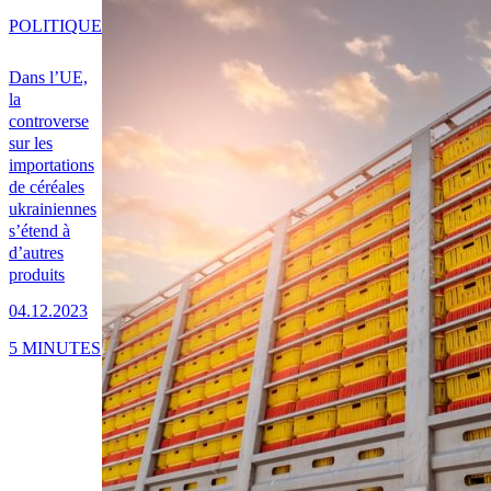
POLITIQUE
Dans l’UE,
la
controverse
sur les
importations
de céréales
ukrainiennes
s’étend à
d’autres
produits
04.12.2023
5 MINUTES