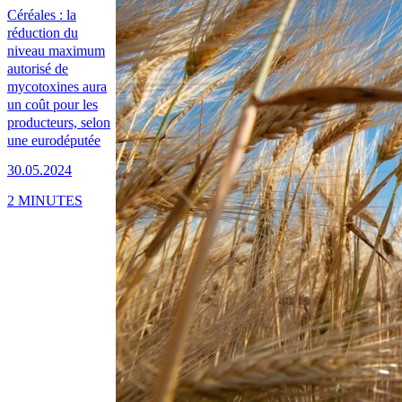
Céréales : la
réduction du
niveau maximum
autorisé de
mycotoxines aura
un coût pour les
producteurs, selon
une eurodéputée
30.05.2024
2 MINUTES