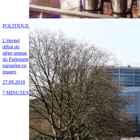
POLITIQUE
L'éternel
débat du
siège unique
du Parlement
européen en
images
27.09.2018
7 MINUTES