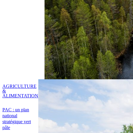
AGRICULTURE
&
ALIMENTATION
PAC : un plan
national
stratégique vert
pâle