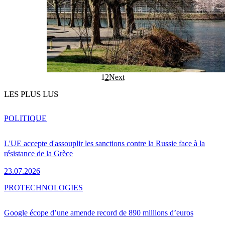
1
2
Next
LES PLUS LUS
POLITIQUE
L'UE accepte d'assouplir les sanctions contre la Russie face à la
résistance de la Grèce
23.07.2026
PRO
TECHNOLOGIES
Google écope d’une amende record de 890 millions d’euros