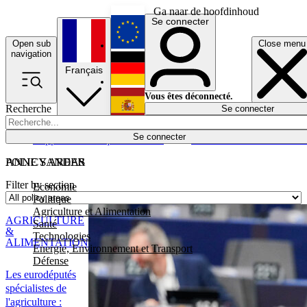
Ga naar de hoofdinhoud
Se connecter
Open sub
Close menu
English
navigation
Français
Deutsch
Vous êtes déconnecté.
Recherche
Se connecter
Español
Lumières éteintes
Se connecter
Rapporteur
Politique
Économie
Newsletters
Evénements
Em
POLICY AREAS
ANNE SANDER
Filter by section
Economie
Politique
Agriculture et Alimentation
AGRICULTURE
Santé
&
Technologies
ALIMENTATION
Energie, Environnement et Transport
Défense
Les eurodéputés
spécialistes de
l'agriculture :