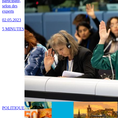
participatif,
selon des
experts
02.05.2023
5 MINUTES
POLITIQUE