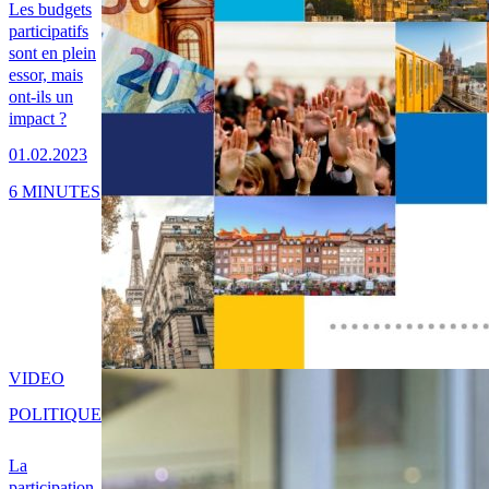
Les budgets
participatifs
sont en plein
essor, mais
ont-ils un
impact ?
01.02.2023
6 MINUTES
VIDEO
POLITIQUE
La
participation