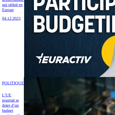
qui séduit en
Europe
04.12.2023
POLITIQUE
L’UE
pourrait se
doter d’un
budget