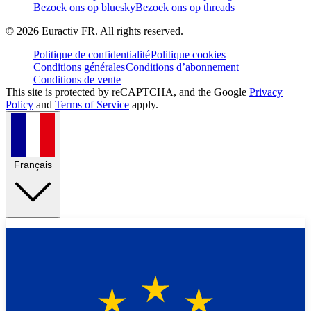
Bezoek ons op bluesky
Bezoek ons op threads
©
2026
Euractiv FR. All rights reserved.
Politique de confidentialité
Politique cookies
Conditions générales
Conditions d’abonnement
Conditions de vente
This site is protected by reCAPTCHA, and the Google
Privacy
Policy
and
Terms of Service
apply.
Français