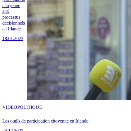
citoyenne
aux
processus
décisionnels
en Irlande
18.01.2023
VIDEO
POLITIQUE
Les outils de participation citoyenne en Irlande
24.12.2022