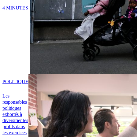
4 MINUTES
POLITIQUE
Les
responsables
politiques
exhortés à
diversifier les
profils dans
les exercices