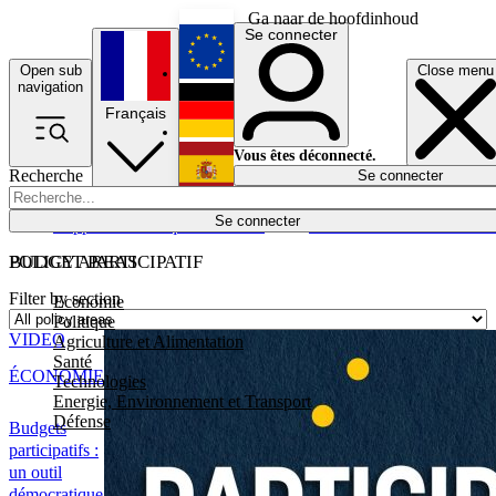
Ga naar de hoofdinhoud
Se connecter
Open sub
Close menu
English
navigation
Français
Deutsch
Vous êtes déconnecté.
Recherche
Se connecter
Español
Lumières éteintes
Se connecter
Rapporteur
Politique
Économie
Newsletters
Evénements
Em
POLICY AREAS
BUDGET PARTICIPATIF
Filter by section
Economie
Politique
VIDEO
Agriculture et Alimentation
Santé
ÉCONOMIE
Technologies
Energie, Environnement et Transport
Défense
Budgets
participatifs :
un outil
démocratique