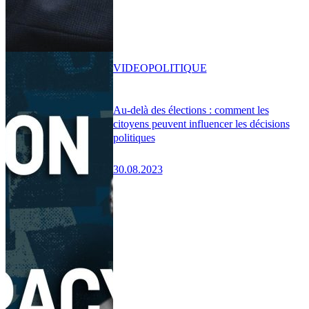
VIDEO
POLITIQUE
Au-delà des élections : comment les
citoyens peuvent influencer les décisions
politiques
30.08.2023