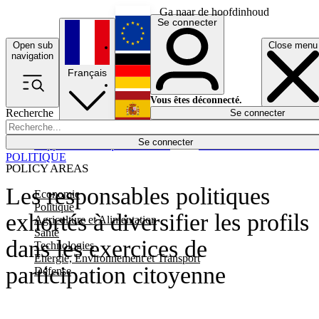
Ga naar de hoofdinhoud
Se connecter
Open sub
Close menu
English
navigation
Français
Deutsch
Vous êtes déconnecté.
Recherche
Se connecter
Español
Lumières éteintes
Se connecter
Rapporteur
Politique
Économie
Newsletters
Evénements
Em
POLITIQUE
POLICY AREAS
Les responsables politiques
Economie
Politique
exhortés à diversifier les profils
Agriculture et Alimentation
Santé
dans les exercices de
Technologies
Energie, Environnement et Transport
participation citoyenne
Défense