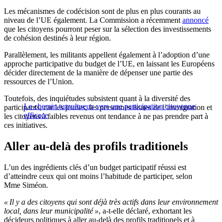
Les mécanismes de codécision sont de plus en plus courants au
niveau de l’UE également. La Commission a récemment
annoncé
que les citoyens pourront peser sur la sélection des investissements
de cohésion destinés à leur région.
Parallèlement, les militants appellent également à l’adoption d’une
approche participative du budget de l’UE, en laissant les Européens
décider directement de la manière de dépenser une partie des
ressources de l’Union.
Toutefois, des inquiétudes subsistent quant à la diversité des
Le chemin tumultueux vers une participation citoyenne
participants, car les jeunes, les personnes issues de l’immigration et
efficace
les citoyens à faibles revenus ont tendance à ne pas prendre part à
ces initiatives.
Aller au-delà des profils traditionels
L’un des ingrédients clés d’un budget participatif réussi est
d’atteindre ceux qui ont moins l’habitude de participer, selon
Mme Siméon.
« Il y a des citoyens qui sont déjà très actifs dans leur environnement
local, dans leur municipalité »
, a-t-elle déclaré, exhortant les
décideurs politiques à aller au-delà des profils traditionels et à