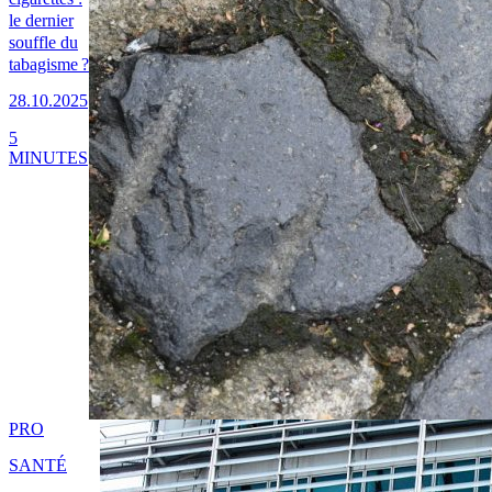
le dernier
souffle du
tabagisme ?
28.10.2025
5
MINUTES
PRO
SANTÉ