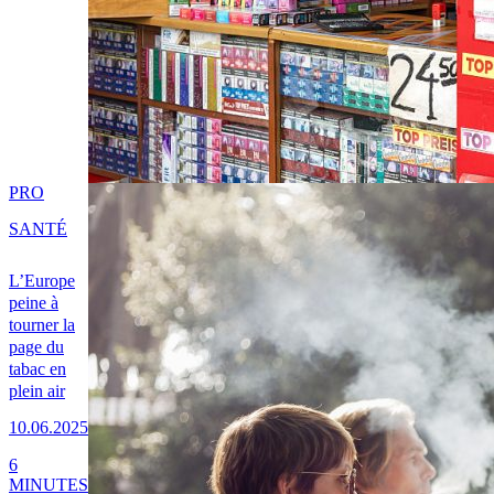
PRO
SANTÉ
L’Europe
peine à
tourner la
page du
tabac en
plein air
10.06.2025
6
MINUTES