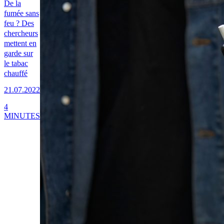
De la
fumée sans
feu ? Des
chercheurs
mettent en
garde sur
le tabac
chauffé
21.07.2022
4
MINUTES