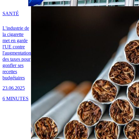
SANTÉ
L'industrie de
la cigarette
met en garde
l'UE contre
l'augmentation
des taxes pour
gonfler ses
recettes
budgétaires
23.06.2025
6 MINUTES