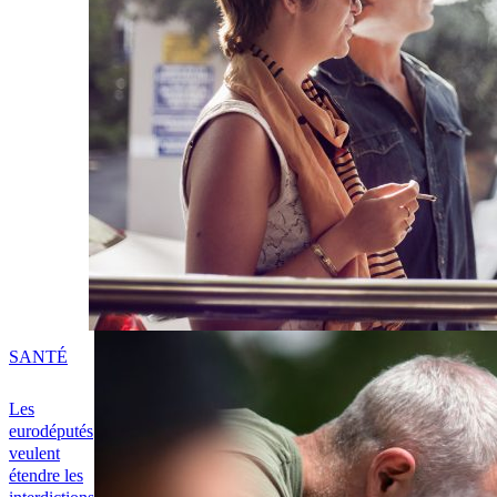
SANTÉ
Les
eurodéputés
veulent
étendre les