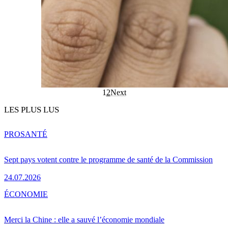
1
2
Next
LES PLUS LUS
PRO
SANTÉ
Sept pays votent contre le programme de santé de la Commission
24.07.2026
ÉCONOMIE
Merci la Chine : elle a sauvé l’économie mondiale