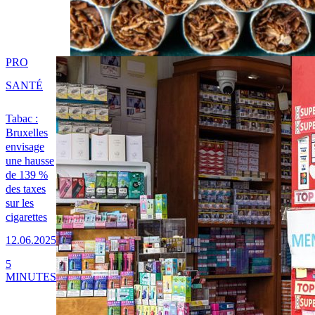
PRO
SANTÉ
Tabac :
Bruxelles
envisage
une hausse
de 139 %
des taxes
sur les
cigarettes
12.06.2025
5
MINUTES