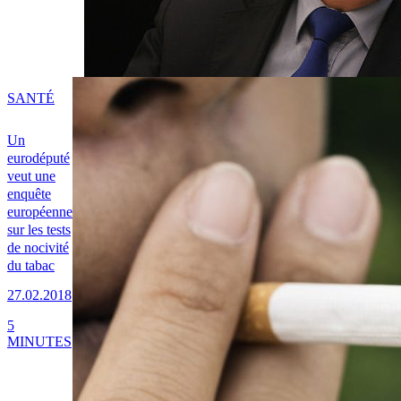
SANTÉ
Un
eurodéputé
veut une
enquête
européenne
sur les tests
de nocivité
du tabac
27.02.2018
5
MINUTES