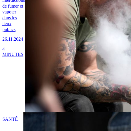
interdictions
de fumer et
vapoter
dans les
lieux
publics
26.11.2024
4
MINUTES
SANTÉ