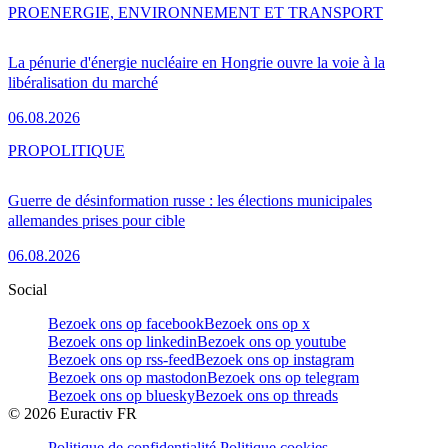
PRO
ENERGIE, ENVIRONNEMENT ET TRANSPORT
La pénurie d'énergie nucléaire en Hongrie ouvre la voie à la
libéralisation du marché
06.08.2026
PRO
POLITIQUE
Guerre de désinformation russe : les élections municipales
allemandes prises pour cible
06.08.2026
Social
Bezoek ons op facebook
Bezoek ons op x
Bezoek ons op linkedin
Bezoek ons op youtube
Bezoek ons op rss-feed
Bezoek ons op instagram
Bezoek ons op mastodon
Bezoek ons op telegram
Bezoek ons op bluesky
Bezoek ons op threads
©
2026
Euractiv FR
Politique de confidentialité
Politique cookies