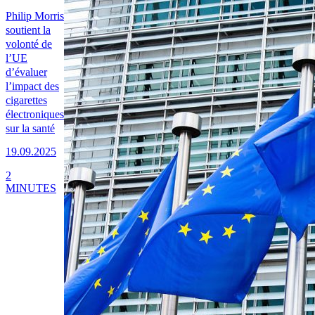
Philip Morris
soutient la
volonté de
l’UE
d’évaluer
l’impact des
cigarettes
électroniques
sur la santé
19.09.2025
2
MINUTES