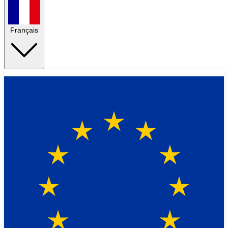
Français