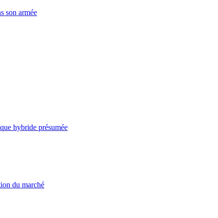
ns son armée
taque hybride présumée
ation du marché