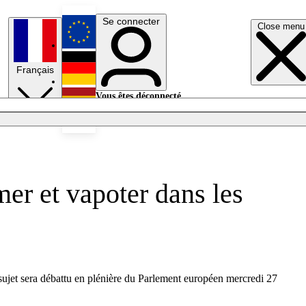
Se connecter
Close menu
English
Français
Deutsch
Vous êtes déconnecté.
Se connecter
Español
Lumières éteintes
mer et vapoter dans les
 sujet sera débattu en plénière du Parlement européen mercredi 27