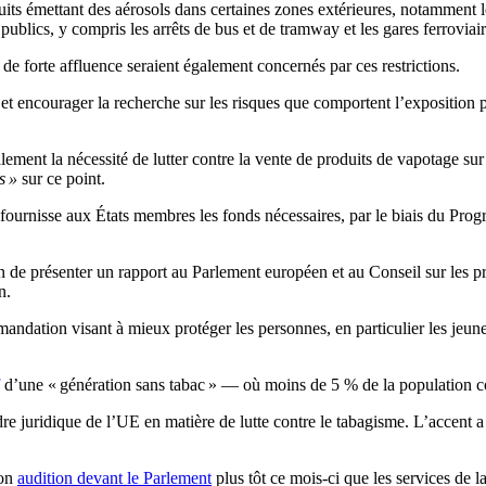
uits émettant des aérosols dans certaines zones extérieures, notamment les 
publics, y compris les arrêts de bus et de tramway et les gares ferroviair
s de forte affluence seraient également concernés par ces restrictions.
t encourager la recherche sur les risques que comportent l’exposition p
ement la nécessité de lutter contre la vente de produits de vapotage sur 
es »
sur ce point.
fournisse aux États membres les fonds nécessaires, par le biais du Pr
 de présenter un rapport au Parlement européen et au Conseil sur les p
n.
ndation visant à mieux protéger les personnes, en particulier les jeunes
d’une « génération sans tabac » — où moins de 5 % de la population 
 juridique de l’UE en matière de lutte contre le tabagisme. L’accent a ét
son
audition devant le Parlement
plus tôt ce mois-ci que les services de 