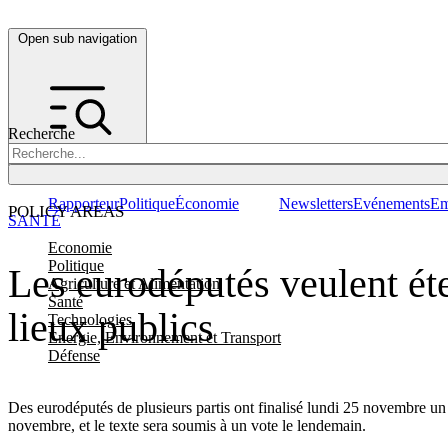
Open sub navigation
Recherche
Rapporteur
Politique
Économie
Newsletters
Evénements
Em
POLICY AREAS
SANTÉ
Economie
Politique
Les eurodéputés veulent éte
Agriculture et Alimentation
Santé
lieux publics
Technologies
Energie, Environnement et Transport
Défense
Des eurodéputés de plusieurs partis ont finalisé lundi 25 novembre un
novembre, et le texte sera soumis à un vote le lendemain.