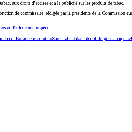
tabac, aux droits d’accises et à la publicité sur les produits de tabac.
sa fonction de commissaire, rédigée par la présidente de la Commission 
ions au Parlement européen
arlement Européen
resolution
Santé
Tabac
tabac-alcool-drogues
tabagisme