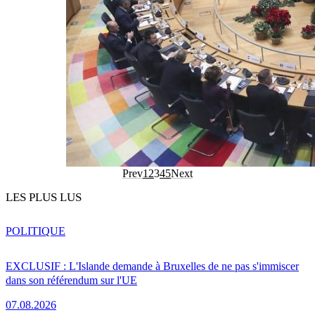
Prev
1
2
3
4
5
Next
LES PLUS LUS
POLITIQUE
EXCLUSIF : L'Islande demande à Bruxelles de ne pas s'immiscer
dans son référendum sur l'UE
07.08.2026