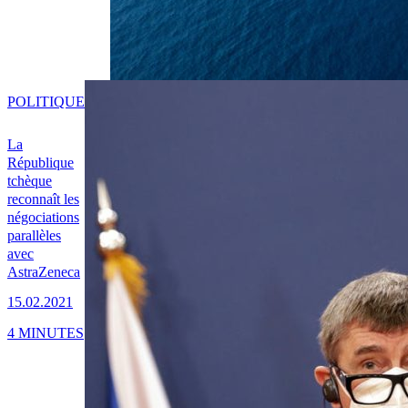
POLITIQUE
La
République
tchèque
reconnaît les
négociations
parallèles
avec
AstraZeneca
15.02.2021
4 MINUTES