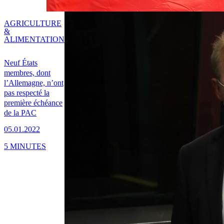
AGRICULTURE
&
ALIMENTATION
Neuf États
membres, dont
l’Allemagne, n’ont
pas respecté la
première échéance
de la PAC
05.01.2022
5 MINUTES