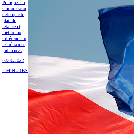
Pologne : la
Commission
débloque le
plan de
relance et
met fin au
différend sur
les réformes
judiciaires
02.06.2022
4 MINUTES