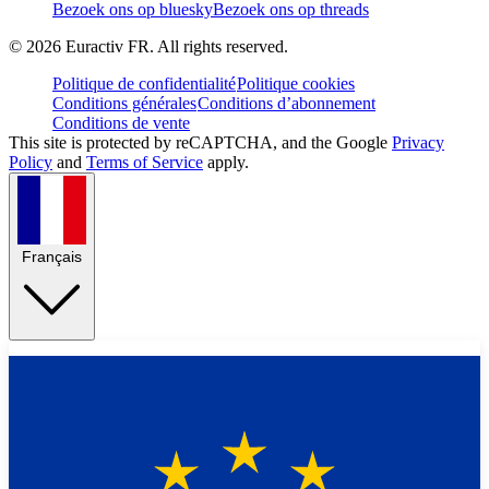
Bezoek ons op bluesky
Bezoek ons op threads
©
2026
Euractiv FR. All rights reserved.
Politique de confidentialité
Politique cookies
Conditions générales
Conditions d’abonnement
Conditions de vente
This site is protected by reCAPTCHA, and the Google
Privacy
Policy
and
Terms of Service
apply.
Français