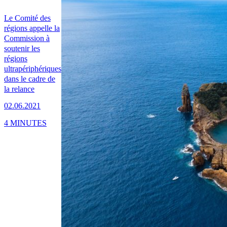
Le Comité des
régions appelle la
Commission à
soutenir les
régions
ultrapériphériques
dans le cadre de
la relance
02.06.2021
4 MINUTES