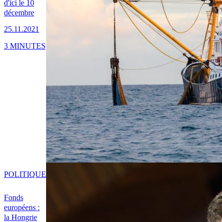
d'ici le 10
décembre
25.11.2021
3 MINUTES
POLITIQUE
Fonds
européens :
la Hongrie