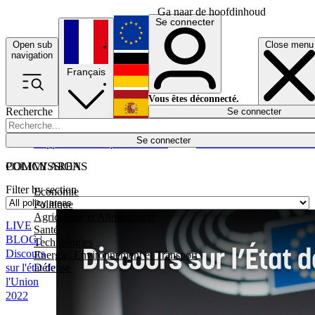
Ga naar de hoofdinhoud
Se connecter
Open sub
Close menu
English
navigation
Français
Deutsch
Vous êtes déconnecté.
Recherche
Se connecter
Español
Lumières éteintes
Se connecter
Rapporteur
Politique
Économie
Newsletters
Evénements
Em
POLICY AREAS
COMMISSION
Filter by section
Economie
Politique
Agriculture et Alimentation
LIVE
Santé
BLOG |
Technologies
Discours
Energie, Environnement et Transport
Défense
sur l'état de
l'Union
2022