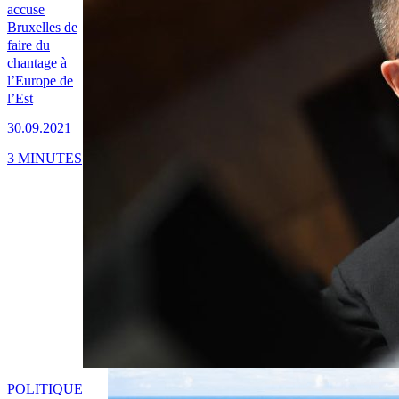
accuse
Bruxelles de
faire du
chantage à
l’Europe de
l’Est
30.09.2021
3 MINUTES
POLITIQUE