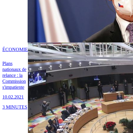
ÉCONOMIE
Plans
nationaux de
relance : la
Commission
s'impatiente
10.02.2021
3 MINUTES