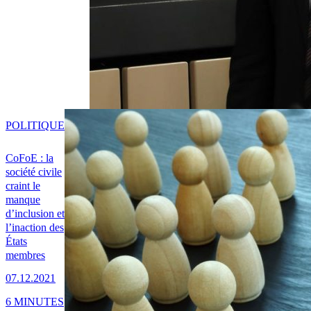
POLITIQUE
CoFoE : la
société civile
craint le
manque
d’inclusion et
l’inaction des
États
membres
07.12.2021
6 MINUTES