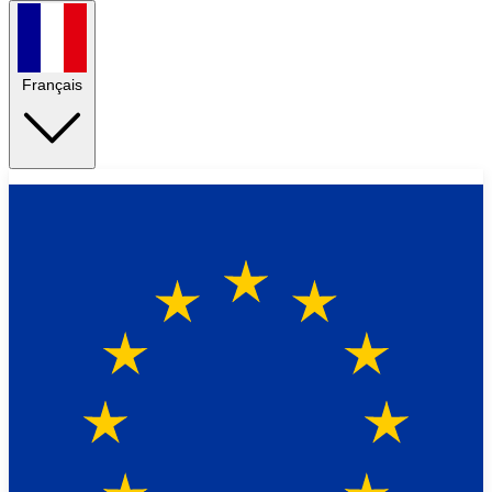
Français