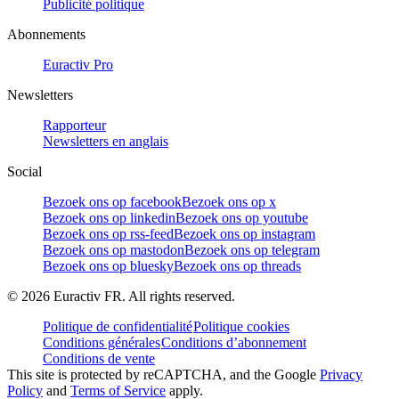
Publicité politique
Abonnements
Euractiv Pro
Newsletters
Rapporteur
Newsletters en anglais
Social
Bezoek ons op facebook
Bezoek ons op x
Bezoek ons op linkedin
Bezoek ons op youtube
Bezoek ons op rss-feed
Bezoek ons op instagram
Bezoek ons op mastodon
Bezoek ons op telegram
Bezoek ons op bluesky
Bezoek ons op threads
©
2026
Euractiv FR. All rights reserved.
Politique de confidentialité
Politique cookies
Conditions générales
Conditions d’abonnement
Conditions de vente
This site is protected by reCAPTCHA, and the Google
Privacy
Policy
and
Terms of Service
apply.