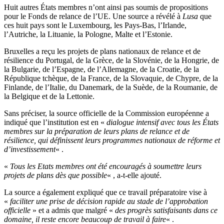
Huit autres États membres n’ont ainsi pas soumis de propositions
pour le Fonds de relance de l’UE. Une source a révélé à
Lusa
que
ces huit pays sont le Luxembourg, les Pays-Bas, l’Irlande,
l’Autriche, la Lituanie, la Pologne, Malte et l’Estonie.
Bruxelles a reçu les projets de plans nationaux de relance et de
résilience du Portugal, de la Grèce, de la Slovénie, de la Hongrie, de
la Bulgarie, de l’Espagne, de l’Allemagne, de la Croatie, de la
République tchèque, de la France, de la Slovaquie, de Chypre, de la
Finlande, de l’Italie, du Danemark, de la Suède, de la Roumanie, de
la Belgique et de la Lettonie.
Sans préciser, la source officielle de la Commission européenne a
indiqué que l’institution est en «
dialogue intensif avec tous les États
membres sur la préparation de leurs plans de relance et de
résilience, qui définissent leurs programmes nationaux de réforme et
d’investissement
« .
«
Tous les Etats membres ont été encouragés à soumettre leurs
projets de plans dès que possible
« , a-t-elle ajouté.
La source a également expliqué que ce travail préparatoire vise à
«
faciliter une prise de décision rapide au stade de l’approbation
officielle
» et a admis que malgré «
des progrès satisfaisants dans ce
domaine, il reste encore beaucoup de travail à faire
« .