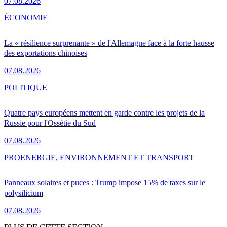
07.08.2026
ÉCONOMIE
La « résilience surprenante » de l'Allemagne face à la forte hausse
des exportations chinoises
07.08.2026
POLITIQUE
Quatre pays européens mettent en garde contre les projets de la
Russie pour l'Ossétie du Sud
07.08.2026
PRO
ENERGIE, ENVIRONNEMENT ET TRANSPORT
Panneaux solaires et puces : Trump impose 15% de taxes sur le
polysilicium
07.08.2026