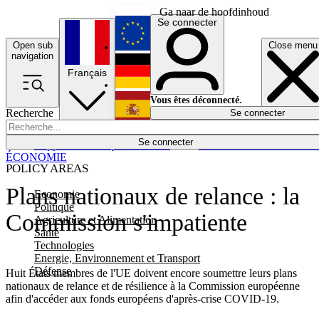
Ga naar de hoofdinhoud
Se connecter
Open sub
Close menu
English
navigation
Français
Deutsch
Vous êtes déconnecté.
Recherche
Se connecter
Español
Lumières éteintes
Se connecter
Rapporteur
Politique
Économie
Newsletters
Evénements
Em
ÉCONOMIE
POLICY AREAS
Plans nationaux de relance : la
Economie
Politique
Commission s'impatiente
Agriculture et Alimentation
Santé
Technologies
Energie, Environnement et Transport
Défense
Huit États membres de l'UE doivent encore soumettre leurs plans
nationaux de relance et de résilience à la Commission européenne
afin d'accéder aux fonds européens d'après-crise COVID-19.