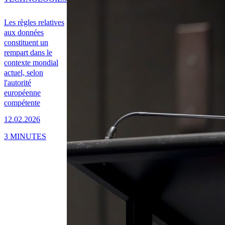
Les règles relatives
aux données
constituent un
rempart dans le
contexte mondial
actuel, selon
l'autorité
européenne
compétente
12.02.2026
3 MINUTES