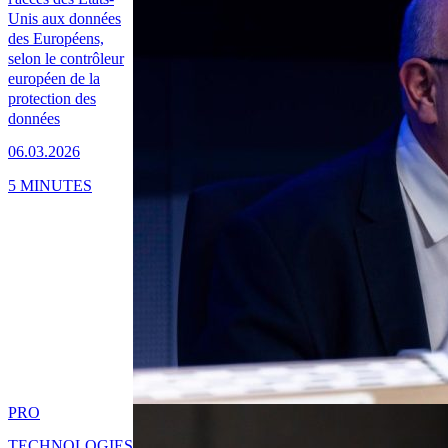
Unis aux données
des Européens,
selon le contrôleur
européen de la
protection des
données
06.03.2026
5 MINUTES
PRO
TECHNOLOGIES