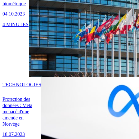
biométrique
04.10.2023
4 MINUTES
TECHNOLOGIES
Protection des
données : Meta
menacé d'une
amende en
Norvège
18.07.2023