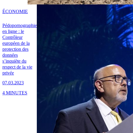
ÉCONOMIE
Pédopornographie
en ligne : le
Contrôleur
européen de la
protection des
données
s’inquiète du
respect de la vie
privée
07.03.2023
4 MINUTES