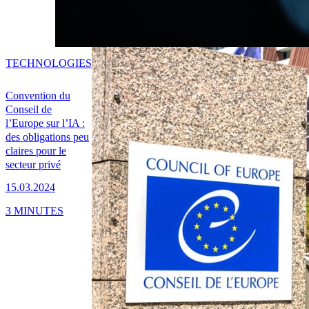
TECHNOLOGIES
Convention du
Conseil de
l’Europe sur l’IA :
des obligations peu
claires pour le
secteur privé
15.03.2024
3 MINUTES