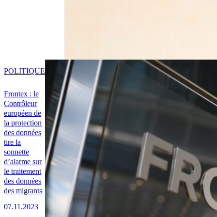
POLITIQUE
Frontex : le
Contrôleur
européen de
la protection
des données
tire la
sonnette
d’alarme sur
le traitement
des données
des migrants
07.11.2023