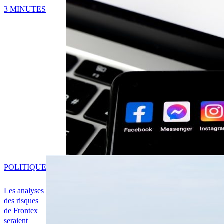
3 MINUTES
POLITIQUE
Les analyses
des risques
de Frontex
seraient