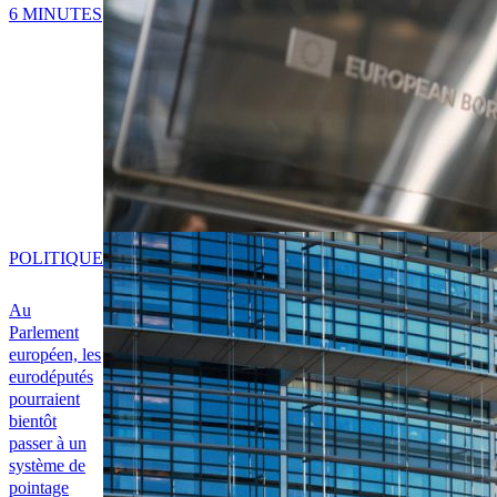
6 MINUTES
POLITIQUE
Au
Parlement
européen, les
eurodéputés
pourraient
bientôt
passer à un
système de
pointage