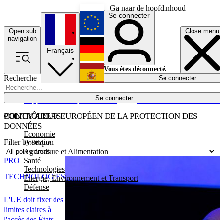
Ga naar de hoofdinhoud
Se connecter
Open sub
Close menu
English
navigation
Français
Deutsch
Vous êtes déconnecté.
Recherche
Se connecter
Español
Lumières éteintes
Se connecter
Rapporteur
Politique
Économie
Newsletters
Evénements
Em
POLICY AREAS
CONTRÔLEUR EUROPÉEN DE LA PROTECTION DES
DONNÉES
Economie
Filter by section
Politique
Agriculture et Alimentation
Santé
PRO
Technologies
TECHNOLOGIES
Energie, Environnement et Transport
Défense
L'UE doit fixer des
limites claires à
l'accès des États-