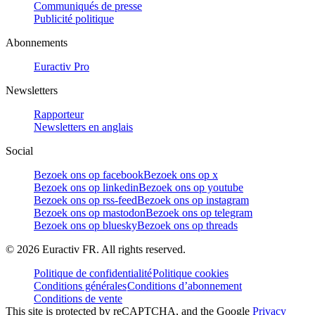
Communiqués de presse
Publicité politique
Abonnements
Euractiv Pro
Newsletters
Rapporteur
Newsletters en anglais
Social
Bezoek ons op facebook
Bezoek ons op x
Bezoek ons op linkedin
Bezoek ons op youtube
Bezoek ons op rss-feed
Bezoek ons op instagram
Bezoek ons op mastodon
Bezoek ons op telegram
Bezoek ons op bluesky
Bezoek ons op threads
©
2026
Euractiv FR. All rights reserved.
Politique de confidentialité
Politique cookies
Conditions générales
Conditions d’abonnement
Conditions de vente
This site is protected by reCAPTCHA, and the Google
Privacy