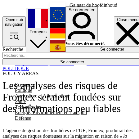
Ga naar de hoofdinhoud
Se connecter
Open sub
Close menu
English
navigation
Français
Deutsch
Vous êtes déconnecté.
Recherche
Se connecter
Español
Lumières éteintes
Se connecter
Rapporteur
Politique
Économie
Newsletters
Evénements
Em
POLITIQUE
POLICY AREAS
Les analyses des risques de
Economie
Politique
Frontex seraient fondées sur
Agriculture et Alimentation
Santé
des informations peu fiables
Technologies
Energie, Environnement et Transport
Défense
L’agence de gestion des frontières de l’UE, Frontex, produirait des
analyses des risques douteuses sur la migration en raison de
« la