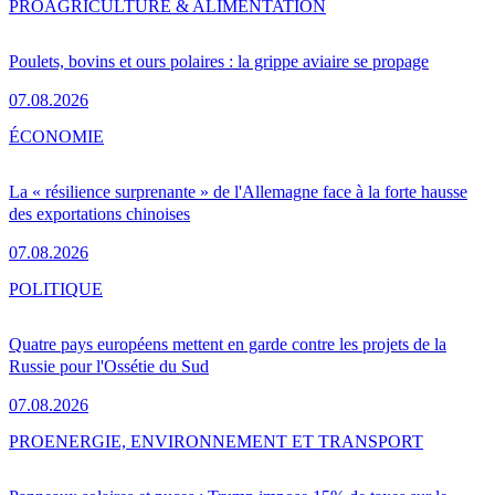
PRO
AGRICULTURE & ALIMENTATION
Poulets, bovins et ours polaires : la grippe aviaire se propage
07.08.2026
ÉCONOMIE
La « résilience surprenante » de l'Allemagne face à la forte hausse
des exportations chinoises
07.08.2026
POLITIQUE
Quatre pays européens mettent en garde contre les projets de la
Russie pour l'Ossétie du Sud
07.08.2026
PRO
ENERGIE, ENVIRONNEMENT ET TRANSPORT