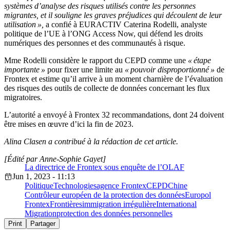
systèmes d’analyse des risques utilisés contre les personnes
migrantes, et il souligne les graves préjudices qui découlent de leur
utilisation »,
a confié à EURACTIV Caterina Rodelli, analyste
politique de l’UE à l’ONG Access Now, qui défend les droits
numériques des personnes et des communautés à risque.
Mme Rodelli considère le rapport du CEPD comme une
« étape
importante »
pour fixer une limite au
« pouvoir disproportionné »
de
Frontex et estime qu’il arrive à un moment charnière de l’évaluation
des risques des outils de collecte de données concernant les flux
migratoires.
L’autorité a envoyé à Frontex 32 recommandations, dont 24 doivent
être mises en œuvre d’ici la fin de 2023.
Alina Clasen a contribué à la rédaction de cet article.
[Édité par Anne-Sophie Gayet]
La directrice de Frontex sous enquête de l’OLAF
Jun 1, 2023 - 11:13
Politique
Technologies
agence Frontex
CEPD
Chine
Contrôleur européen de la protection des données
Europol
Frontex
Frontières
immigration irrégulière
International
Migration
protection des données personnelles
Print
Partager