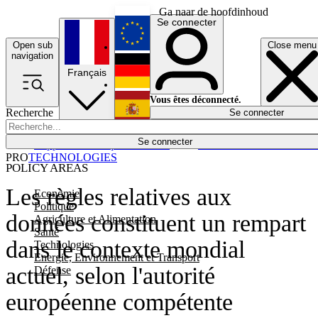
Ga naar de hoofdinhoud
Se connecter
Open sub
Close menu
English
navigation
Français
Deutsch
Vous êtes déconnecté.
Recherche
Se connecter
Español
Lumières éteintes
Se connecter
Rapporteur
Politique
Économie
Newsletters
Evénements
Em
PRO
TECHNOLOGIES
POLICY AREAS
Les règles relatives aux
Economie
Politique
données constituent un rempart
Agriculture et Alimentation
Santé
dans le contexte mondial
Technologies
Energie, Environnement et Transport
actuel, selon l'autorité
Défense
européenne compétente