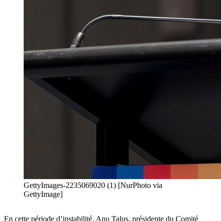
GettyImages-2235069020 (1) [NurPhoto via
GettyImage]
En cette période d’instabilité, Anu Talus, présidente du Comité