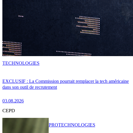
TECHNOLOGIES
EXCLUSIF : La Commission pourrait remplacer la tech américaine
dans son outil de recrutement
03.08.2026
CEPD
PRO
TECHNOLOGIES