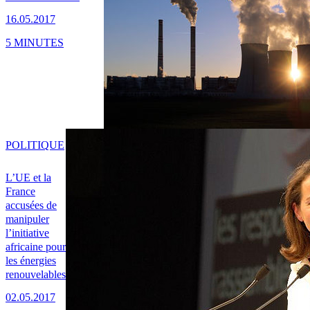
16.05.2017
5 MINUTES
POLITIQUE
L’UE et la
France
accusées de
manipuler
l’initiative
africaine pour
les énergies
renouvelables
02.05.2017