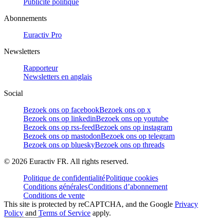
Publicité politique
Abonnements
Euractiv Pro
Newsletters
Rapporteur
Newsletters en anglais
Social
Bezoek ons op facebook
Bezoek ons op x
Bezoek ons op linkedin
Bezoek ons op youtube
Bezoek ons op rss-feed
Bezoek ons op instagram
Bezoek ons op mastodon
Bezoek ons op telegram
Bezoek ons op bluesky
Bezoek ons op threads
©
2026
Euractiv FR. All rights reserved.
Politique de confidentialité
Politique cookies
Conditions générales
Conditions d’abonnement
Conditions de vente
This site is protected by reCAPTCHA, and the Google
Privacy
Policy
and
Terms of Service
apply.