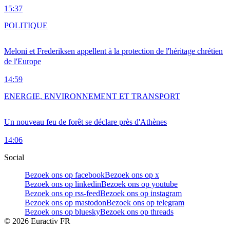
15:37
POLITIQUE
Meloni et Frederiksen appellent à la protection de l'héritage chrétien
de l'Europe
14:59
ENERGIE, ENVIRONNEMENT ET TRANSPORT
Un nouveau feu de forêt se déclare près d'Athènes
14:06
Social
Bezoek ons op facebook
Bezoek ons op x
Bezoek ons op linkedin
Bezoek ons op youtube
Bezoek ons op rss-feed
Bezoek ons op instagram
Bezoek ons op mastodon
Bezoek ons op telegram
Bezoek ons op bluesky
Bezoek ons op threads
©
2026
Euractiv FR