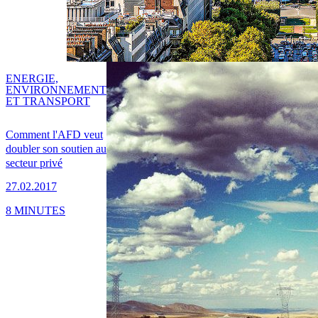
ENERGIE,
ENVIRONNEMENT
ET TRANSPORT
Comment l'AFD veut
doubler son soutien au
secteur privé
27.02.2017
8 MINUTES