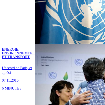
ENERGIE,
ENVIRONNEMENT
ET TRANSPORT
L'accord de Paris, et
après?
07.11.2016
6 MINUTES