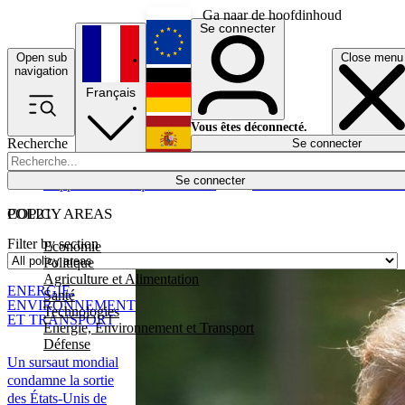
Ga naar de hoofdinhoud
Se connecter
Open sub
Close menu
English
navigation
Français
Deutsch
Vous êtes déconnecté.
Recherche
Se connecter
Español
Lumières éteintes
Se connecter
Rapporteur
Politique
Économie
Newsletters
Evénements
Em
POLICY AREAS
COP21
Filter by section
Economie
Politique
Agriculture et Alimentation
ENERGIE,
Santé
ENVIRONNEMENT
Technologies
ET TRANSPORT
Energie, Environnement et Transport
Défense
Un sursaut mondial
condamne la sortie
des États-Unis de