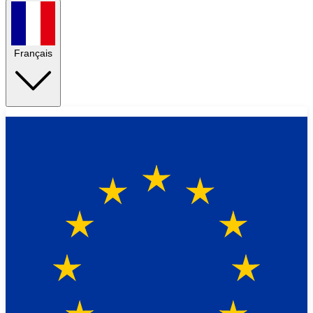
Français