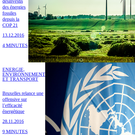
désinvestis
des énergies
fossiles
depuis la
COP 21
13.12.2016
4 MINUTES
ENERGIE,
ENVIRONNEMENT
ET TRANSPORT
Bruxelles relance une
offensive sur
l’efficacité
énergétique
28.11.2016
9 MINUTES