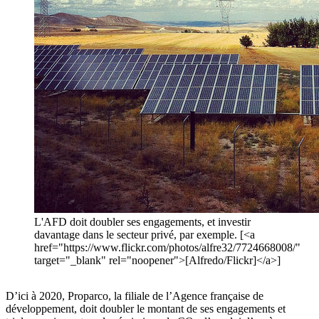
L'AFD doit doubler ses engagements, et investir
davantage dans le secteur privé, par exemple. [<a
href="https://www.flickr.com/photos/alfre32/7724668008/"
target="_blank" rel="noopener">[Alfredo/Flickr]</a>]
D’ici à 2020, Proparco, la filiale de l’Agence française de
développement, doit doubler le montant de ses engagements et