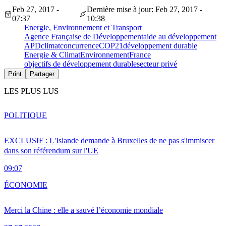
Feb 27, 2017 -
Dernière mise à jour: Feb 27, 2017 -
07:37
10:38
Energie, Environnement et Transport
Agence Française de Développement
aide au développement
APD
climat
concurrence
COP21
développement durable
Energie & Climat
Environnement
France
objectifs de développement durable
secteur privé
Print
Partager
LES PLUS LUS
POLITIQUE
EXCLUSIF : L'Islande demande à Bruxelles de ne pas s'immiscer
dans son référendum sur l'UE
09:07
ÉCONOMIE
Merci la Chine : elle a sauvé l’économie mondiale