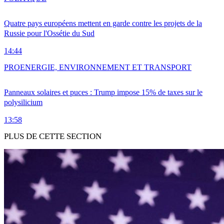
Quatre pays européens mettent en garde contre les projets de la
Russie pour l'Ossétie du Sud
14:44
PRO
ENERGIE, ENVIRONNEMENT ET TRANSPORT
Panneaux solaires et puces : Trump impose 15% de taxes sur le
polysilicium
13:58
PLUS DE CETTE SECTION