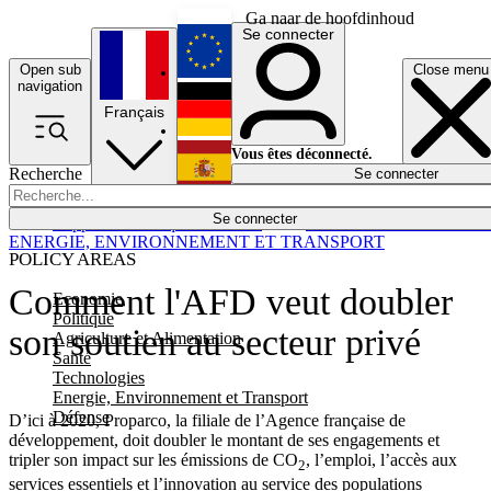
Ga naar de hoofdinhoud
Se connecter
Open sub
Close menu
English
navigation
Français
Deutsch
Vous êtes déconnecté.
Recherche
Se connecter
Español
Lumières éteintes
Se connecter
Rapporteur
Politique
Économie
Newsletters
Evénements
Em
ENERGIE, ENVIRONNEMENT ET TRANSPORT
POLICY AREAS
Comment l'AFD veut doubler
Economie
Politique
son soutien au secteur privé
Agriculture et Alimentation
Santé
Technologies
Energie, Environnement et Transport
Défense
D’ici à 2020, Proparco, la filiale de l’Agence française de
développement, doit doubler le montant de ses engagements et
tripler son impact sur les émissions de CO
, l’emploi, l’accès aux
2
services essentiels et l’innovation au service des populations