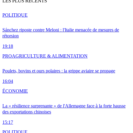
LES PLUS RÉCENTS
POLITIQUE
Sánchez riposte contre Meloni : l'Italie menacée de mesures de
rétorsion
19:18
PRO
AGRICULTURE & ALIMENTATION
Poulets, bovins et ours polaires : la grippe aviaire se propage
16:04
ÉCONOMIE
La « résilience surprenante » de l'Allemagne face à la forte hausse
des exportations chinoises
15:17
POLITIQUE