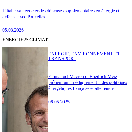
L’Italie va négocier des dépenses supplémentaires en énergie et
défense avec Bruxelles
05.08.2026
ENERGIE & CLIMAT
ENERGIE, ENVIRONNEMENT ET
TRANSPORT
Emmanuel Macron et Friedrich Merz
prônent un « réalignement » des politiques
énergétiques française et allemande
08.05.2025