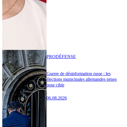
PRO
DÉFENSE
Guerre de désinformation russe : les
élections municipales allemandes prises
pour cible
06.08.2026