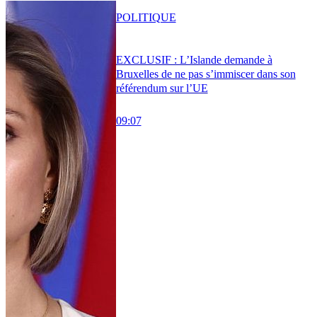
POLITIQUE
EXCLUSIF : L’Islande demande à
Bruxelles de ne pas s’immiscer dans son
référendum sur l’UE
09:07