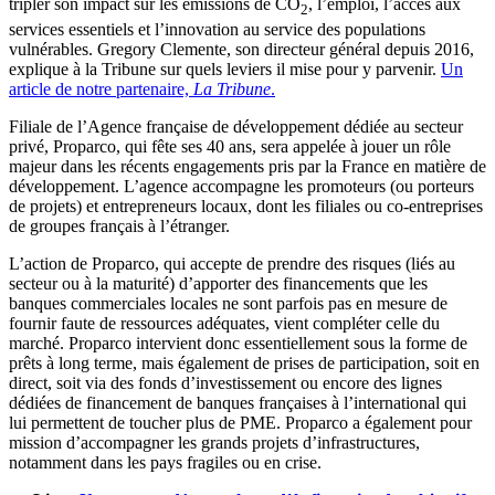
tripler son impact sur les émissions de CO
, l’emploi, l’accès aux
2
services essentiels et l’innovation au service des populations
vulnérables. Gregory Clemente, son directeur général depuis 2016,
explique à la Tribune sur quels leviers il mise pour y parvenir.
Un
article de notre partenaire,
La Tribune
.
Filiale de l’Agence française de développement dédiée au secteur
privé, Proparco, qui fête ses 40 ans, sera appelée à jouer un rôle
majeur dans les récents engagements pris par la France en matière de
développement. L’agence accompagne les promoteurs (ou porteurs
de projets) et entrepreneurs locaux, dont les filiales ou co-entreprises
de groupes français à l’étranger.
L’action de Proparco, qui accepte de prendre des risques (liés au
secteur ou à la maturité) d’apporter des financements que les
banques commerciales locales ne sont parfois pas en mesure de
fournir faute de ressources adéquates, vient compléter celle du
marché. Proparco intervient donc essentiellement sous la forme de
prêts à long terme, mais également de prises de participation, soit en
direct, soit via des fonds d’investissement ou encore des lignes
dédiées de financement de banques françaises à l’international qui
lui permettent de toucher plus de PME. Proparco a également pour
mission d’accompagner les grands projets d’infrastructures,
notamment dans les pays fragiles ou en crise.