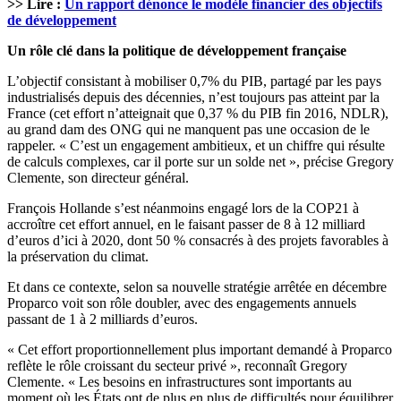
>> Lire :
Un rapport dénonce le modèle financier des objectifs
de développement
Un rôle clé dans la politique de développement française
L’objectif consistant à mobiliser 0,7% du PIB, partagé par les pays
industrialisés depuis des décennies, n’est toujours pas atteint par la
France (cet effort n’atteignait que 0,37 % du PIB fin 2016, NDLR),
au grand dam des ONG qui ne manquent pas une occasion de le
rappeler. « C’est un engagement ambitieux, et un chiffre qui résulte
de calculs complexes, car il porte sur un solde net », précise Gregory
Clemente, son directeur général.
François Hollande s’est néanmoins engagé lors de la COP21 à
accroître cet effort annuel, en le faisant passer de 8 à 12 milliard
d’euros d’ici à 2020, dont 50 % consacrés à des projets favorables à
la préservation du climat.
Et dans ce contexte, selon sa nouvelle stratégie arrêtée en décembre
Proparco voit son rôle doubler, avec des engagements annuels
passant de 1 à 2 milliards d’euros.
« Cet effort proportionnellement plus important demandé à Proparco
reflète le rôle croissant du secteur privé », reconnaît Gregory
Clemente. « Les besoins en infrastructures sont importants au
moment où les États ont de plus en plus de difficultés pour équilibrer