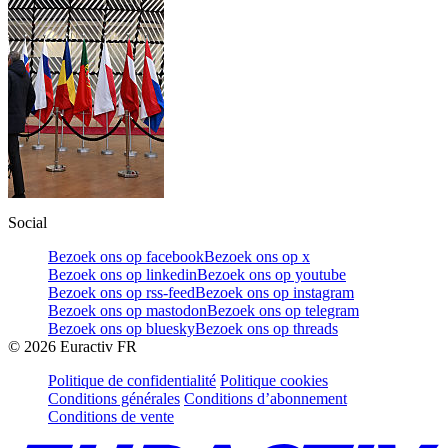
Social
Bezoek ons op facebook
Bezoek ons op x
Bezoek ons op linkedin
Bezoek ons op youtube
Bezoek ons op rss-feed
Bezoek ons op instagram
Bezoek ons op mastodon
Bezoek ons op telegram
Bezoek ons op bluesky
Bezoek ons op threads
©
2026
Euractiv FR
Politique de confidentialité
Politique cookies
Conditions générales
Conditions d’abonnement
Conditions de vente