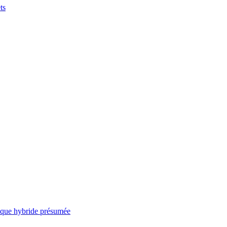
ts
taque hybride présumée