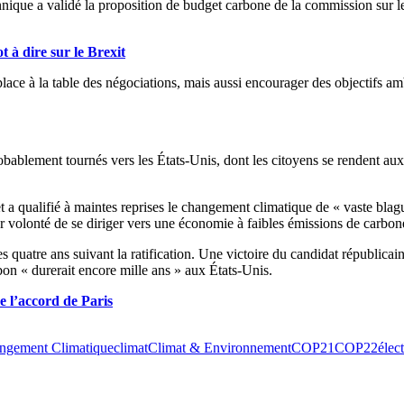
ique a validé la proposition de budget carbone de la commission sur l
 à dire sur le Brexit
e à la table des négociations, mais aussi encourager des objectifs ambit
robablement tournés vers les États-Unis, dont les citoyens se rendent aux
 et a qualifié à maintes reprises le changement climatique de « vaste bl
ur volonté de se diriger vers une économie à faibles émissions de carbon
s quatre ans suivant la ratification. Une victoire du candidat républicai
n « durerait encore mille ans » aux États-Unis.
 l’accord de Paris
ngement Climatique
climat
Climat & Environnement
COP21
COP22
élec