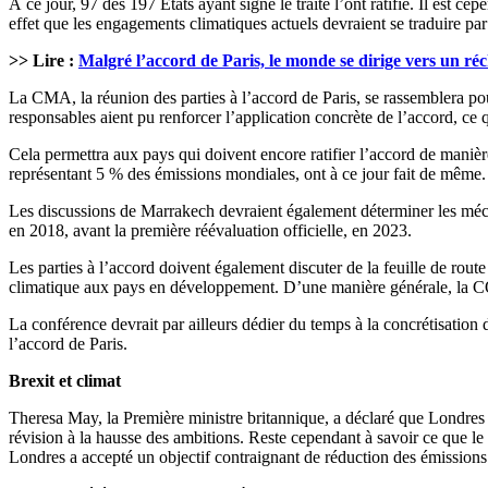
À ce jour, 97 des 197 États ayant signé le traité l’ont ratifié. Il est 
effet que les engagements climatiques actuels devraient se traduire pa
>> Lire :
Malgré l’accord de Paris, le monde se dirige vers un r
La CMA, la réunion des parties à l’accord de Paris, se rassemblera pou
responsables aient pu renforcer l’application concrète de l’accord, ce q
Cela permettra aux pays qui doivent encore ratifier l’accord de manière
représentant 5 % des émissions mondiales, ont à ce jour fait de même.
Les discussions de Marrakech devraient également déterminer les mécani
en 2018, avant la première réévaluation officielle, en 2023.
Les parties à l’accord doivent également discuter de la feuille de rout
climatique aux pays en développement. D’une manière générale, la CO
La conférence devrait par ailleurs dédier du temps à la concrétisation 
l’accord de Paris.
Brexit et climat
Theresa May, la Première ministre britannique, a déclaré que Londres ra
révision à la hausse des ambitions. Reste cependant à savoir ce que le
Londres a accepté un objectif contraignant de réduction des émissio