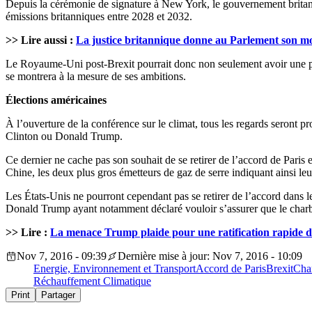
Depuis la cérémonie de signature à New York, le gouvernement britann
émissions britanniques entre 2028 et 2032.
>> Lire aussi :
La justice britannique donne au Parlement son mot
Le Royaume-Uni post-Brexit pourrait donc non seulement avoir une plac
se montrera à la mesure de ses ambitions.
Élections américaines
À l’ouverture de la conférence sur le climat, tous les regards seront p
Clinton ou Donald Trump.
Ce dernier ne cache pas son souhait de se retirer de l’accord de Paris
Chine, les deux plus gros émetteurs de gaz de serre indiquant ainsi le
Les États-Unis ne pourront cependant pas se retirer de l’accord dans le
Donald Trump ayant notamment déclaré vouloir s’assurer que le charbo
>> Lire :
La menace Trump plaide pour une ratification rapide de
Nov 7, 2016 - 09:39
Dernière mise à jour: Nov 7, 2016 - 10:09
Energie, Environnement et Transport
Accord de Paris
Brexit
Cha
Réchauffement Climatique
Print
Partager