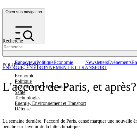
Open sub navigation
Recherche
Rapporteur
Politique
Économie
Newsletters
Evénements
Em
POLICY AREAS
ENERGIE, ENVIRONNEMENT ET TRANSPORT
Economie
Politique
L'accord de Paris, et après?
Agriculture et Alimentation
Santé
Technologies
Energie, Environnement et Transport
Défense
La semaine dernière, l’accord de Paris, censé marquer une nouvelle èr
penche sur l'avenir de la lutte climatique.