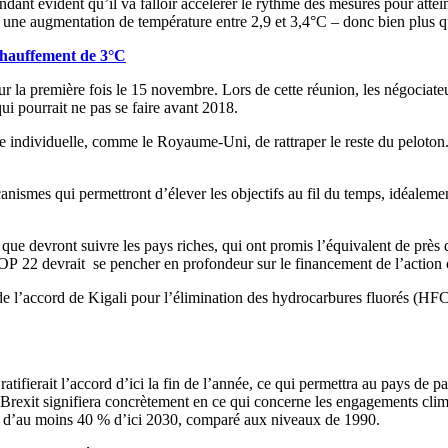
cependant évident qu’il va falloir accélérer le rythme des mesures pour at
r une augmentation de température entre 2,9 et 3,4°C – donc bien plus qu
échauffement de 3°C
r la première fois le 15 novembre. Lors de cette réunion, les négociateu
ui pourrait ne pas se faire avant 2018.
 individuelle, comme le Royaume-Uni, de rattraper le reste du peloton. D
smes qui permettront d’élever les objectifs au fil du temps, idéalement 
e que devront suivre les pays riches, qui ont promis l’équivalent de prè
P 22 devrait se pencher en profondeur sur le financement de l’action 
de l’accord de Kigali pour l’élimination des hydrocarbures fluorés (HFC)
tifierait l’accord d’ici la fin de l’année, ce qui permettra au pays de 
 Brexit signifiera concrètement en ce qui concerne les engagements clim
ns d’au moins 40 % d’ici 2030, comparé aux niveaux de 1990.