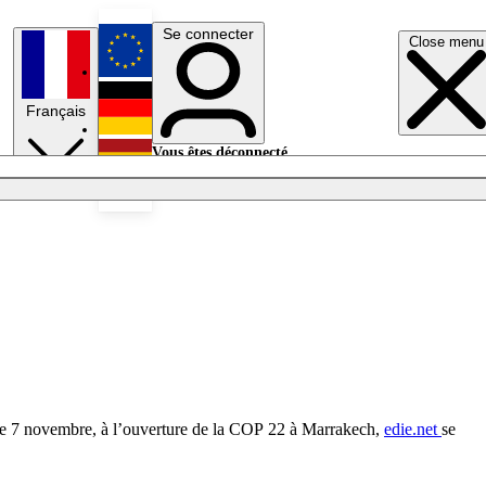
Se connecter
Close menu
English
Français
Deutsch
Vous êtes déconnecté.
Se connecter
Español
Lumières éteintes
. Le 7 novembre, à l’ouverture de la COP 22 à Marrakech,
edie.net
se