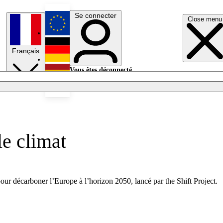
Se connecter
Close menu
English
Français
Deutsch
Vous êtes déconnecté.
Se connecter
Español
Lumières éteintes
le climat
our décarboner l’Europe à l’horizon 2050, lancé par the Shift Project.