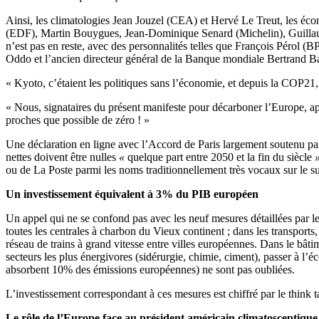
Ainsi, les climatologies Jean Jouzel (CEA) et Hervé Le Treut, les é
(EDF), Martin Bouygues, Jean-Dominique Senard (Michelin), Guilla
n’est pas en reste, avec des personnalités telles que François Pérol
Oddo et l’ancien directeur général de la Banque mondiale Bertrand B
« Kyoto, c’étaient les politiques sans l’économie, et depuis la COP21, 
« Nous, signataires du présent manifeste pour décarboner l’Europe, app
proches que possible de zéro ! »
Une déclaration en ligne avec l’Accord de Paris largement soutenu p
nettes doivent être nulles
«
quelque part entre 2050 et la fin du siècle
ou de La Poste parmi les noms traditionnellement très vocaux sur le suj
Un investissement équivalent à 3% du PIB européen
Un appel qui ne se confond pas avec les neuf mesures détaillées par le 
toutes les centrales à charbon du Vieux continent ; dans les transports, 
réseau de trains à grand vitesse entre villes européennes. Dans le bâti
secteurs les plus énergivores (sidérurgie, chimie, ciment), passer à l’
absorbent 10% des émissions européennes) ne sont pas oubliées.
L’investissement correspondant à ces mesures est chiffré par le think
Le rôle de l’Europe face au président américain climatosceptique