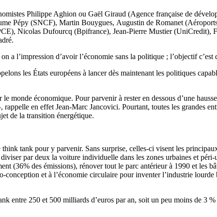
conomistes Philippe Aghion ou Gaël Giraud (Agence française de dével
ume Pépy (SNCF), Martin Bouygues, Augustin de Romanet (Aéroports de
 (BPCE), Nicolas Dufourcq (Bpifrance), Jean-Pierre Mustier (UniCredit),
adré.
on a l’impression d’avoir l’économie sans la politique ; l’objectif c’est
elons les États européens à lancer dès maintenant les politiques capabl
ar le monde économique. Pour parvenir à rester en dessous d’une hauss
»
, rappelle en effet Jean-Marc Jancovici. Pourtant, toutes les grandes en
et de la transition énergétique.
think tank pour y parvenir. Sans surprise, celles-ci visent les principau
diviser par deux la voiture individuelle dans les zones urbaines et péri-ur
ment (36% des émissions), rénover tout le parc antérieur à 1990 et les bâ
éco-conception et à l’économie circulaire pour inventer l’industrie lourde
 tank entre 250 et 500 milliards d’euros par an, soit un peu moins de 3