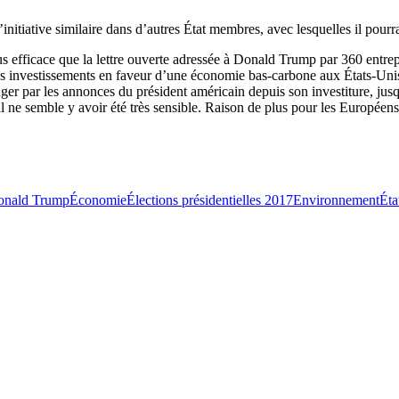
nitiative similaire dans d’autres État membres, avec lesquelles il pourr
s efficace que la lettre ouverte adressée à Donald Trump par 360 entrep
es investissements en faveur d’une économie bas-carbone aux États-Unis e
uger par les annonces du président américain depuis son investiture, jus
 ne semble y avoir été très sensible. Raison de plus pour les Européens 
onald Trump
Économie
Élections présidentielles 2017
Environnement
Éta