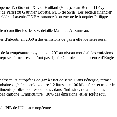
oppement), côtoient Xavier Huillard (Vinci), Jean-Bernard Lévy
 Paris) ou Gauthier Louette, PDG de SPIE. Les secteur financier
 Frédéric Lavenir (CNP Assurances) ou encore le banquier Philippe
 de réconcilier les deux », détaille Matthieu Auzanneau.
es d’aboutir en 2050 à des émissions de gaz à effet de serre aussi
e de la température moyenne de 2°C au niveau mondial, les émissions
treprises françaises ne l’ont pas signé. On note ainsi l’absence d’Engie
x émetteurs européens de gaz à effet de serre. Dans l’énergie, fermer
baines, généraliser la voiture à 2 litres aux 100 kilomètres et tripler le
timents publics non résidentiels ; dans l’industrie, notamment les
 bas-carbone. L’agriculture (30% des émissions) et les forêts (qui
 % du PIB de l’Union européenne.