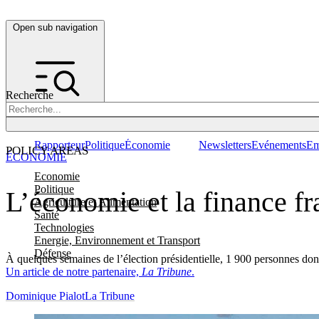
Open sub navigation
Recherche
Rapporteur
Politique
Économie
Newsletters
Evénements
Em
POLICY AREAS
ÉCONOMIE
Economie
Politique
L’économie et la finance fr
Agriculture et Alimentation
Santé
Technologies
Energie, Environnement et Transport
Défense
À quelques semaines de l’élection présidentielle, 1 900 personnes dont
Un article de notre partenaire,
La Tribune
.
Dominique Pialot
La Tribune