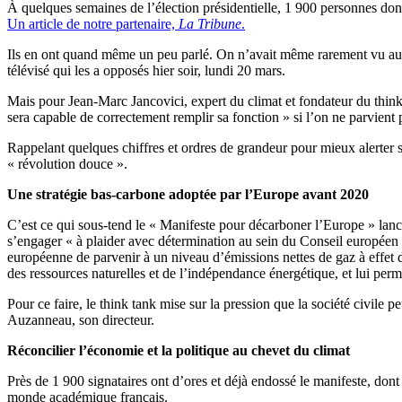
À quelques semaines de l’élection présidentielle, 1 900 personnes dont
Un article de notre partenaire,
La Tribune
.
Ils en ont quand même un peu parlé. On n’avait même rarement vu autant
télévisé qui les a opposés hier soir, lundi 20 mars.
Mais pour Jean-Marc Jancovici, expert du climat et fondateur du think ta
sera capable de correctement remplir sa fonction » si l’on ne parvient 
Rappelant quelques chiffres et ordres de grandeur pour mieux alerter s
« révolution douce ».
Une stratégie bas-carbone adoptée par l’Europe avant 2020
C’est ce qui sous-tend le « Manifeste pour décarboner l’Europe » lancé p
s’engager « à plaider avec détermination au sein du Conseil européen p
européenne de parvenir à un niveau d’émissions nettes de gaz à effet 
des ressources naturelles et de l’indépendance énergétique, et lui perm
Pour ce faire, le think tank mise sur la pression que la société civile
Auzanneau, son directeur.
Réconcilier l’économie et la politique au chevet du climat
Près de 1 900 signataires ont d’ores et déjà endossé le manifeste, don
monde académique français.