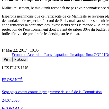
Malheureusement, le think tank reconnaît ne pas avoir connaissance d’i
Espérons néanmoins que ce l’efficacité de ce Manifeste se révélera plu
demandaient de respecter l’accord de Paris, mais aussi de « soutenir l
et de renforcer la confiance des investisseurs dans le monde ». À en j
protection de l’environnement dont il vient de sabrer 30% du budget, il
brûle d’envie de prendre le leadership sur le climat.
Mar 22, 2017 - 10:35
Économie
Accord de Paris
adaptation climatique
climat
COP21
D
Print
Partager
LES PLUS LUS
PRO
SANTÉ
Sept pays votent contre le programme de santé de la Commission
24.07.2026
ÉCONOMIE