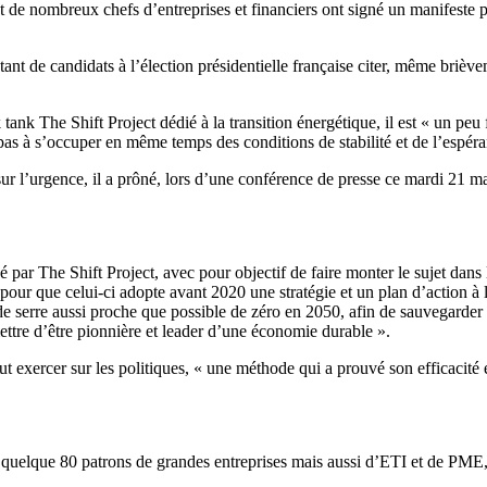
 de nombreux chefs d’entreprises et financiers ont signé un manifeste p
 de candidats à l’élection présidentielle française citer, même brièvem
nk The Shift Project dédié à la transition énergétique, il est « un peu f
pas à s’occuper en même temps des conditions de stabilité et de l’espéra
ur l’urgence, il a prôné, lors d’une conférence de presse ce mardi 21 ma
ar The Shift Project, avec pour objectif de faire monter le sujet dans le 
our que celui-ci adopte avant 2020 une stratégie et un plan d’action à 
de serre aussi proche que possible de zéro en 2050, afin de sauvegarder
ettre d’être pionnière et leader d’une économie durable ».
 peut exercer sur les politiques, « une méthode qui a prouvé son efficaci
t quelque 80 patrons de grandes entreprises mais aussi d’ETI et de PME, 