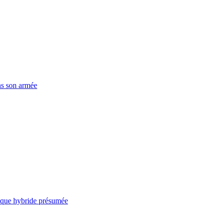
ns son armée
taque hybride présumée