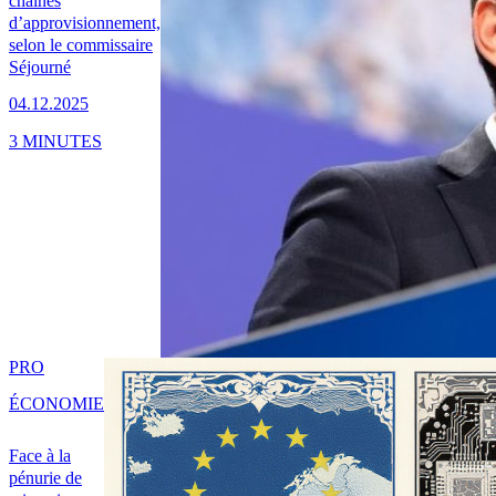
chaînes
d’approvisionnement,
selon le commissaire
Séjourné
04.12.2025
3 MINUTES
PRO
ÉCONOMIE
Face à la
pénurie de