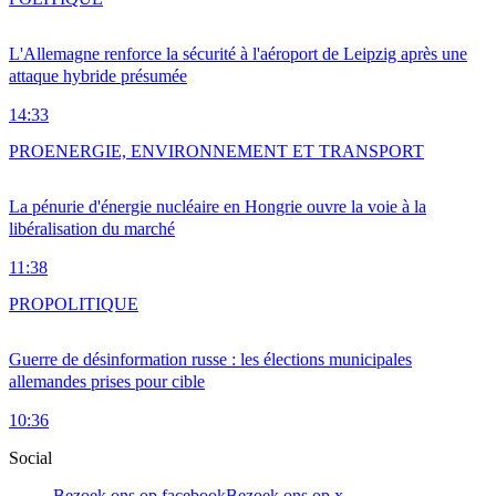
L'Allemagne renforce la sécurité à l'aéroport de Leipzig après une
attaque hybride présumée
14:33
PRO
ENERGIE, ENVIRONNEMENT ET TRANSPORT
La pénurie d'énergie nucléaire en Hongrie ouvre la voie à la
libéralisation du marché
11:38
PRO
POLITIQUE
Guerre de désinformation russe : les élections municipales
allemandes prises pour cible
10:36
Social
Bezoek ons op facebook
Bezoek ons op x