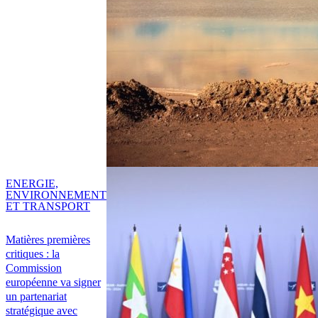
ENERGIE,
ENVIRONNEMENT
ET TRANSPORT
Matières premières
critiques : la
Commission
européenne va signer
un partenariat
stratégique avec