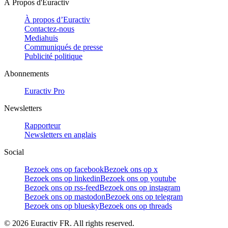
À Propos d'Euractiv
À propos d’Euractiv
Contactez-nous
Mediahuis
Communiqués de presse
Publicité politique
Abonnements
Euractiv Pro
Newsletters
Rapporteur
Newsletters en anglais
Social
Bezoek ons op facebook
Bezoek ons op x
Bezoek ons op linkedin
Bezoek ons op youtube
Bezoek ons op rss-feed
Bezoek ons op instagram
Bezoek ons op mastodon
Bezoek ons op telegram
Bezoek ons op bluesky
Bezoek ons op threads
©
2026
Euractiv FR. All rights reserved.