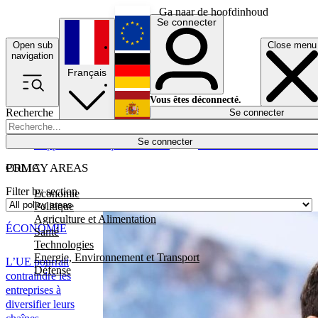
Ga naar de hoofdinhoud
Se connecter
Open sub
Close menu
English
navigation
Français
Deutsch
Vous êtes déconnecté.
Recherche
Se connecter
Español
Lumières éteintes
Se connecter
Rapporteur
Politique
Économie
Newsletters
Evénements
Em
POLICY AREAS
CRMA
Filter by section
Economie
Politique
Agriculture et Alimentation
ÉCONOMIE
Santé
Technologies
Energie, Environnement et Transport
L’UE pourrait
Défense
contraindre les
entreprises à
diversifier leurs