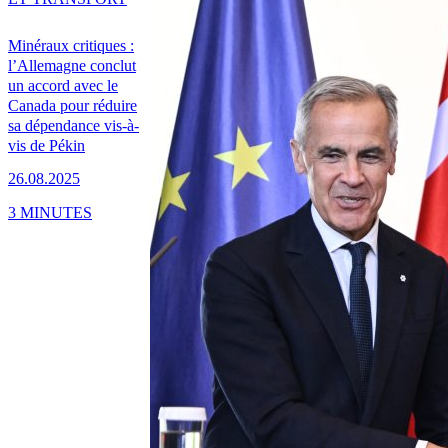
Minéraux critiques :
l’Allemagne conclut
un accord avec le
Canada pour réduire
sa dépendance vis-à-
vis de Pékin
26.08.2025
3 MINUTES