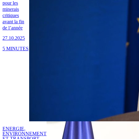
pour les
minerais
critiques
avant la fin
de l’année
27.10.2025
5 MINUTES
ENERGIE,
ENVIRONNEMENT
ET TRANSPORT