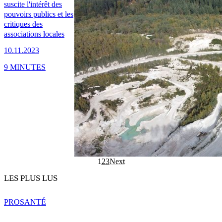
suscite l'intérêt des
pouvoirs publics et les
critiques des
associations locales
10.11.2023
9 MINUTES
1
2
3
Next
LES PLUS LUS
PRO
SANTÉ