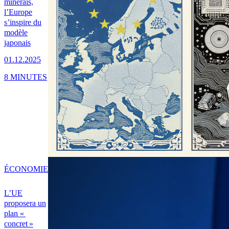
minerais,
l’Europe
s’inspire du
modèle
japonais
01.12.2025
8 MINUTES
ÉCONOMIE
L’UE
proposera un
plan «
concret »