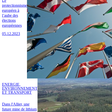
Le
protectionnisme
européen à
l’aube des
élections
européennes
05.12.2023
ENERGIE,
ENVIRONNEMENT
ET TRANSPORT
Dans l'Allier, une
future mine de lithium