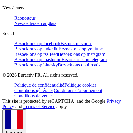
Newsletters
Rapporteur
Newsletters en anglais
Social
Bezoek ons op facebook
Bezoek ons op x
Bezoek ons op linkedin
Bezoek ons op youtube
Bezoek ons op rss-feed
Bezoek ons op instagram
Bezoek ons op mastodon
Bezoek ons op telegram
Bezoek ons op bluesky
Bezoek ons op threads
©
2026
Euractiv FR. All rights reserved.
Politique de confidentialité
Politique cookies
Conditions générales
Conditions d’abonnement
Conditions de vente
This site is protected by reCAPTCHA, and the Google
Privacy
Policy
and
Terms of Service
apply.
Français