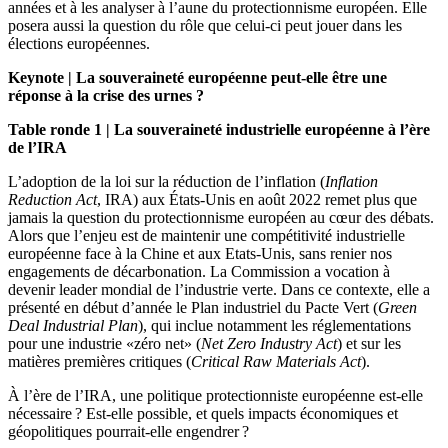
années et à les analyser à l’aune du protectionnisme européen. Elle
posera aussi la question du rôle que celui-ci peut jouer dans les
élections européennes.
Keynote | La souveraineté européenne peut-elle être une
réponse à la crise des urnes ?
Table ronde 1 | La souveraineté industrielle européenne à l’ère
de l’IRA
L’adoption de la loi sur la réduction de l’inflation (
Inflation
Reduction Act
, IRA) aux États-Unis en août 2022 remet plus que
jamais la question du protectionnisme européen au cœur des débats.
Alors que l’enjeu est de maintenir une compétitivité industrielle
européenne face à la Chine et aux Etats-Unis, sans renier nos
engagements de décarbonation. La Commission a vocation à
devenir leader mondial de l’industrie verte. Dans ce contexte, elle a
présenté en début d’année le Plan industriel du Pacte Vert (
Green
Deal Industrial Plan
), qui inclue notamment les réglementations
pour une industrie «zéro net» (
Net Zero Industry Act
) et sur les
matières premières critiques (
Critical Raw Materials Act
).
À l’ère de l’IRA, une politique protectionniste européenne est-elle
nécessaire ? Est-elle possible, et quels impacts économiques et
géopolitiques pourrait-elle engendrer ?