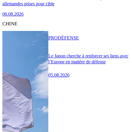
allemandes prises pour cible
06.08.2026
CHINE
PRO
DÉFENSE
Le Japon cherche à renforcer ses liens avec
l’Europe en matière de défense
05.08.2026