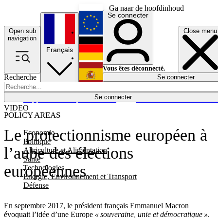
Ga naar de hoofdinhoud
Se connecter
Open sub
Close menu
English
navigation
Français
Deutsch
Vous êtes déconnecté.
Recherche
Se connecter
Español
Lumières éteintes
Se connecter
Rapporteur
Politique
Économie
Newsletters
Evénements
Em
VIDEO
POLICY AREAS
Le protectionnisme européen à
Economie
Politique
l’aube des élections
Agriculture et Alimentation
Santé
européennes
Technologies
Energie, Environnement et Transport
Défense
En septembre 2017, le président français Emmanuel Macron
évoquait l’idée d’une Europe
« souveraine, unie et démocratique »
.