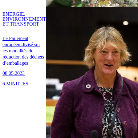
ENERGIE,
ENVIRONNEMENT
ET TRANSPORT
Le Parlement
européen divisé sur
les modalités de
réduction des déchets
d’emballages
08.05.2023
6 MINUTES