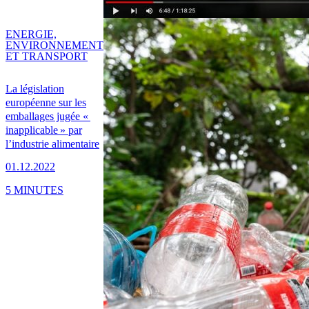
ENERGIE,
ENVIRONNEMENT
ET TRANSPORT
La législation
européenne sur les
emballages jugée «
inapplicable » par
l’industrie alimentaire
01.12.2022
5 MINUTES