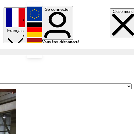
Se connecter
Close menu
English
Français
Deutsch
Vous êtes déconnecté.
Se connecter
Español
Lumières éteintes