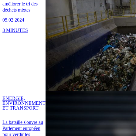
améliorer le tri des
déchets mixtes
05.02.2024
8 MINUTES
ENERGIE,
ENVIRONNEMENT
ET TRANSPORT
La bataille s'ouvre au
Parlement européen
pour verdir les