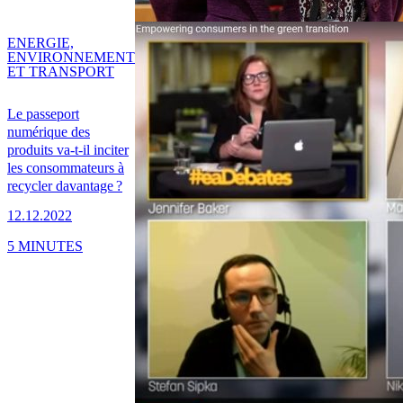
ENERGIE,
ENVIRONNEMENT
ET TRANSPORT
Le passeport
numérique des
produits va-t-il inciter
les consommateurs à
recycler davantage ?
12.12.2022
5 MINUTES