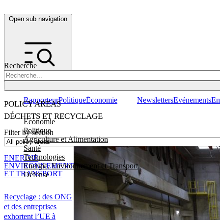
Open sub navigation
Recherche
Rapporteur
Politique
Économie
Newsletters
Evénements
Em
POLICY AREAS
DÉCHETS ET RECYCLAGE
Economie
Politique
Filter by section
Agriculture et Alimentation
Santé
Technologies
ENERGIE,
Energie, Environnement et Transport
ENVIRONNEMENT
ET TRANSPORT
Défense
Recyclage : des ONG
et des entreprises
exhortent l’UE à