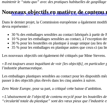
maintenir le “statu quo” avec des pratiques habituelles de gaspillag
Nouveaux objectifs en matière de contenu 
Interdire, taxer, ou changer le plastique pour réduire ses déchets
Dans le dernier projet, la Commission européenne a également modifié l
devra représenter :
30 % des emballages sensibles au contact fabriqués à partir de
10 % pour les emballages sensibles au contact, à l’exception des
30 % pour les bouteilles en plastique à usage unique (au lieu de
35 % pour les emballages en plastique autres que ceux-ci (au li
Les nouveaux objectifs ont également été critiqués par Mme Stevens.
«
Il est toujours assez inquiétant de voir [les objectifs], en particulie
l’industrie pharmaceutique.
Les emballages plastiques sensibles au contact pour les dispositifs mé
passer à des objectifs plus élevés dans les cinq années à suivre.
Zero Waste Europe
, pour sa part, a critiqué cette baisse d’ambition.
«
L’abaissement de l’objectif de contenu recyclé pour les bouteilles de 
“circularité totale du plastique” sont des vœux pieux que l’industrie e