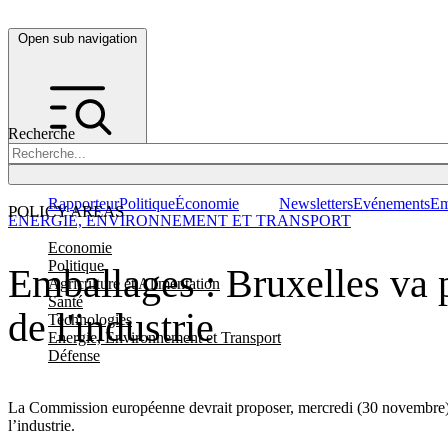
Open sub navigation
Recherche
Rapporteur
Politique
Économie
Newsletters
Evénements
Em
POLICY AREAS
ENERGIE, ENVIRONNEMENT ET TRANSPORT
Economie
Politique
Emballages : Bruxelles va p
Agriculture et Alimentation
Santé
de l'industrie
Technologies
Energie, Environnement et Transport
Défense
La Commission européenne devrait proposer, mercredi (30 novembre), une
l’industrie.