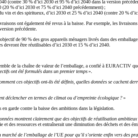
040 (contre 30 % d’ici 2030 et 95 % d’ici 2040 dans la version précéden
40 (20 % d’ici 2030 et 75 % d’ici 2040 précédemment) ;
du vin et des spiritueux, d’ici 2030 et 25 % d’ici 2040 (contre 20 % d’ic
livraisons ont également été revus à la baisse. Par exemple, les livraiso
version précédente.
l’objectif de 90 % des gros appareils ménagers livrés dans des emballages
es devront être réutilisables d’ici 2030 et 15 % d’ici 2040.
emble de la chaîne de valeur de l’emballage, a confié à EURACTIV qu
jectifs ont été formulés dans un premier temps
».
omment ces objectifs ont-ils été définis, quelles données se cachent der
ent déclencher en termes de climat ou d’empreinte écologique ?
»
en garde contre la baisse des ambitions dans la législation.
onnées montrent clairement que des objectifs de réutilisation ambitieux
rgie et des ressources et entraînerait une diminution des déchets et des 
marché de l’emballage de l’UE pour qu’il s’oriente enfin vers des prat