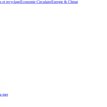
s et recyclage
Économie Circulaire
Energie & Climat
la mer