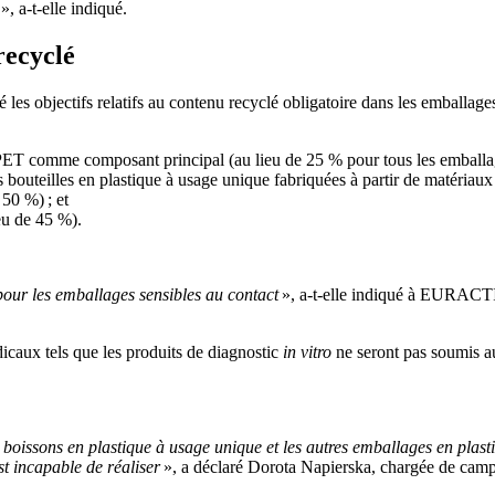
e
», a-t-elle indiqué.
recyclé
es objectifs relatifs au contenu recyclé obligatoire dans les emballages
 PET comme composant principal (au lieu de 25 % pour tous les emballage
 bouteilles en plastique à usage unique fabriquées à partir de matériaux
 50 %) ; et
eu de 45 %).
r pour les emballages sensibles au contact
», a-t-elle indiqué à EURACTI
dicaux tels que les produits de diagnostic
in vitro
ne seront pas soumis au
boissons en plastique à usage unique et les autres emballages en plastiq
st incapable de réaliser
», a déclaré Dorota Napierska, chargée de ca