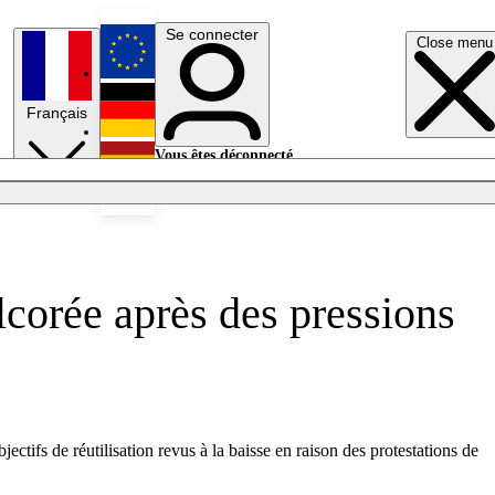
Se connecter
Close menu
English
Français
Deutsch
Vous êtes déconnecté.
Se connecter
Español
Lumières éteintes
lcorée après des pressions
tifs de réutilisation revus à la baisse en raison des protestations de