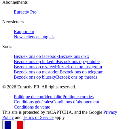
Abonnements
Euractiv Pro
Newsletters
Rapporteur
Newsletters en anglais
Social
Bezoek ons op facebook
Bezoek ons op x
Bezoek ons op linkedin
Bezoek ons op youtube
Bezoek ons op rss-feed
Bezoek ons op instagram
Bezoek ons op mastodon
Bezoek ons op telegram
Bezoek ons op bluesky
Bezoek ons op threads
©
2026
Euractiv FR. All rights reserved.
Politique de confidentialité
Politique cookies
Conditions générales
Conditions d’abonnement
Conditions de vente
This site is protected by reCAPTCHA, and the Google
Privacy
Policy
and
Terms of Service
apply.