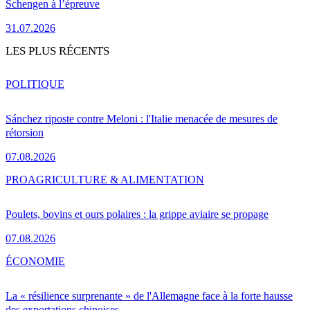
Schengen à l’épreuve
31.07.2026
LES PLUS RÉCENTS
POLITIQUE
Sánchez riposte contre Meloni : l'Italie menacée de mesures de
rétorsion
07.08.2026
PRO
AGRICULTURE & ALIMENTATION
Poulets, bovins et ours polaires : la grippe aviaire se propage
07.08.2026
ÉCONOMIE
La « résilience surprenante » de l'Allemagne face à la forte hausse
des exportations chinoises