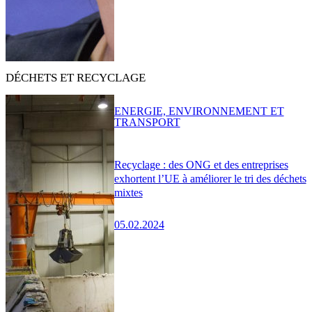
DÉCHETS ET RECYCLAGE
ENERGIE, ENVIRONNEMENT ET
TRANSPORT
Recyclage : des ONG et des entreprises
exhortent l’UE à améliorer le tri des déchets
mixtes
05.02.2024