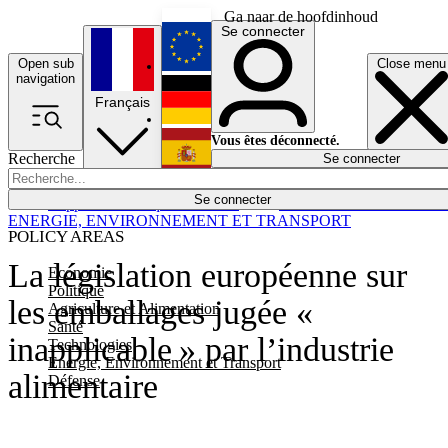
Ga naar de hoofdinhoud
Se connecter
Open sub
Close menu
English
navigation
Français
Deutsch
Vous êtes déconnecté.
Recherche
Se connecter
Español
Lumières éteintes
Se connecter
Rapporteur
Politique
Économie
Newsletters
Evénements
Em
ENERGIE, ENVIRONNEMENT ET TRANSPORT
POLICY AREAS
La législation européenne sur
Economie
Politique
les emballages jugée «
Agriculture et Alimentation
Santé
inapplicable » par l’industrie
Technologies
Energie, Environnement et Transport
alimentaire
Défense