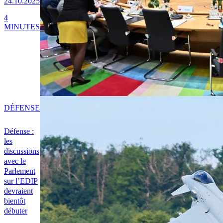
24.10.2025
4
MINUTES
DÉFENSE
Défense :
les
discussions
avec le
Parlement
sur l’EDIP
devraient
bientôt
débuter