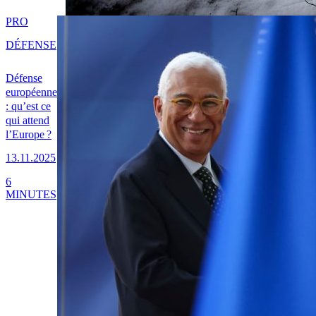
PRO
DÉFENSE
Défense
européenne
: qu’est ce
qui attend
l’Europe ?
13.11.2025
6
MINUTES