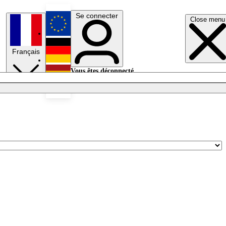
Se connecter
Close menu
English
Français
Deutsch
Vous êtes déconnecté.
Se connecter
Español
Lumières éteintes