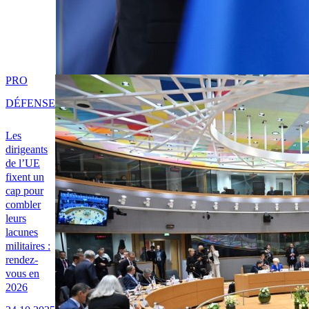
PRO
DÉFENSE
Les
dirigeants
de l’UE
fixent un
cap pour
combler
leurs
lacunes
militaires :
rendez-
vous en
2026