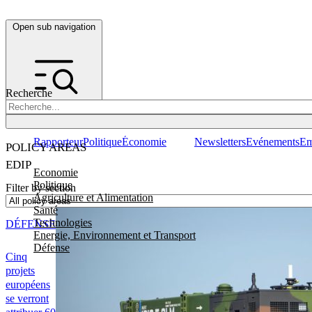
Open sub navigation
Recherche
Rapporteur
Politique
Économie
Newsletters
Evénements
Em
POLICY AREAS
EDIP
Economie
Politique
Filter by section
Agriculture et Alimentation
Santé
Technologies
DÉFENSE
Energie, Environnement et Transport
Défense
Cinq
projets
européens
se verront