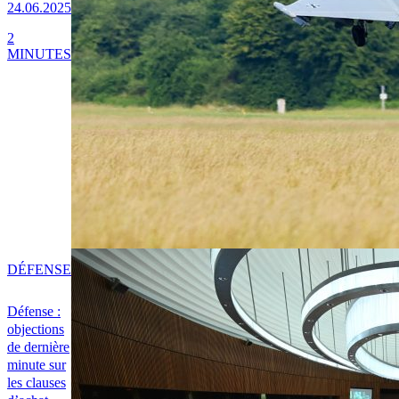
24.06.2025
2
MINUTES
DÉFENSE
Défense :
objections
de dernière
minute sur
les clauses