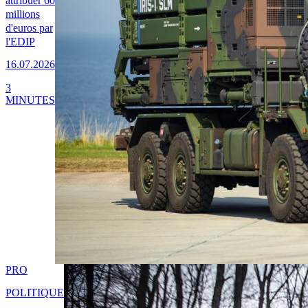
attribuer 60
millions
d'euros par
l'EDIP
16.07.2026
3
MINUTES
PRO
POLITIQUE