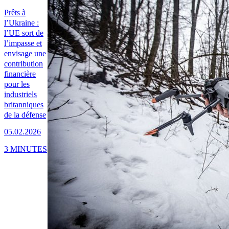
Prêts à
l’Ukraine :
l’UE sort de
l’impasse et
envisage une
contribution
financière
pour les
industriels
britanniques
de la défense
05.02.2026
3 MINUTES