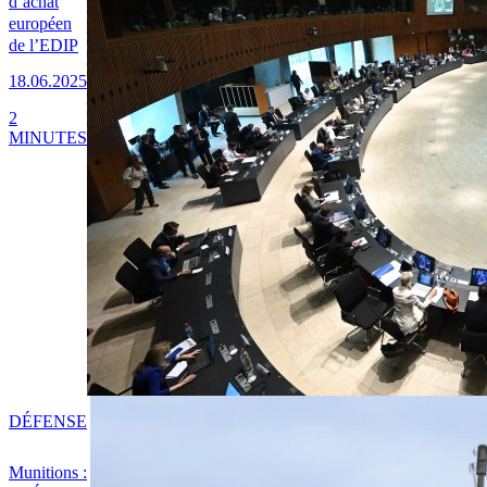
d’achat
européen
de l’EDIP
18.06.2025
2
MINUTES
DÉFENSE
Munitions :