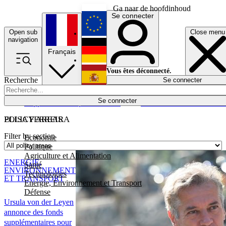
Ga naar de hoofdinhoud
Se connecter
Open sub
Close menu
English
navigation
Français
Deutsch
Vous êtes déconnecté.
Recherche
Se connecter
Español
Lumières éteintes
Se connecter
Rapporteur
Politique
Économie
Newsletters
Evénements
Em
POLICY AREAS
ELISA FERREIRA
Filter by section
Economie
Politique
Agriculture et Alimentation
ENERGIE,
Santé
ENVIRONNEMENT
Technologies
ET TRANSPORT
Energie, Environnement et Transport
Défense
Ursula von der Leyen
annonce des fonds
supplémentaires pour