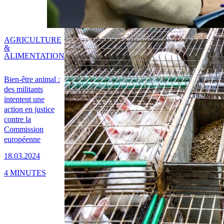
AGRICULTURE
&
ALIMENTATION
Bien-être animal :
des militants
intentent une
action en justice
contre la
Commission
européenne
18.03.2024
4 MINUTES