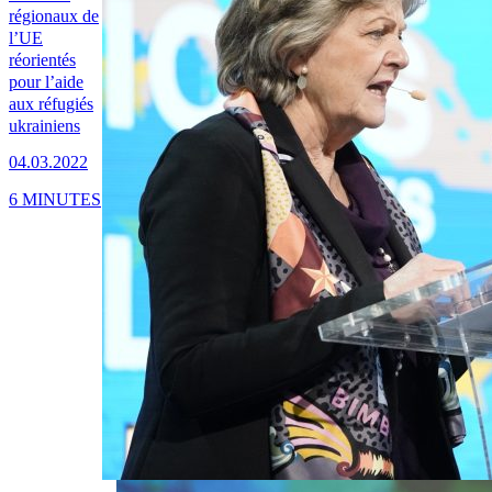
régionaux de
l’UE
réorientés
pour l’aide
aux réfugiés
ukrainiens
04.03.2022
6 MINUTES