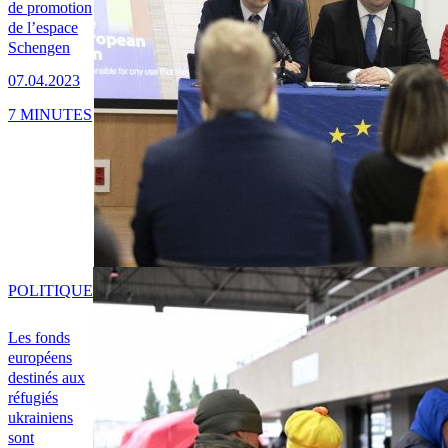
de promotion
de l’espace
Schengen
07.04.2023
7 MINUTES
POLITIQUE
Les fonds
européens
destinés aux
réfugiés
ukrainiens
sont