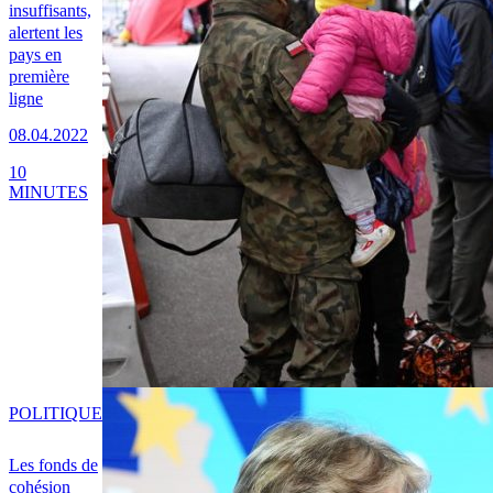
insuffisants,
alertent les
pays en
première
ligne
08.04.2022
10
MINUTES
POLITIQUE
Les fonds de
cohésion