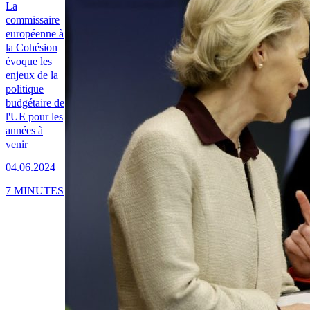
La
commissaire
européenne à
la Cohésion
évoque les
enjeux de la
politique
budgétaire de
l'UE pour les
années à
venir
04.06.2024
7 MINUTES