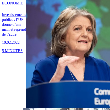
ÉCONOMIE
Investissements
publics : l’UE
donne d’une
main et reprend
de l’autre
10.02.2022
5 MINUTES