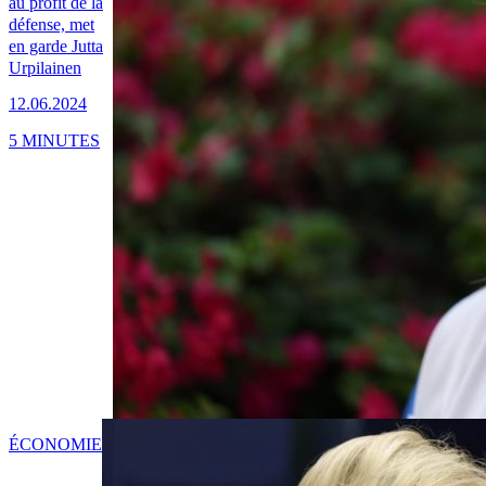
au profit de la
défense, met
en garde Jutta
Urpilainen
12.06.2024
5 MINUTES
ÉCONOMIE