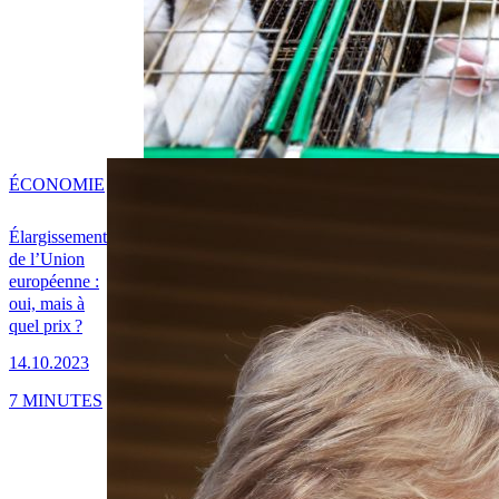
ÉCONOMIE
Élargissement
de l’Union
européenne :
oui, mais à
quel prix ?
14.10.2023
7 MINUTES