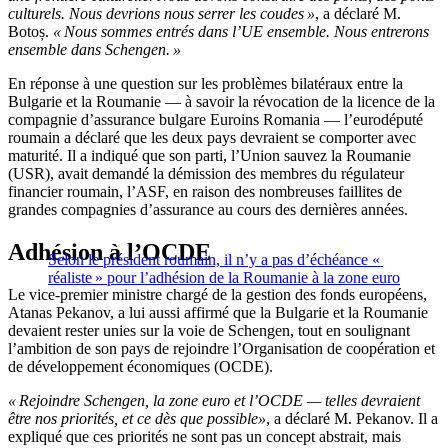
culturels. Nous devrions nous serrer les coudes »
, a déclaré M.
Botoș.
« Nous sommes entrés dans l’UE ensemble. Nous entrerons
ensemble dans Schengen. »
En réponse à une question sur les problèmes bilatéraux entre la
Bulgarie et la Roumanie — à savoir la révocation de la licence de la
compagnie d’assurance bulgare Euroins Romania — l’eurodéputé
roumain a déclaré que les deux pays devraient se comporter avec
maturité. Il a indiqué que son parti, l’Union sauvez la Roumanie
(USR), avait demandé la démission des membres du régulateur
financier roumain, l’ASF, en raison des nombreuses faillites de
grandes compagnies d’assurance au cours des dernières années.
Adhésion à l’OCDE
Selon le président roumain, il n’y a pas d’échéance «
réaliste » pour l’adhésion de la Roumanie à la zone euro
Le vice-premier ministre chargé de la gestion des fonds européens,
Atanas Pekanov, a lui aussi affirmé que la Bulgarie et la Roumanie
devaient rester unies sur la voie de Schengen, tout en soulignant
l’ambition de son pays de rejoindre l’Organisation de coopération et
de développement économiques (OCDE).
« Rejoindre Schengen, la zone euro et l’OCDE — telles devraient
être nos priorités, et ce dès que possible»
, a déclaré M. Pekanov. Il a
expliqué que ces priorités ne sont pas un concept abstrait, mais