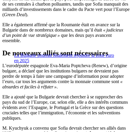
de ses centrales à charbon polluantes, tandis que Sofia manquait des
milliards d’investissements dans le cadre du Pacte vert pour l’Europe
(
Green Deal
).
Elle a également affirmé que la Roumanie était en avance sur la
Bulgarie dans de nombreux domaines, mais qu’il était
« judicieux
d’un point de vue stratégique »
que les deux pays avancent
ensemble.
De nouveaux alliés sont nécessaires
La Bulgarie pourrait finalement rejoindre la zone euro
en 2025
L’eurodéputée espagnole Eva-Maria Poptcheva (Renew), d’origine
bulgare, a déclaré que les institutions bulgares ne devraient pas
perdre de temps à faire une campagne d’information pour adopter
l’euro, car tous les arguments contre la monnaie commune sont
«
absurdes et faciles à réfuter »
.
Elle a ajouté que la Bulgarie devrait chercher à se rapprocher des
pays du sud de l’Europe, car, selon elle, elle a des intérêts communs
évidents avec l’Espagne, le Portugal et la Grèce sur des questions
cruciales telles que l’immigration, l’économie et les subventions
publiques.
M. Kyuchyuk a convenu que Sofia devrait chercher ses alliés dans