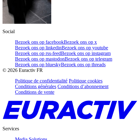
Social
Bezoek ons op facebook
Bezoek ons op x
Bezoek ons op linkedin
Bezoek ons op youtube
Bezoek ons op rss-feed
Bezoek ons op instagram
Bezoek ons op mastodon
Bezoek ons op telegram
Bezoek ons op bluesky
Bezoek ons op threads
©
2026
Euractiv FR
Politique de confidentialité
Politique cookies
Conditions générales
Conditions d’abonnement
Conditions de vente
Services
Media Solutions