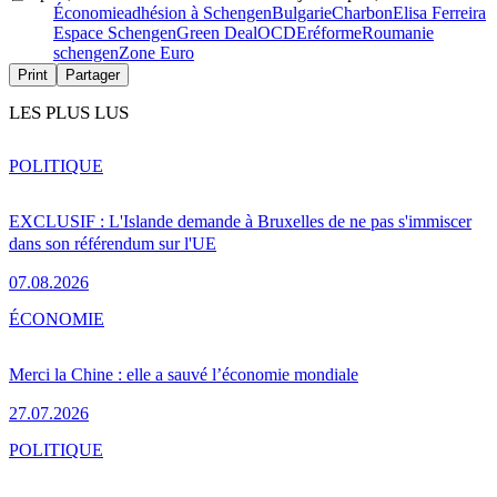
Économie
adhésion à Schengen
Bulgarie
Charbon
Elisa Ferreira
Espace Schengen
Green Deal
OCDE
réforme
Roumanie
schengen
Zone Euro
Print
Partager
LES PLUS LUS
POLITIQUE
EXCLUSIF : L'Islande demande à Bruxelles de ne pas s'immiscer
dans son référendum sur l'UE
07.08.2026
ÉCONOMIE
Merci la Chine : elle a sauvé l’économie mondiale
27.07.2026
POLITIQUE