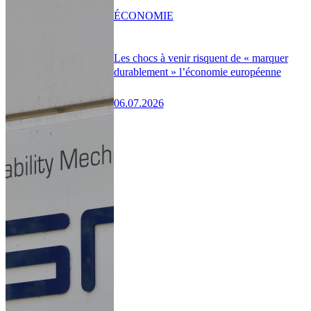
ÉCONOMIE
Les chocs à venir risquent de « marquer
durablement » l’économie européenne
06.07.2026