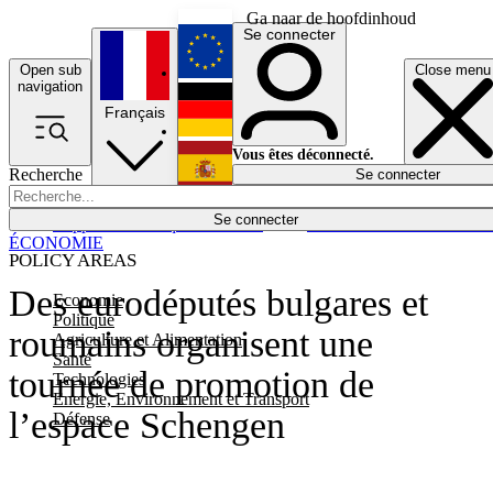
Ga naar de hoofdinhoud
Se connecter
Open sub
Close menu
English
navigation
Français
Deutsch
Vous êtes déconnecté.
Recherche
Se connecter
Español
Lumières éteintes
Se connecter
Rapporteur
Politique
Économie
Newsletters
Evénements
Em
ÉCONOMIE
POLICY AREAS
Des eurodéputés bulgares et
Economie
Politique
roumains organisent une
Agriculture et Alimentation
Santé
tournée de promotion de
Technologies
Energie, Environnement et Transport
l’espace Schengen
Défense