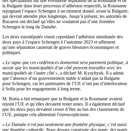
des spéculations sur une éventuelle séparation de la Roumanie et de
la Bulgarie dans leurs processus d’adhésion respectifs, la Roumanie
rejoignant l’espace Schengen à un moment donné, avant la Bulgarie,
qui devrait attendre plus longtemps. Jusqu’à présent, les autorités de
Bucarest ont déclaré qu’elles ne voulaient pas d’une frontière
Schengen le long du Danube.
Les deux eurodéputés visent cependant l’adhésion simultanée des
deux pays à l’espace Schengen à l’automne 2023 et affirment
qu’une séparation causerait de graves blessures économiques et
politiques.
« Le signe que ces conférences donneront sera purement politique, à
savoir que les municipalités d’un côté peuvent travailler avec les
municipalités de l’autre côté »
, a déclaré M. Kyuchyuk. Il a admis
que l’absence d’un gouvernement stable n’aidait pas la Bulgarie
pour Schengen, car les partenaires de l’UE n’ont pas d’interlocuteur
à Sofia pour les engagements à long terme.
M. Botoș a fait remarquer que la Bulgarie et la Roumanie avaient
rejoint l’UE et qu’elles devaient rester unies. Il a également déclaré
que les deux pays devaient cesser d’être au bas des classements de
l’UE, puisque cela alimentait l’euroscepticisme.
« Le Danube n’est pas seulement une frontière physique, c’est aussi
une frontière culturelle. Nous devons construire des ponts, des ponts