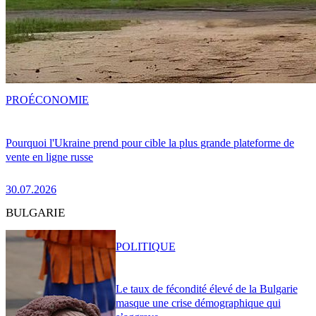
PRO
ÉCONOMIE
Pourquoi l'Ukraine prend pour cible la plus grande plateforme de
vente en ligne russe
30.07.2026
BULGARIE
POLITIQUE
Le taux de fécondité élevé de la Bulgarie
masque une crise démographique qui