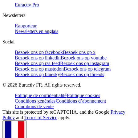
Euractiv Pro
Newsletters
Rapporteur
Newsletters en anglais
Social
Bezoek ons op facebook
Bezoek ons op x
Bezoek ons op linkedin
Bezoek ons op youtube
Bezoek ons op rss-feed
Bezoek ons op instagram
Bezoek ons op mastodon
Bezoek ons op telegram
Bezoek ons op bluesky
Bezoek ons op threads
©
2026
Euractiv FR. All rights reserved.
Politique de confidentialité
Politique cookies
Conditions générales
Conditions d’abonnement
Conditions de vente
This site is protected by reCAPTCHA, and the Google
Privacy
Policy
and
Terms of Service
apply.