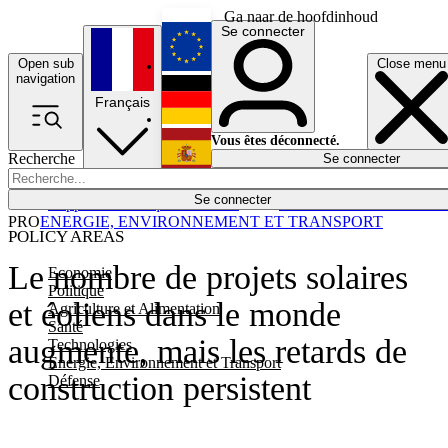
Ga naar de hoofdinhoud
Se connecter
Open sub
Close menu
English
navigation
Français
Deutsch
Vous êtes déconnecté.
Recherche
Se connecter
Español
Lumières éteintes
Se connecter
Rapporteur
Politique
Économie
Newsletters
Evénements
Em
PRO
ENERGIE, ENVIRONNEMENT ET TRANSPORT
POLICY AREAS
Le nombre de projets solaires
Economie
Politique
et éoliens dans le monde
Agriculture et Alimentation
Santé
augmente, mais les retards de
Technologies
Energie, Environnement et Transport
construction persistent
Défense