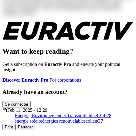
at consectetur dolores harum magnam maiores possimus quam
veniam voluptatum. Alias, iusto laudantium neque perspiciatis
similique tenetur!
Want to keep reading?
Get a subscription on
Euractiv Pro
and elevate your political
insight!
Discover Euractiv Pro
For corporations
Already have an account?
Se connecter
Feb 11, 2025 - 12:29
Energie, Environnement et Transport
Chine
COP28
énergie solaire
énergies renouvelables
eolien
G7
Print
Partager