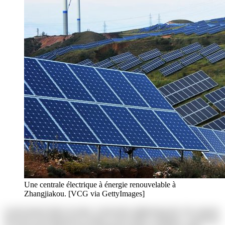
Une centrale électrique à énergie renouvelable à
Zhangjiakou. [VCG via GettyImages]
Lorem ipsum dolor sit amet, consectetur adipisicing elit. Ab corporis
deserunt exercitationem in itaque rerum ullam voluptates. Asperiores