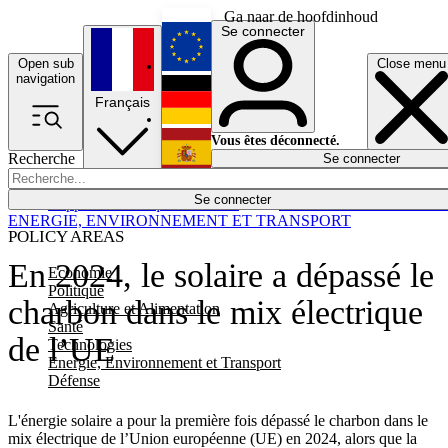
Ga naar de hoofdinhoud
Se connecter
Open sub
Close menu
English
navigation
Français
Deutsch
Vous êtes déconnecté.
Recherche
Se connecter
Español
Lumières éteintes
Se connecter
Rapporteur
Politique
Économie
Newsletters
Evénements
Em
ENERGIE, ENVIRONNEMENT ET TRANSPORT
POLICY AREAS
En 2024, le solaire a dépassé le
Economie
Politique
charbon dans le mix électrique
Agriculture et Alimentation
Santé
de l’UE
Technologies
Energie, Environnement et Transport
Défense
L'énergie solaire a pour la première fois dépassé le charbon dans le
mix électrique de l’Union européenne (UE) en 2024, alors que la