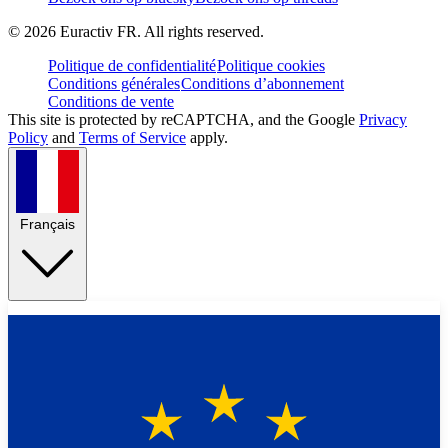
©
2026
Euractiv FR. All rights reserved.
Politique de confidentialité
Politique cookies
Conditions générales
Conditions d’abonnement
Conditions de vente
This site is protected by reCAPTCHA, and the Google
Privacy
Policy
and
Terms of Service
apply.
Français