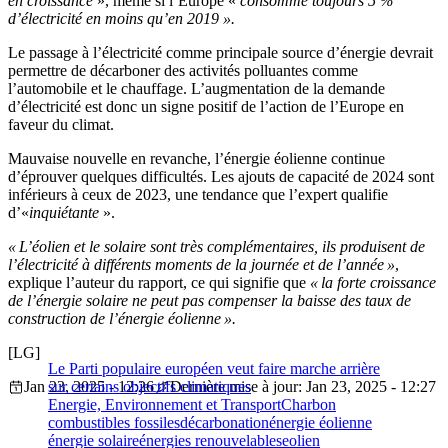
en croissance
», même si l’Europe «
consomme toujours 5 %
d’électricité en moins qu’en 2019 ».
Le passage à l’électricité comme principale source d’énergie devrait
permettre de décarboner des activités polluantes comme
l’automobile et le chauffage. L’augmentation de la demande
d’électricité est donc un signe positif de l’action de l’Europe en
faveur du climat.
Mauvaise nouvelle en revanche, l’énergie éolienne continue
d’éprouver quelques difficultés. Les ajouts de capacité de 2024 sont
inférieurs à ceux de 2023, une tendance que l’expert qualifie
d’«
inquiétante
».
« L’éolien et le solaire sont très complémentaires, ils produisent de
l’électricité à différents moments de la journée et de l’année »
,
explique l’auteur du rapport, ce qui signifie que
« la forte croissance
de l’énergie solaire ne peut pas compenser la baisse des taux de
construction de l’énergie éolienne ».
[LG]
Le Parti populaire européen veut faire marche arrière
Jan 23, 2025 - 12:26
sur certains objectifs climatiques
Dernière mise à jour: Jan 23, 2025 - 12:27
Energie, Environnement et Transport
Charbon
combustibles fossiles
décarbonation
énergie éolienne
énergie solaire
énergies renouvelables
eolien