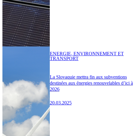
ENERGIE, ENVIRONNEMENT ET
TRANSPORT
La Slovaquie mettra fin aux subventions
destinées aux énergies renouvelables d’ici à
2026
20.03.2025