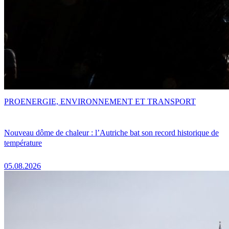
PRO
ENERGIE, ENVIRONNEMENT ET TRANSPORT
Nouveau dôme de chaleur : l’Autriche bat son record historique de
température
05.08.2026