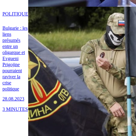
POLITIQUE
Bulgarie : les
liens
présumés
entre un
oligarque et
Evgueni
Prigojine
pourraient
raviver la
crise
politique
28.08.2023
3 MINUTES