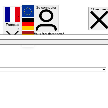
Se connecter
Close menu
English
Français
Deutsch
Vous êtes déconnecté.
Se connecter
Español
Lumières éteintes