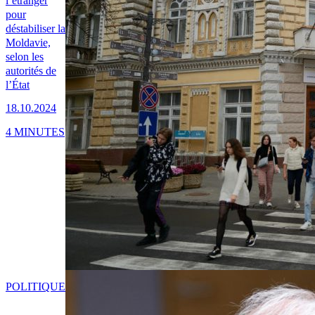
l’étranger
pour
déstabiliser la
Moldavie,
selon les
autorités de
l’État
18.10.2024
4 MINUTES
POLITIQUE