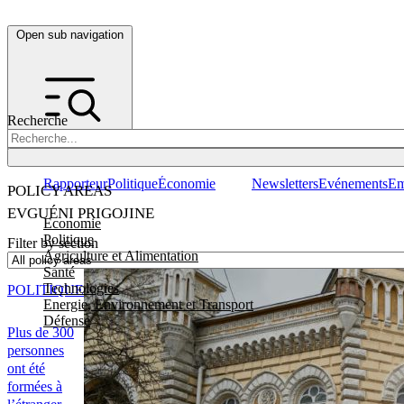
Open sub navigation
Recherche
Rapporteur
Politique
Économie
Newsletters
Evénements
Em
POLICY AREAS
EVGUÉNI PRIGOJINE
Economie
Politique
Filter by section
Agriculture et Alimentation
Santé
Technologies
POLITIQUE
Energie, Environnement et Transport
Défense
Plus de 300
personnes
ont été
formées à