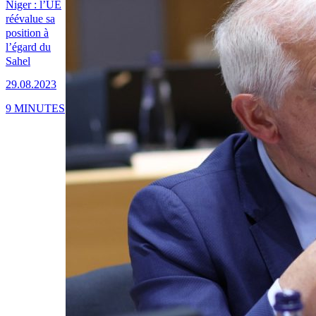
Niger : l’UE
réévalue sa
position à
l’égard du
Sahel
29.08.2023
9 MINUTES