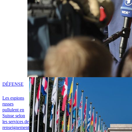
DÉFENSE
Les espions
russes
pullulent en
Suisse selon
les services de
renseignement