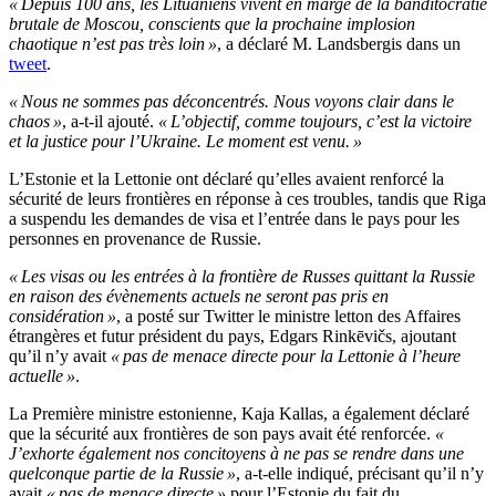
« Depuis 100 ans, les Lituaniens vivent en marge de la banditocratie
brutale de Moscou, conscients que la prochaine implosion
chaotique n’est pas très loin »
, a déclaré M. Landsbergis dans un
tweet
.
« Nous ne sommes pas déconcentrés. Nous voyons clair dans le
chaos »
, a-t-il ajouté.
« L’objectif, comme toujours, c’est la victoire
et la justice pour l’Ukraine. Le moment est venu. »
L’Estonie et la Lettonie ont déclaré qu’elles avaient renforcé la
sécurité de leurs frontières en réponse à ces troubles, tandis que Riga
a suspendu les demandes de visa et l’entrée dans le pays pour les
personnes en provenance de Russie.
« Les visas ou les entrées à la frontière de Russes quittant la Russie
en raison des évènements actuels ne seront pas pris en
considération »
, a posté sur Twitter le ministre letton des Affaires
étrangères et futur président du pays, Edgars Rinkēvičs, ajoutant
qu’il n’y avait
« pas de menace directe pour la Lettonie à l’heure
actuelle »
.
La Première ministre estonienne, Kaja Kallas, a également déclaré
que la sécurité aux frontières de son pays avait été renforcée.
«
J’exhorte également nos concitoyens à ne pas se rendre dans une
quelconque partie de la Russie »
, a-t-elle indiqué, précisant qu’il n’y
avait
« pas de menace directe »
pour l’Estonie du fait du