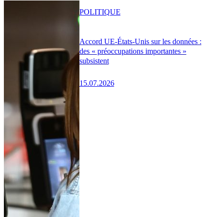
POLITIQUE
Accord UE-États-Unis sur les données :
des « préoccupations importantes »
subsistent
15.07.2026