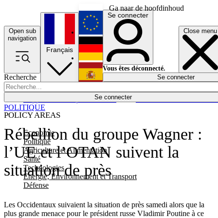
Ga naar de hoofdinhoud
Se connecter
Open sub
Close menu
English
navigation
Français
Deutsch
Vous êtes déconnecté.
Recherche
Se connecter
Español
Lumières éteintes
Se connecter
Rapporteur
Politique
Économie
Newsletters
Evénements
Em
POLITIQUE
POLICY AREAS
Rébellion du groupe Wagner :
Economie
Politique
l’UE et l’OTAN suivent la
Agriculture et Alimentation
Santé
situation de près
Technologies
Energie, Environnement et Transport
Défense
Les Occidentaux suivaient la situation de près samedi alors que la
plus grande menace pour le président russe Vladimir Poutine à ce