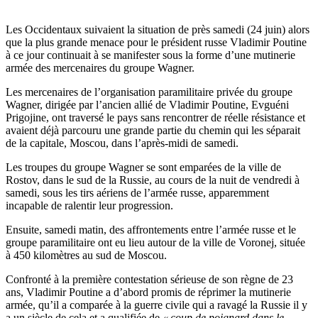
Les Occidentaux suivaient la situation de près samedi (24 juin) alors
que la plus grande menace pour le président russe Vladimir Poutine
à ce jour continuait à se manifester sous la forme d’une mutinerie
armée des mercenaires du groupe Wagner.
Les mercenaires de l’organisation paramilitaire privée du groupe
Wagner, dirigée par l’ancien allié de Vladimir Poutine, Evguéni
Prigojine, ont traversé le pays sans rencontrer de réelle résistance et
avaient déjà parcouru une grande partie du chemin qui les séparait
de la capitale, Moscou, dans l’après-midi de samedi.
Les troupes du groupe Wagner se sont emparées de la ville de
Rostov, dans le sud de la Russie, au cours de la nuit de vendredi à
samedi, sous les tirs aériens de l’armée russe, apparemment
incapable de ralentir leur progression.
Ensuite, samedi matin, des affrontements entre l’armée russe et le
groupe paramilitaire ont eu lieu autour de la ville de Voronej, située
à 450 kilomètres au sud de Moscou.
Confronté à la première contestation sérieuse de son règne de 23
ans, Vladimir Poutine a d’abord promis de réprimer la mutinerie
armée, qu’il a comparée à la guerre civile qui a ravagé la Russie il y
a un siècle de cela et a qualifiée de
« coup de poignard dans le