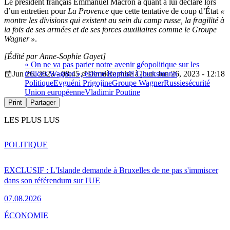
Le président français Emmanuel Macron a quant à lui déclaré lors
d’un entretien pour
La Provence
que cette tentative de coup d’État
«
montre les divisions qui existent au sein du camp russe, la fragilité à
la fois de ses armées et de ses forces auxiliaires comme le Groupe
Wagner »
.
[Édité par Anne-Sophie Gayet]
« On ne va pas parier notre avenir géopolitique sur les
Jun 26, 2023 - 08:45
milices Wagner », estime Raphaël Glucksmann
Dernière mise à jour: Jun 26, 2023 - 12:18
Politique
Evguéni Prigojine
Groupe Wagner
Russie
sécurité
Union européenne
Vladimir Poutine
Print
Partager
LES PLUS LUS
POLITIQUE
EXCLUSIF : L'Islande demande à Bruxelles de ne pas s'immiscer
dans son référendum sur l'UE
07.08.2026
ÉCONOMIE