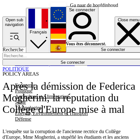
Ga naar de hoofdinhoud
Se connecter
Open sub
Close menu
English
navigation
Français
Deutsch
Vous êtes déconnecté.
Recherche
Se connecter
Español
Lumières éteintes
Se connecter
Rapporteur
Politique
Économie
Newsletters
Evénements
Em
POLITIQUE
POLICY AREAS
Après la démission de Federica
Economie
Politique
Mogherini, la réputation du
Agriculture et Alimentation
Santé
Collège d'Europe mise à mal
Technologies
Energie, Environnement et Transport
Défense
L'enquête sur la corruption de l'ancienne rectrice du Collège
d'Europe, Mme Mogherini, a stupéfié les étudiants et les anciens