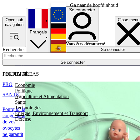
Ga naar de hoofdinhoud
Se connecter
Open sub
Close menu
English
navigation
Français
Deutsch
Vous êtes déconnecté.
Recherche
Se connecter
Español
Lumières éteintes
Se connecter
Rapporteur
Politique
Économie
Newsletters
Evénements
Em
POLICY AREAS
FERTILITÉ
PRO
Economie
Politique
SANTÉ
Agriculture et Alimentation
Santé
Technologies
Pourquoi la
Energie, Environnement et Transport
congélation
Défense
de vos
ovocytes
ne garantit