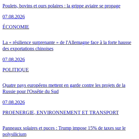
Poulets, bovins et ours polaires : la grippe aviaire se propage
07.08.2026
ÉCONOMIE
La « résilience surprenante » de l'Allemagne face à la forte hausse
des exportations chinoises
07.08.2026
POLITIQUE
Quatre pays européens mettent en garde contre les projets de la
Russie pour l'Ossétie du Sud
07.08.2026
PRO
ENERGIE, ENVIRONNEMENT ET TRANSPORT
Panneaux solaires et puces : Trump impose 15% de taxes sur le
polysilicium