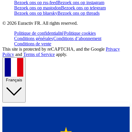
Bezoek ons op rss-feed
Bezoek ons op instagram
Bezoek ons op mastodon
Bezoek ons op telegram
Bezoek ons op bluesky
Bezoek ons op threads
©
2026
Euractiv FR. All rights reserved.
Politique de confidentialité
Politique cookies
Conditions générales
Conditions d’abonnement
Conditions de vente
This site is protected by reCAPTCHA, and the Google
Privacy
Policy
and
Terms of Service
apply.
Français