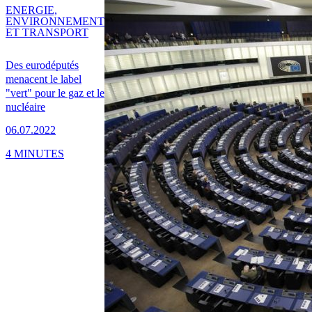
ENERGIE,
ENVIRONNEMENT
ET TRANSPORT
Des eurodéputés
menacent le label
"vert" pour le gaz et le
nucléaire
06.07.2022
4 MINUTES