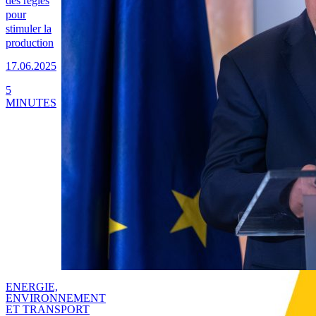
des règles
pour
stimuler la
production
17.06.2025
5
MINUTES
ENERGIE,
ENVIRONNEMENT
ET TRANSPORT