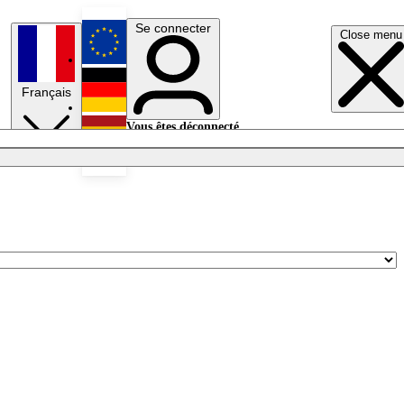
Se connecter
Close menu
English
Français
Deutsch
Vous êtes déconnecté.
Se connecter
Español
Lumières éteintes