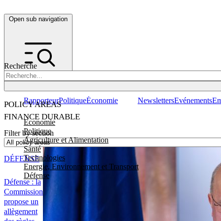
Open sub navigation
Recherche
Rapporteur
Politique
Économie
Newsletters
Evénements
Em
POLICY AREAS
FINANCE DURABLE
Economie
Politique
Filter by section
Agriculture et Alimentation
Santé
Technologies
DÉFENSE
Energie, Environnement et Transport
Défense
Défense : la
Commission
propose un
allègement