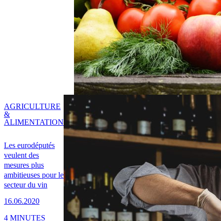
AGRICULTURE
&
ALIMENTATION
Les eurodéputés
veulent des
mesures plus
ambitieuses pour le
secteur du vin
16.06.2020
4 MINUTES