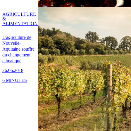
AGRICULTURE
&
ALIMENTATION
L'agriculture de
Nouvelle-
Aquitaine souffre
du changement
climatique
26.06.2018
6 MINUTES