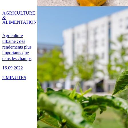
AGRICULTURE
&
ALIMENTATION
Agriculture
urbaine : des
rendements plus
importants que
dans les champs
16.09.2022
5 MINUTES