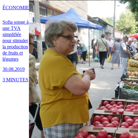
ÉCONOMIE
Sofia songe à
une TVA
simplifiée
pour stimuler
la production
de fruits et
légumes
30.08.2019
3 MINUTES