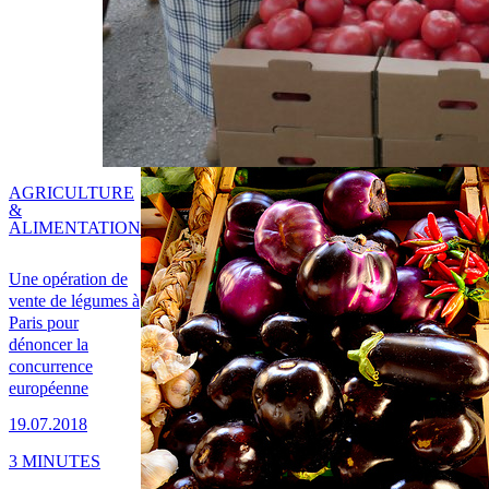
AGRICULTURE
&
ALIMENTATION
Une opération de
vente de légumes à
Paris pour
dénoncer la
concurrence
européenne
19.07.2018
3 MINUTES