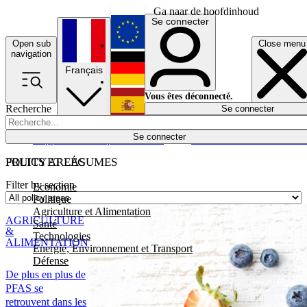
Ga naar de hoofdinhoud
Se connecter
Open sub
Close menu
English
navigation
Français
Deutsch
Vous êtes déconnecté.
Recherche
Se connecter
Español
Lumières éteintes
Se connecter
Rapporteur
Politique
Économie
Newsletters
Evénements
Em
POLICY AREAS
FRUITS ET LÉGUMES
Filter by section
Economie
Politique
Agriculture et Alimentation
AGRICULTURE
Santé
&
Technologies
ALIMENTATION
Energie, Environnement et Transport
Défense
De plus en plus de
PFAS se
retrouvent dans les