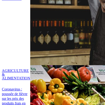
AGRICULTURE
&
ALIMENTATION
Coronavirus :
poussée de fièvre
sur les prix des
produits frais en