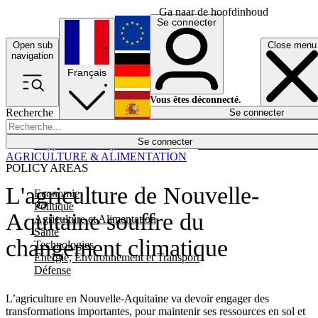
Ga naar de hoofdinhoud
Se connecter
Open sub
Close menu
English
navigation
Français
Deutsch
Vous êtes déconnecté.
Recherche
Se connecter
Español
Lumières éteintes
Se connecter
Rapporteur
Politique
Économie
Newsletters
Evénements
Em
AGRICULTURE & ALIMENTATION
POLICY AREAS
L'agriculture de Nouvelle-
Economie
Politique
Aquitaine souffre du
Agriculture et Alimentation
Santé
changement climatique
Technologies
Energie, Environnement et Transport
Défense
L’agriculture en Nouvelle-Aquitaine va devoir engager des
transformations importantes, pour maintenir ses ressources en sol et