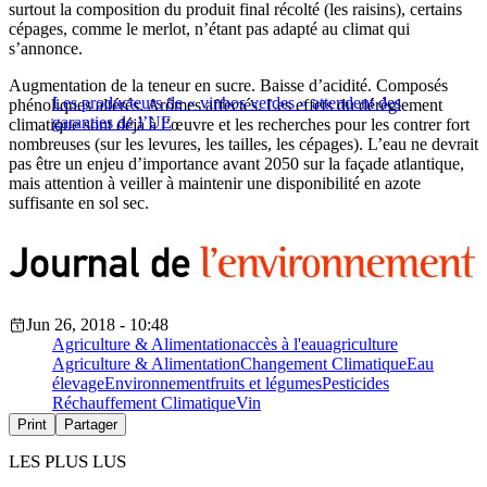
surtout la composition du produit final récolté (les raisins), certains
cépages, comme le merlot, n’étant pas adapté au climat qui
s’annonce.
Augmentation de la teneur en sucre. Baisse d’acidité. Composés
Les producteurs de « vinhos verdes » attendent des
phénoliques altérés. Arômes affectés. Les effets du dérèglement
garanties de l’UE
climatique sont déjà à l’œuvre et les recherches pour les contrer fort
nombreuses (sur les levures, les tailles, les cépages). L’eau ne devrait
pas être un enjeu d’importance avant 2050 sur la façade atlantique,
mais attention à veiller à maintenir une disponibilité en azote
suffisante en sol sec.
Jun 26, 2018 - 10:48
Agriculture & Alimentation
accès à l'eau
agriculture
Agriculture & Alimentation
Changement Climatique
Eau
élevage
Environnement
fruits et légumes
Pesticides
Réchauffement Climatique
Vin
Print
Partager
LES PLUS LUS