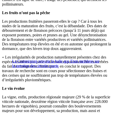
pollinisateurs.
Les fruits n’ont pas la pêche
Les productions fruitières passeront-elles le cap ? Car à tous les
stades de la maturation des fruits, c’est la débandade. Des dates de
débourrement et de floraison précoces (jusqu’à 11 jours déjà) qui
exposent pommes, poires et prunes au gel. Une désynchronisation
de la floraison entre variétés productives et variétés pollinisatrices.
Des températures trop élevées en été et en automne qui prolongent la
dormance, que des hivers trop doux aggraveraient.
« Les irrégularités de production naturellement présentes chez des
La Commission renvoie la balle aux Etats membres sur
espèces fruitières (on parle d’alternance) pourraient être exacerbées
la question des circuits courts
du fait du changement climatique »
,
en conclut le rapport. Des
travaux de recherche sont en cours pour sélectionner des fraises et
des cerises qui ne souffriraient pas trop de températures élevées ou
d’irrégularités pluviométriques.
Le vin évolue
La vigne, enfin, production régionale majeure (29 % de la superficie
viticole nationale, deuxième région viticole française avec 228.000
hectares de vignobles), pourrait connaître des bouleversements
majeurs pour son développement, sa production, mais aussi et