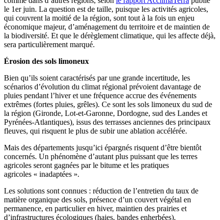
comme dans d’autres régions, selon
le rapport AcclimaTerra
publié
le 1er juin. La question est de taille, puisque les activités agricoles,
qui couvrent la moitié de la région, sont tout à la fois un enjeu
économique majeur, d’aménagement du territoire et de maintien de
la biodiversité. Et que le dérèglement climatique, qui les affecte déjà,
sera particulièrement marqué.
Érosion des sols limoneux
Bien qu’ils soient caractérisés par une grande incertitude, les
scénarios d’évolution du climat régional prévoient davantage de
pluies pendant l’hiver et une fréquence accrue des événements
extrêmes (fortes pluies, grêles). Ce sont les sols limoneux du sud de
la région (Gironde, Lot-et-Garonne, Dordogne, sud des Landes et
Pyrénées-Atlantiques), issus des terrasses anciennes des principaux
fleuves, qui risquent le plus de subir une ablation accélérée.
Mais des départements jusqu’ici épargnés risquent d’être bientôt
concernés. Un phénomène d’autant plus puissant que les terres
agricoles seront gagnées par le bitume et les pratiques
agricoles « inadaptées »
.
Les solutions sont connues : réduction de l’entretien du taux de
matière organique des sols, présence d’un couvert végétal en
permanence, en particulier en hiver, maintien des prairies et
d’infrastructures écologiques (haies, bandes enherbées).