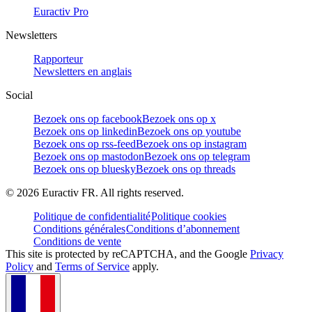
Euractiv Pro
Newsletters
Rapporteur
Newsletters en anglais
Social
Bezoek ons op facebook
Bezoek ons op x
Bezoek ons op linkedin
Bezoek ons op youtube
Bezoek ons op rss-feed
Bezoek ons op instagram
Bezoek ons op mastodon
Bezoek ons op telegram
Bezoek ons op bluesky
Bezoek ons op threads
©
2026
Euractiv FR. All rights reserved.
Politique de confidentialité
Politique cookies
Conditions générales
Conditions d’abonnement
Conditions de vente
This site is protected by reCAPTCHA, and the Google
Privacy
Policy
and
Terms of Service
apply.