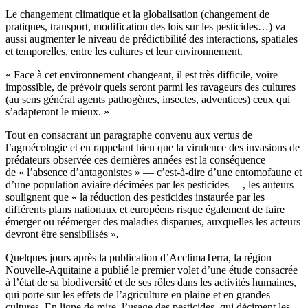
Le changement climatique et la globalisation (changement de
pratiques, transport, modification des lois sur les pesticides…) va
aussi augmenter le niveau de prédictibilité des interactions, spatiales
et temporelles, entre les cultures et leur environnement.
« Face à cet environnement changeant, il est très difficile, voire
impossible, de prévoir quels seront parmi les ravageurs des cultures
(au sens général agents pathogènes, insectes, adventices) ceux qui
s’adapteront le mieux. »
Tout en consacrant un paragraphe convenu aux vertus de
l’agroécologie et en rappelant bien que la virulence des invasions de
prédateurs observée ces dernières années est la conséquence
de « l’absence d’antagonistes »
— c’est-à-dire d’une entomofaune et
d’une population aviaire décimées par les pesticides —, les auteurs
soulignent que « la réduction des pesticides instaurée par les
différents plans nationaux et européens risque également de faire
émerger ou réémerger des maladies disparues, auxquelles les acteurs
devront être sensibilisés »
.
Quelques jours après la publication d’AcclimaTerra, la région
Nouvelle-Aquitaine a publié le premier volet d’une étude consacrée
à l’état de sa biodiversité et de ses rôles dans les activités humaines,
qui porte sur les effets de l’agriculture en plaine et en grandes
cultures. En ligne de mire, l’usage des pesticides, qui déciment les