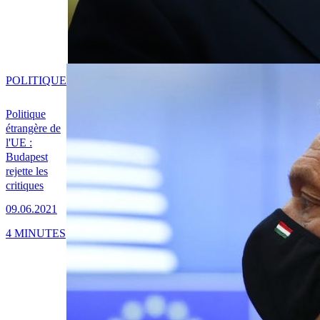
POLITIQUE
Politique
étrangère de
l'UE :
Budapest
rejette les
critiques
09.06.2021
4 MINUTES