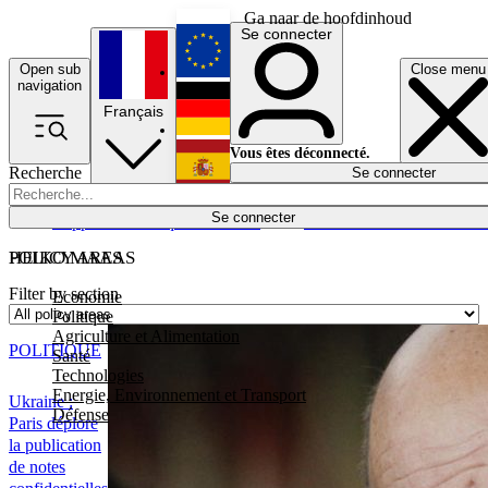
Ga naar de hoofdinhoud
Se connecter
Open sub
Close menu
English
navigation
Français
Deutsch
Vous êtes déconnecté.
Recherche
Se connecter
Español
Lumières éteintes
Se connecter
Rapporteur
Politique
Économie
Newsletters
Evénements
Em
POLICY AREAS
HEIKO MAAS
Filter by section
Economie
Politique
Agriculture et Alimentation
POLITIQUE
Santé
Technologies
Energie, Environnement et Transport
Ukraine :
Défense
Paris déplore
la publication
de notes