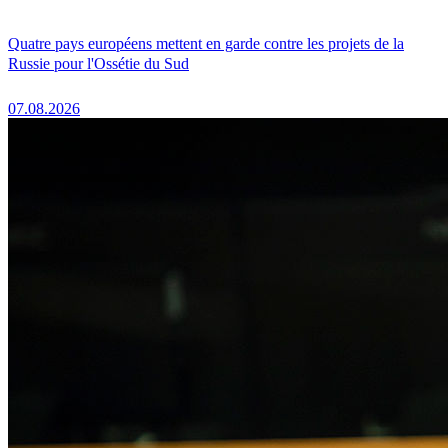
Quatre pays européens mettent en garde contre les projets de la
Russie pour l'Ossétie du Sud
07.08.2026