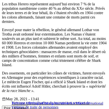
Les tribus Herero représentent aujourd’hui environ 7 % de la
population namibienne contre 40 % au début du XXe siècle. Privés
de leurs terres et de leur bétail, ils s’étaient révoltés en 1904 contre
les colons allemands, faisant une centaine de morts parmi ces
derniers.
Envoyé pour mater la rébellion, le général allemand Lothar von
Trotha avait ordonné leur extermination. Les Namas s’étaient
soulevés un an plus tard et subirent le même sort. Au total, au moins
60 000 Hereros et environ 10 000 Namas perdirent la vie entre 1904
et 1908. Les forces coloniales allemandes avaient employé des
techniques génocidaires : massacres de masse, exil dans le désert où
des milliers d’hommes, femmes et enfants sont morts de soif, et
camps de concentration comme celui tristement célèbre de Shark
Island.
Des ossements, en particulier les crânes de victimes, furent envoyés
en Allemagne pour des expériences scientifiques à caractère racial.
Le médecin Eugen Fischer, qui a officié à Shark Island et dont les
écrits ont influencé Adolf Hitler, cherchait à prouver la
« supériorité
de la race blanche ».
May 28, 2021 - 13:41
Vers une criminalisation du recours aux services de
Politique
Allemagne
Chine
génocide
Heiko Maas
International
victimes de traite de personnes
Print
Partager