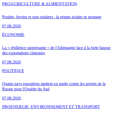
PRO
AGRICULTURE & ALIMENTATION
Poulets, bovins et ours polaires : la grippe aviaire se propage
07.08.2026
ÉCONOMIE
La « résilience surprenante » de l'Allemagne face à la forte hausse
des exportations chinoises
07.08.2026
POLITIQUE
Quatre pays européens mettent en garde contre les projets de la
Russie pour l'Ossétie du Sud
07.08.2026
PRO
ENERGIE, ENVIRONNEMENT ET TRANSPORT