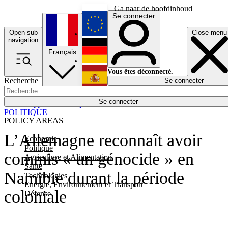
Ga naar de hoofdinhoud
Se connecter
Open sub
Close menu
English
navigation
Français
Deutsch
Vous êtes déconnecté.
Recherche
Se connecter
Español
Lumières éteintes
Se connecter
Rapporteur
Politique
Économie
Newsletters
Evénements
Em
POLITIQUE
POLICY AREAS
L’Allemagne reconnaît avoir
Economie
Politique
commis « un génocide » en
Agriculture et Alimentation
Santé
Namibie durant la période
Technologies
Energie, Environnement et Transport
coloniale
Défense