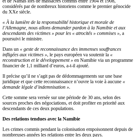
et de Namas lors de massacres commis entre 1904 et 1908,
considérés par de nombreux historiens comme le premier génocide
du XXe siècle.
« À la lumière de la responsabilité historique et morale de
l’Allemagne, nous allons demander pardon à la Namibie et aux
descendants des victimes » pour les « atrocités » commises »
, a
poursuivi le ministre.
Dans un
« geste de reconnaissance des immenses souffrances
infligées aux victimes »
, le pays européen va soutenir la
«
reconstruction et le développement »
en Namibie via un programme
financier de 1,1 milliard d’euros, a-t-il ajouté.
Il précise qu’il ne s’agit pas de dédommagements sur une base
juridique et que cette reconnaissance n’ouvre la voie à aucune
«
demande légale d’indemnisation ».
Cette somme sera versée sur une période de 30 ans, selon des
sources proches des négociations, et doit profiter en priorité aux
descendants de ces deux populations.
Des relations tendues avec la Namibie
Les crimes commis pendant la colonisation empoisonnent depuis de
nombreuses années les relations entre les deux pays.