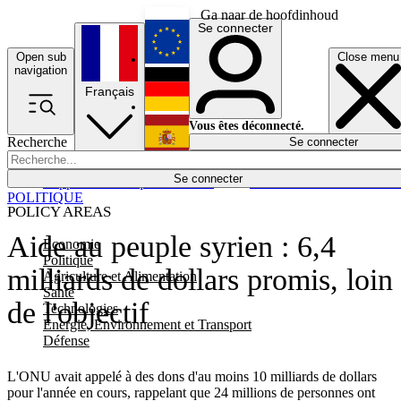
Ga naar de hoofdinhoud
Se connecter
Open sub
Close menu
English
navigation
Français
Deutsch
Vous êtes déconnecté.
Recherche
Se connecter
Español
Lumières éteintes
Se connecter
Rapporteur
Politique
Économie
Newsletters
Evénements
Em
POLITIQUE
POLICY AREAS
Aide au peuple syrien : 6,4
Economie
Politique
milliards de dollars promis, loin
Agriculture et Alimentation
Santé
de l'objectif
Technologies
Energie, Environnement et Transport
Défense
L'ONU avait appelé à des dons d'au moins 10 milliards de dollars
pour l'année en cours, rappelant que 24 millions de personnes ont