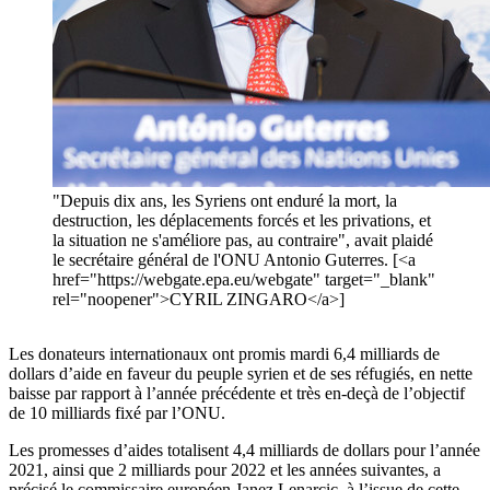
"Depuis dix ans, les Syriens ont enduré la mort, la
destruction, les déplacements forcés et les privations, et
la situation ne s'améliore pas, au contraire", avait plaidé
le secrétaire général de l'ONU Antonio Guterres. [<a
href="https://webgate.epa.eu/webgate" target="_blank"
rel="noopener">CYRIL ZINGARO</a>]
Les donateurs internationaux ont promis mardi 6,4 milliards de
dollars d’aide en faveur du peuple syrien et de ses réfugiés, en nette
baisse par rapport à l’année précédente et très en-deçà de l’objectif
de 10 milliards fixé par l’ONU.
Les promesses d’aides totalisent 4,4 milliards de dollars pour l’année
2021, ainsi que 2 milliards pour 2022 et les années suivantes, a
précisé le commissaire européen Janez Lenarcic, à l’issue de cette