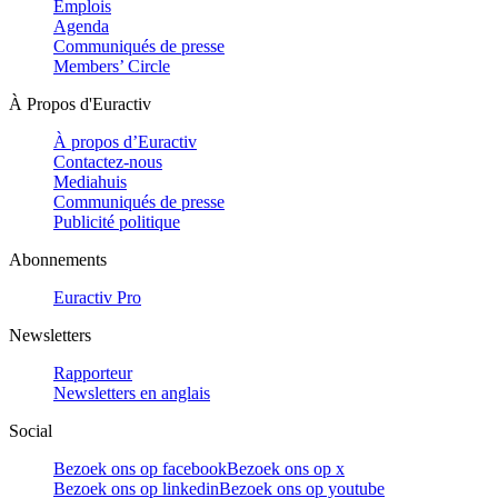
Emplois
Agenda
Communiqués de presse
Members’ Circle
À Propos d'Euractiv
À propos d’Euractiv
Contactez-nous
Mediahuis
Communiqués de presse
Publicité politique
Abonnements
Euractiv Pro
Newsletters
Rapporteur
Newsletters en anglais
Social
Bezoek ons op facebook
Bezoek ons op x
Bezoek ons op linkedin
Bezoek ons op youtube