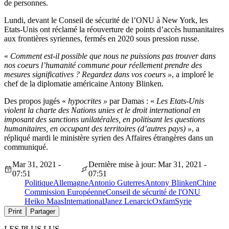
de personnes.
Lundi, devant le Conseil de sécurité de l’ONU à New York, les
Etats-Unis ont réclamé la réouverture de points d’accès humanitaires
aux frontières syriennes, fermés en 2020 sous pression russe.
«
Comment est-il possible que nous ne puissions pas trouver dans
nos coeurs l’humanité commune pour réellement prendre des
mesures significatives ? Regardez dans vos coeurs »
, a imploré le
chef de la diplomatie américaine Antony Blinken.
Des propos jugés «
hypocrites »
par Damas : «
Les Etats-Unis
violent la charte des Nations unies et le droit international en
imposant des sanctions unilatérales, en politisant les questions
humanitaires, en occupant des territoires (d’autres pays) »
, a
répliqué mardi le ministère syrien des Affaires étrangères dans un
communiqué.
Mar 31, 2021 -
Dernière mise à jour: Mar 31, 2021 -
07:51
07:51
Politique
Allemagne
Antonio Guterres
Antony Blinken
Chine
Commission Européenne
Conseil de sécurité de l'ONU
Heiko Maas
International
Janez Lenarcic
Oxfam
Syrie
Print
Partager
LES PLUS LUS