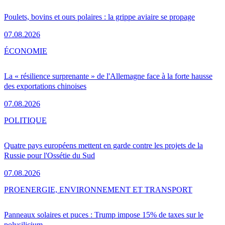
Poulets, bovins et ours polaires : la grippe aviaire se propage
07.08.2026
ÉCONOMIE
La « résilience surprenante » de l'Allemagne face à la forte hausse
des exportations chinoises
07.08.2026
POLITIQUE
Quatre pays européens mettent en garde contre les projets de la
Russie pour l'Ossétie du Sud
07.08.2026
PRO
ENERGIE, ENVIRONNEMENT ET TRANSPORT
Panneaux solaires et puces : Trump impose 15% de taxes sur le
polysilicium