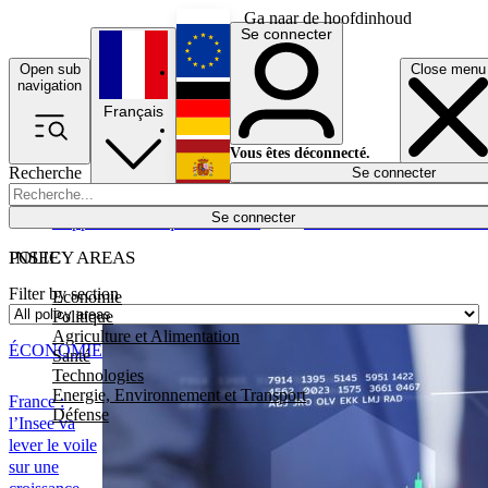
Ga naar de hoofdinhoud
Se connecter
Open sub
Close menu
English
navigation
Français
Deutsch
Vous êtes déconnecté.
Recherche
Se connecter
Español
Lumières éteintes
Se connecter
Rapporteur
Politique
Économie
Newsletters
Evénements
Em
POLICY AREAS
INSEE
Filter by section
Economie
Politique
Agriculture et Alimentation
ÉCONOMIE
Santé
Technologies
Energie, Environnement et Transport
France :
Défense
l’Insee va
lever le voile
sur une