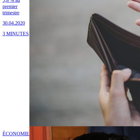
5,8 % au
premier
trimestre
30.04.2020
3 MINUTES
ÉCONOMIE