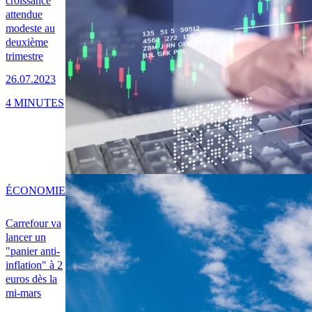
croissance
attendue
modeste au
deuxième
trimestre
26.07.2023
4 MINUTES
ÉCONOMIE
Carrefour va
lancer un
"panier anti-
inflation" à 2
euros dès la
mi-mars