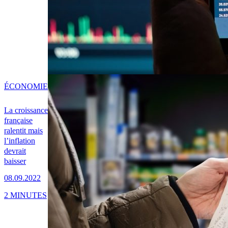
ÉCONOMIE
La croissance
française
ralentit mais
l’inflation
devrait
baisser
08.09.2022
2 MINUTES