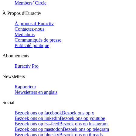
Members’ Circle
À Propos d'Euractiv
À propos d’Euractiv
Contactez-nous
Mediahuis
Communiqués de presse
Publicité politique
Abonnements
Euractiv Pro
Newsletters
Rapporteur
Newsletters en anglais
Social
Bezoek ons op facebook
Bezoek ons op x
Bezoek ons op linkedin
Bezoek ons op youtube
Bezoek ons op rss-feed
Bezoek ons op instagram
Bezoek ons op mastodon
Bezoek ons op telegram
Bezoek ons op bluesky
Bezoek ons op threads