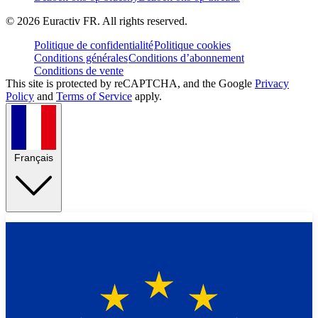
©
2026
Euractiv FR. All rights reserved.
Politique de confidentialité
Politique cookies
Conditions générales
Conditions d’abonnement
Conditions de vente
This site is protected by reCAPTCHA, and the Google
Privacy
Policy
and
Terms of Service
apply.
Français