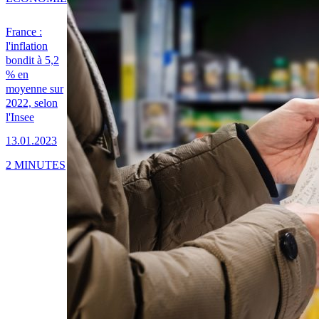
France :
l'inflation
bondit à 5,2
% en
moyenne sur
2022, selon
l'Insee
13.01.2023
2 MINUTES