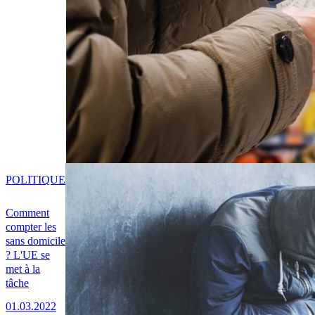
POLITIQUE
Comment
compter les
sans domicile
? L'UE se
met à la
tâche
01.03.2022