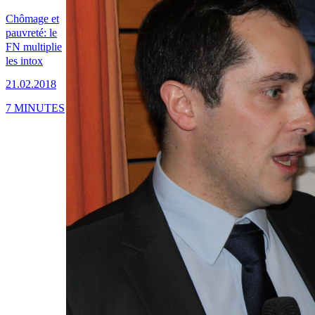
Chômage et
pauvreté: le
FN multiplie
les intox
21.02.2018
7 MINUTES