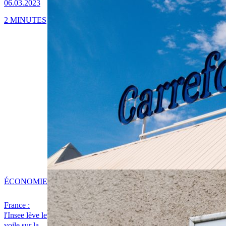
06.03.2023
2 MINUTES
ÉCONOMIE
France :
l'Insee lève le
voile sur la