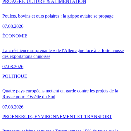
PRO
AGRICULTURE & ALIMENTATION
Poulets, bovins et ours polaires : la grippe aviaire se propage
07.08.2026
ÉCONOMIE
La « résilience surprenante » de l'Allemagne face à la forte hausse
des exportations chinoises
07.08.2026
POLITIQUE
Quatre pays européens mettent en garde contre les projets de la
Russie pour l'Ossétie du Sud
07.08.2026
PRO
ENERGIE, ENVIRONNEMENT ET TRANSPORT