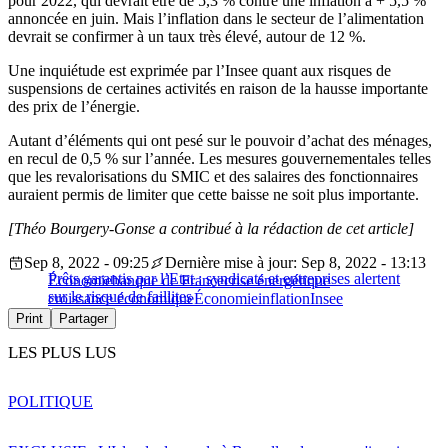
pour 2022, qui devrait être de 5,3 % contre une inflation à + 5,5 %
annoncée en juin. Mais l’inflation dans le secteur de l’alimentation
devrait se confirmer à un taux très élevé, autour de 12 %.
Une inquiétude est exprimée par l’Insee quant aux risques de
suspensions de certaines activités en raison de la hausse importante
des prix de l’énergie.
Autant d’éléments qui ont pesé sur le pouvoir d’achat des ménages,
en recul de 0,5 % sur l’année. Les mesures gouvernementales telles
que les revalorisations du SMIC et des salaires des fonctionnaires
auraient permis de limiter que cette baisse ne soit plus importante.
[Théo Bourgery-Gonse a contribué à la rédaction de cet article]
Sep 8, 2022 - 09:25
Dernière mise à jour: Sep 8, 2022 - 13:13
Prêts garantis par l’Etat : syndicats et entreprises alertent
Économie
banque de France
crise énergétique
sur le risque de faillites
croissance économique
Économie
inflation
Insee
Print
Partager
LES PLUS LUS
POLITIQUE