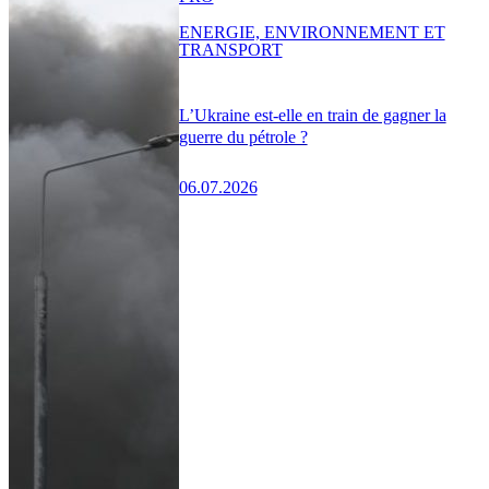
ENERGIE, ENVIRONNEMENT ET
TRANSPORT
L’Ukraine est-elle en train de gagner la
guerre du pétrole ?
06.07.2026