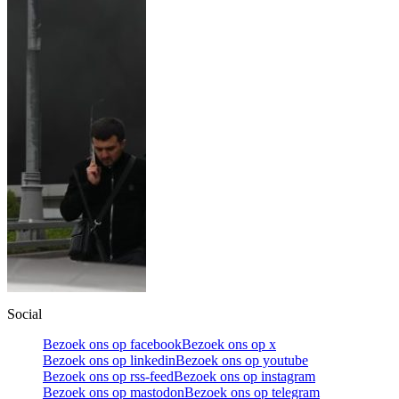
Social
Bezoek ons op facebook
Bezoek ons op x
Bezoek ons op linkedin
Bezoek ons op youtube
Bezoek ons op rss-feed
Bezoek ons op instagram
Bezoek ons op mastodon
Bezoek ons op telegram