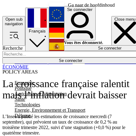
Ga naar de hoofdinhoud
Se connecter
Open sub
Close menu
English
navigation
Français
Deutsch
Vous êtes déconnecté.
Recherche
Se connecter
Español
Lumières éteintes
Se connecter
Rapporteur
Politique
Économie
Newsletters
Evénements
Em
ÉCONOMIE
POLICY AREAS
La croissance française ralentit
Economie
Politique
mais l’inflation devrait baisser
Agriculture et Alimentation
Santé
Technologies
Energie, Environnement et Transport
Défense
L’Insee a publié les
estimations de croissance
mercredi (7
septembre), qui prévoient un taux de croissance de 0,2 % au
troisième trimestre 2022, suivi d’une stagnation (+0,0 %) pour le
quatrième trimestre.