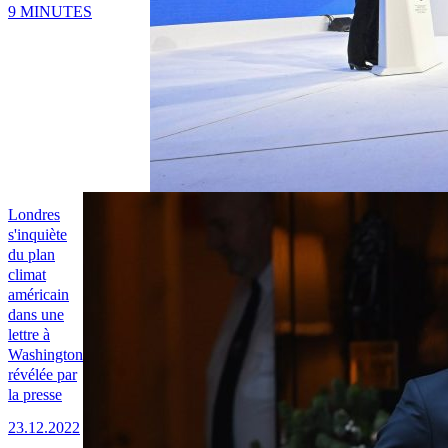
9 MINUTES
Londres
s'inquiète
du plan
climat
américain
dans une
lettre à
Washington
révélée par
la presse
23.12.2022