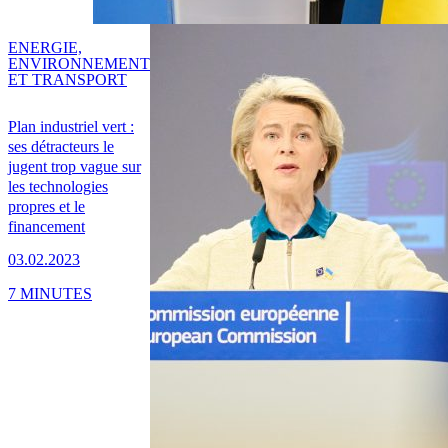
ENERGIE,
ENVIRONNEMENT
ET TRANSPORT
Plan industriel vert :
ses détracteurs le
jugent trop vague sur
les technologies
propres et le
financement
03.02.2023
7 MINUTES