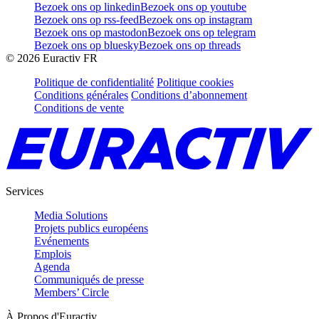
Bezoek ons op linkedin
Bezoek ons op youtube
Bezoek ons op rss-feed
Bezoek ons op instagram
Bezoek ons op mastodon
Bezoek ons op telegram
Bezoek ons op bluesky
Bezoek ons op threads
©
2026
Euractiv FR
Politique de confidentialité
Politique cookies
Conditions générales
Conditions d’abonnement
Conditions de vente
Services
Media Solutions
Projets publics européens
Evénements
Emplois
Agenda
Communiqués de presse
Members’ Circle
À Propos d'Euractiv