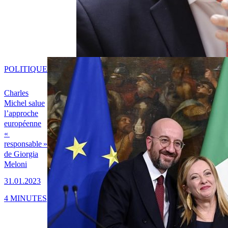
POLITIQUE
Charles
Michel salue
l’approche
européenne
«
responsable »
de Giorgia
Meloni
31.01.2023
4 MINUTES