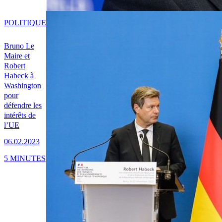
POLITIQUE
Bruno Le
Maire et
Robert
Habeck à
Washington
pour
défendre les
intérêts de
l’UE
06.02.2023
5 MINUTES