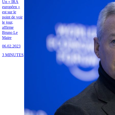
Un « IRA
européen »
est sur le
point de voir
le jour,
affirme
Bruno Le
Maire
06.02.2023
3 MINUTES