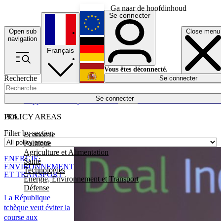
Ga naar de hoofdinhoud
Se connecter
Open sub
Close menu
English
navigation
Français
Deutsch
Vous êtes déconnecté.
Recherche
Se connecter
Español
Lumières éteintes
Se connecter
Rapporteur
Politique
Économie
Newsletters
Evénements
Em
POLICY AREAS
IRA
Filter by section
Economie
Politique
Agriculture et Alimentation
ENERGIE,
Santé
ENVIRONNEMENT
Technologies
ET TRANSPORT
Energie, Environnement et Transport
Défense
La République
tchèque veut éviter la
course aux