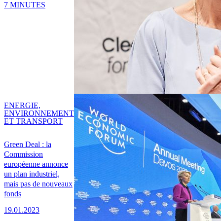
7 MINUTES
ENERGIE,
ENVIRONNEMENT
ET TRANSPORT
Green Deal : la
Commission
européenne annonce
un plan industriel,
mais pas de nouveaux
fonds
19.01.2023