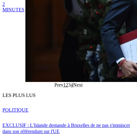
2
MINUTES
Prev
1
2
3
4
Next
LES PLUS LUS
POLITIQUE
EXCLUSIF : L'Islande demande à Bruxelles de ne pas s'immiscer
dans son référendum sur l'UE