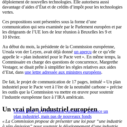
déploiement de nouvelles technologies. Elle autorisera aussi
davantage d’aides d’État et de crédits d’impôt pour les technologies
vertes.
Ces propositions sont présentées sous la forme d’une
communication qui sera examinée par le Parlement européen et par
les dirigeants de l’UE lors de leur réunion à Bruxelles les 9 et
10 février.
Au début du mois, la présidente de la Commission européenne,
Ursula von der Leyen, avait déjà donné
un aperçu
de ce qu’elle
appelle le « plan industriel pour le Pacte vert ». En même temps, la
Commissaire en charge des questions de concurrence, Margrethe
Vestager, se disait prête à simplifier les règles relatives aux aides
d’Etat, dans
une lettre adressée aux ministres européens
.
De fait, le projet de communication de 17 pages, intitulé « Un plan
industriel pour le Pacte vert à l’ère de la neutralité carbone » précise
les outils que la Commission va mettre en œuvre pour soutenir
l’industrie européenne face à l’IRA américain.
Un vrai plan industriel européen
Green Deal : la Commission européenne annonce un
plan industriel, mais pas de nouveaux fonds
« La Commission propose de présenter une loi pour “une industrie
à zéro émission” pour soutenir le développement d’une industrie