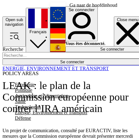
Ga naar de hoofdinhoud
Se connecter
Open sub
Close menu
English
navigation
Français
Deutsch
Vous êtes déconnecté.
Recherche
Se connecter
Español
Lumières éteintes
Se connecter
Rapporteur
Politique
Économie
Newsletters
Evénements
Em
ENERGIE, ENVIRONNEMENT ET TRANSPORT
POLICY AREAS
LEAK : le plan de la
Economie
Politique
Commission européenne pour
Agriculture et Alimentation
Santé
contrer l’IRA américain
Technologies
Energie, Environnement et Transport
Défense
Un projet de communication, consulté par EURACTIV, liste les
mesures que la Commission européenne devrait présenter mercredi