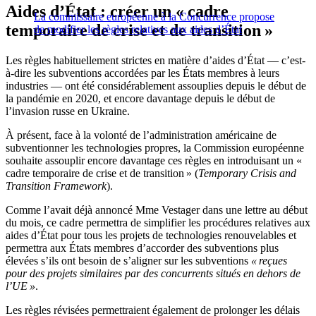
Aides d’État : créer un « cadre
La commissaire européenne à la Concurrence propose
temporaire de crise et de transition »
de modifier les règles relatives aux aides d’État
Les règles habituellement strictes en matière d’aides d’État — c’est-
à-dire les subventions accordées par les États membres à leurs
industries — ont été considérablement assouplies depuis le début de
la pandémie en 2020, et encore davantage depuis le début de
l’invasion russe en Ukraine.
À présent, face à la volonté de l’administration américaine de
subventionner les technologies propres, la Commission européenne
souhaite assouplir encore davantage ces règles en introduisant un «
cadre temporaire de crise et de transition » (
Temporary Crisis and
Transition Framework
).
Comme l’avait déjà annoncé Mme Vestager dans une lettre au début
du mois, ce cadre permettra de simplifier les procédures relatives aux
aides d’État pour tous les projets de technologies renouvelables et
permettra aux États membres d’accorder des subventions plus
élevées s’ils ont besoin de s’aligner sur les subventions
« reçues
pour des projets similaires par des concurrents situés en dehors de
l’UE »
.
Les règles révisées permettraient également de prolonger les délais