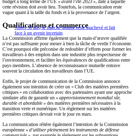
budget à long terme de l’UE
« avant l’été 2023 »
, date à laquelle
cette révision doit avoir lieu. Toutefois, la communication reste
vague quant à la taille du fonds et à la provenance de l’argent.
Qualifications et commerce
Après 30 ans, le marché unique reste inachevé et fait
face à un avenir incertain
La Commission affirme également que la main-d’œuvre qualifiée
n’est pas suffisante pour mener à bien la tâche de verdir l’économie.
C’est pourquoi elle préconise de redoubler d’efforts pour former les
travailleurs à des emplois dans une industrie plus respectueuse de
l’environnement, et faciliter les équivalences de qualifications entre
pays membres. L’absence de reconnaissance mutuelle entrave
souvent la circulation des travailleurs dans l’UE.
Enfin, le projet de communication de la Commission annonce
également son intention de créer un « Club des matières premières
critiques » en collaboration avec des partenaires ayant une approche
similaire afin de garantir un
« approvisionnement mondial sûr,
durable et abordable »
des matières premières nécessaires à la
transition verte et numérique. Un règlement sur les matières
premières critiques devrait voir le jour en mars.
La communication réitère également l’intention de la Commission
européenne
« d’utiliser pleinement les instruments de défense
commerciale »
, par exemple le règlement sur les subventions