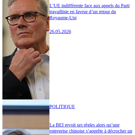
L’UE indifférente face aux appels du Parti
travailliste en faveur d’un retour du
Royaume-Uni
26.05.2026
POLITIQUE
La BEI revoit ses règles alors qu’une
entreprise chinoise s’apprête à décrocher un