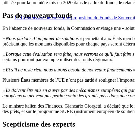
utilisée pour la première fois en 2020 dans le cadre du fonds de relan
Pas de nouveaux fonds
La Commission annonce une proposition de Fonds de Souverain
En l’absence de nouveaux fonds, la Commission envisage une « solutio
« Nous parlons d’un panier de solutions »
permettant aux États membre
précisant que les montants disponibles pour chaque pays seront déter
« Lorsque cette évaluation sera faite, nous verrons ce qu’il faut fair
certains pourront par exemple utiliser des fonds régionaux.
« Et s’il ne reste rien, nous aurons besoin de nouveaux financements 
Plusieurs États membres de l’UE n’ont pas tardé à souligner l’import
« Ils doivent être mis en œuvre par des mécanismes européens qui gara
européens ne peuvent pas perdre contre les grands pays dans une comp
Le ministre italien des Finances, Giancarlo Giorgetti, a déclaré que le
des prêts, et sur le programme SURE (instrument européen de soutien t
Scepticisme des experts