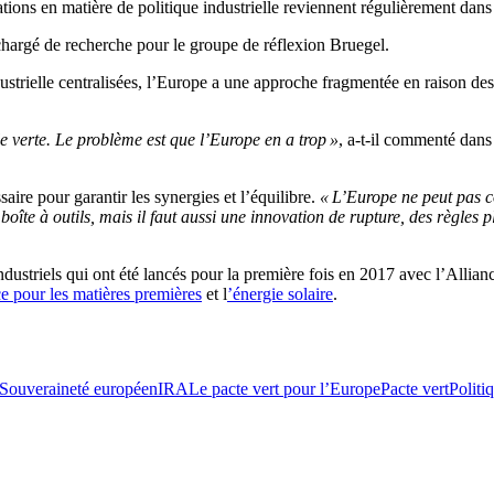
ations en matière de politique industrielle reviennent régulièrement dans
hargé de recherche pour le groupe de réflexion Bruegel.
ndustrielle centralisées, l’Europe a une approche fragmentée en raison d
le verte. Le problème est que l’Europe en a trop »
, a-t-il commenté da
ire pour garantir les synergies et l’équilibre.
« L’Europe ne peut pas c
îte à outils, mais il faut aussi une innovation de rupture, des règles p
industriels qui ont été lancés pour la première fois en 2017 avec l’Allia
e pour les matières premières
et l
’énergie solaire
.
Souveraineté européen
IRA
Le pacte vert pour l’Europe
Pacte vert
Politi