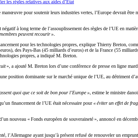
 les règles relatives aux aides d’État
anœuvre pour soutenir leurs industries vertes, l’Europe devrait être mi
négatif à long terme de l’assouplissement des règles de l’UE en matière
s membres peuvent recourir »
.
cement pour les technologies propres, explique Thierry Breton, commi
ros), des Pays-Bas (45 milliards d’euros) et de la France (55 milliards 
hnologies propres, a indiqué M. Breton.
cuit
», a ajouté M. Breton lors d’une conférence de presse en ligne mard
e une position dominante sur le marché unique de l’UE, au détriment d’au
ssent quoi que ce soit de bon pour l’Europe »
, estime le ministre dan
qu’un financement de l’UE était nécessaire pour
« éviter un effet de fr
 d’un nouveau « Fonds européen de souveraineté », annoncé en décembre 
menté, l’Allemagne ayant jusqu’à présent refusé de renouveler un emp