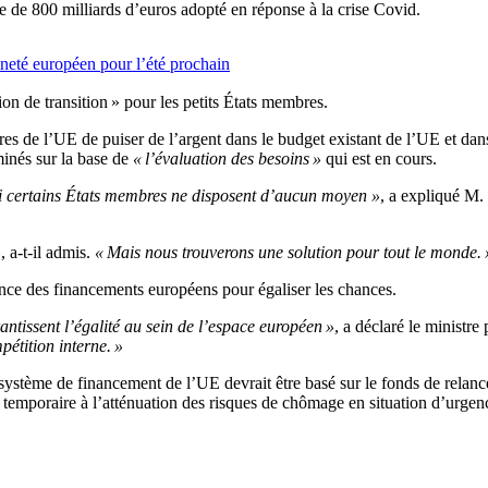
ce de 800 milliards d’euros adopté en réponse à la crise Covid.
eté européen pour l’été prochain
n de transition » pour les petits États membres.
s de l’UE de puiser de l’argent dans le budget existant de l’UE et dan
minés sur la base de
« l’évaluation des besoins »
qui est en cours.
e si certains États membres ne disposent d’aucun moyen »
, a expliqué M.
»
, a-t-il admis.
« Mais nous trouverons une solution pour tout le monde. 
ance des financements européens pour égaliser les chances.
ntissent l’égalité au sein de l’espace européen »
, a déclaré le ministr
étition interne. »
 système de financement de l’UE devrait être basé sur le fonds de relance
emporaire à l’atténuation des risques de chômage en situation d’urgence