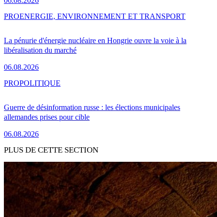
06.08.2026
PRO
ENERGIE, ENVIRONNEMENT ET TRANSPORT
La pénurie d'énergie nucléaire en Hongrie ouvre la voie à la
libéralisation du marché
06.08.2026
PRO
POLITIQUE
Guerre de désinformation russe : les élections municipales
allemandes prises pour cible
06.08.2026
PLUS DE CETTE SECTION