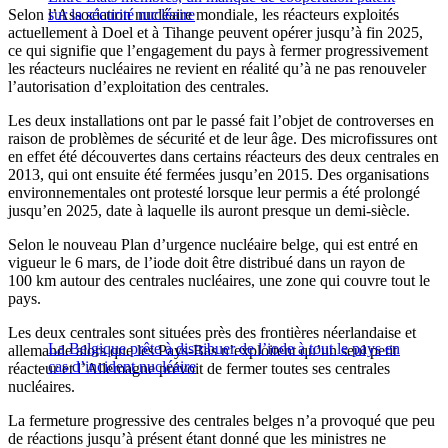
Selon l’Association nucléaire mondiale, les réacteurs exploités
sur la sécurité nucléaire
actuellement à Doel et à Tihange peuvent opérer jusqu’à fin 2025,
ce qui signifie que l’engagement du pays à fermer progressivement
les réacteurs nucléaires ne revient en réalité qu’à ne pas renouveler
l’autorisation d’exploitation des centrales.
Les deux installations ont par le passé fait l’objet de controverses en
raison de problèmes de sécurité et de leur âge. Des microfissures ont
en effet été découvertes dans certains réacteurs des deux centrales en
2013, qui ont ensuite été fermées jusqu’en 2015. Des organisations
environnementales ont protesté lorsque leur permis a été prolongé
jusqu’en 2025, date à laquelle ils auront presque un demi-siècle.
Selon le nouveau Plan d’urgence nucléaire belge, qui est entré en
vigueur le 6 mars, de l’iode doit être distribué dans un rayon de
100 km autour des centrales nucléaires, une zone qui couvre tout le
pays.
Les deux centrales sont situées près des frontières néerlandaise et
La Belgique prête à distribuer de l’iode à tout le pays en
allemande alors que les Pays-Bas n’exploitent qu’un seul petit
cas d’incident nucléaire
réacteur et l’Allemagne prévoit de fermer toutes ses centrales
nucléaires.
La fermeture progressive des centrales belges n’a provoqué que peu
de réactions jusqu’à présent étant donné que les ministres ne