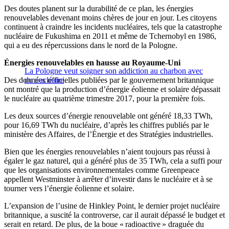
Des doutes planent sur la durabilité de ce plan, les énergies
renouvelables devenant moins chères de jour en jour. Les citoyens
continuent à craindre les incidents nucléaires, tels que la catastrophe
nucléaire de Fukushima en 2011 et même de Tchernobyl en 1986,
qui a eu des répercussions dans le nord de la Pologne.
Énergies renouvelables en hausse au Royaume-Uni
La Pologne veut soigner son addiction au charbon avec
Des données officielles publiées par le gouvernement britannique
du nucléaire
ont montré que la production d’énergie éolienne et solaire dépassait
le nucléaire au quatrième trimestre 2017, pour la première fois.
Les deux sources d’énergie renouvelable ont généré 18,33 TWh,
pour 16,69 TWh du nucléaire, d’après les chiffres publiés par le
ministère des Affaires, de l’Énergie et des Stratégies industrielles.
Bien que les énergies renouvelables n’aient toujours pas réussi à
égaler le gaz naturel, qui a généré plus de 35 TWh, cela a suffi pour
que les organisations environnementales comme Greenpeace
appellent Westminster à arrêter d’investir dans le nucléaire et à se
tourner vers l’énergie éolienne et solaire.
L’expansion de l’usine de Hinkley Point, le dernier projet nucléaire
britannique, a suscité la controverse, car il aurait dépassé le budget et
serait en retard. De plus, de la boue « radioactive » draguée du