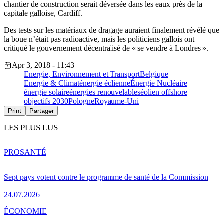
chantier de construction serait déversée dans les eaux près de la
capitale galloise, Cardiff.
Des tests sur les matériaux de dragage auraient finalement révélé que
la boue n’était pas radioactive, mais les politiciens gallois ont
critiqué le gouvernement décentralisé de « se vendre à Londres ».
Apr 3, 2018 - 11:43
Energie, Environnement et Transport
Belgique
Energie & Climat
énergie éolienne
Énergie Nucléaire
énergie solaire
énergies renouvelables
éolien offshore
objectifs 2030
Pologne
Royaume-Uni
Print
Partager
LES PLUS LUS
PRO
SANTÉ
Sept pays votent contre le programme de santé de la Commission
24.07.2026
ÉCONOMIE