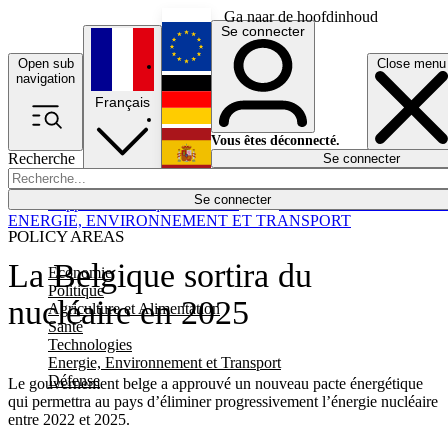
Ga naar de hoofdinhoud
Se connecter
Open sub
Close menu
English
navigation
Français
Deutsch
Vous êtes déconnecté.
Recherche
Se connecter
Español
Lumières éteintes
Se connecter
Rapporteur
Politique
Économie
Newsletters
Evénements
Em
ENERGIE, ENVIRONNEMENT ET TRANSPORT
POLICY AREAS
La Belgique sortira du
Economie
Politique
nucléaire en 2025
Agriculture et Alimentation
Santé
Technologies
Energie, Environnement et Transport
Défense
Le gouvernement belge a approuvé un nouveau pacte énergétique
qui permettra au pays d’éliminer progressivement l’énergie nucléaire
entre 2022 et 2025.