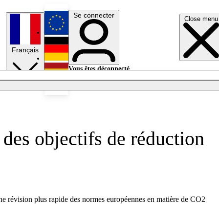
Se connecter
Close menu
English
Français
Deutsch
Vous êtes déconnecté.
Se connecter
Español
Lumières éteintes
 des objectifs de réduction
une révision plus rapide des normes européennes en matière de CO2