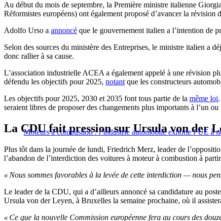
Au début du mois de septembre, la Première ministre italienne Giorgia
Réformistes européens) ont également proposé d’avancer la révision 
Adolfo Urso a
annoncé
que le gouvernement italien a l’intention de p
Selon des sources du ministère des Entreprises, le ministre italien a d
donc rallier à sa cause.
L’association industrielle ACEA a également appelé à une révision plus
défendu les objectifs pour 2025,
notant
que les constructeurs automobi
Les objectifs pour 2025, 2030 et 2035 font tous partie de la
même loi
seraient libres de proposer des changements plus importants à l’un ou l’
La CDU fait pression sur Ursula von der 
Moteurs à combustion : l’industrie automobile exhorte l’UE à ne
Plus tôt dans la journée de lundi, Friedrich Merz, leader de l’opposit
l’abandon de l’interdiction des voitures à moteur à combustion à parti
« Nous sommes favorables à la levée de cette interdiction — nous penso
Le leader de la CDU, qui a d’ailleurs annoncé sa candidature au poste 
Ursula von der Leyen, à Bruxelles la semaine prochaine, où il assiste
« Ce que la nouvelle Commission européenne fera au cours des douze