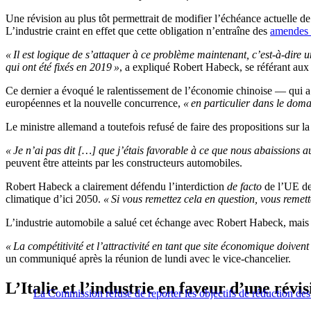
Une révision au plus tôt permettrait de modifier l’échéance actuelle 
L’industrie craint en effet que cette obligation n’entraîne des
amendes d
« Il est logique de s’attaquer à ce problème maintenant, c’est-à-dire u
qui ont été fixés en 2019 »
, a expliqué Robert Habeck, se référant aux
Ce dernier a évoqué le ralentissement de l’économie chinoise — qui a
européennes et la nouvelle concurrence,
« en particulier dans le domai
Le ministre allemand a toutefois refusé de faire des propositions sur la
« Je n’ai pas dit […] que j’étais favorable à ce que nous abaissions 
peuvent être atteints par les constructeurs automobiles.
Robert Habeck a clairement défendu l’interdiction
de facto
de l’UE des
climatique d’ici 2050.
« Si vous remettez cela en question, vous remet
L’industrie automobile a salué cet échange avec Robert Habeck, mais 
« La compétitivité et l’attractivité en tant que site économique doiven
un communiqué après la réunion de lundi avec le vice-chancelier.
L’Italie et l’industrie en faveur d’une révis
La Commission refuse de reporter les objectifs de réduction de