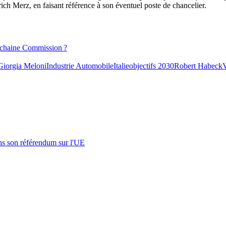
ich Merz, en faisant référence à son éventuel poste de chancelier.
rochaine Commission ?
Giorgia Meloni
Industrie Automobile
Italie
objectifs 2030
Robert Habeck
V
s son référendum sur l'UE