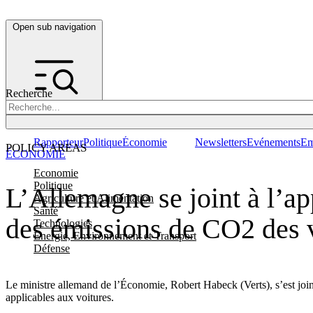
Open sub navigation
Recherche
Rapporteur
Politique
Économie
Newsletters
Evénements
Em
POLICY AREAS
ÉCONOMIE
Economie
Politique
L’Allemagne se joint à l’ap
Agriculture et Alimentation
Santé
des émissions de CO2 des 
Technologies
Energie, Environnement et Transport
Défense
Le ministre allemand de l’Économie, Robert Habeck (Verts), s’est jo
applicables aux voitures.