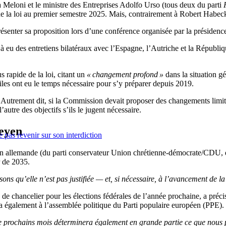
 Meloni et le ministre des Entreprises Adolfo Urso (tous deux du parti
de la loi au premier semestre 2025. Mais, contrairement à Robert Habe
résenter sa proposition lors d’une conférence organisée par la préside
éjà eu des entretiens bilatéraux avec l’Espagne, l’Autriche et la Républi
 rapide de la loi, citant un
« changement profond »
dans la situation g
les ont eu le temps nécessaire pour s’y préparer depuis 2019.
. Autrement dit, si la Commission devait proposer des changements limité
autre des objectifs s’ils le jugent nécessaire.
Leyen
 pas revenir sur son interdiction
ion allemande (du parti conservateur Union chrétienne-démocrate/CDU, du 
r de 2035.
ns qu’elle n’est pas justifiée — et, si nécessaire, à l’avancement de la
de chancelier pour les élections fédérales de l’année prochaine, a précis
ra également à l’assemblée politique du Parti populaire européen (PPE).
 prochains mois déterminera également en grande partie ce que nous p