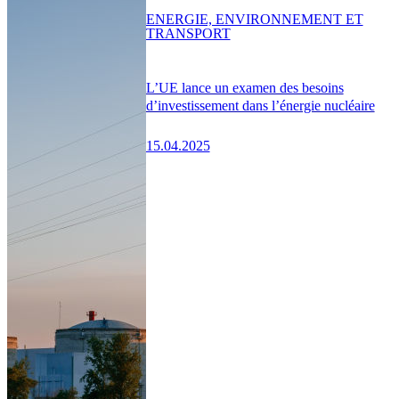
ENERGIE, ENVIRONNEMENT ET
TRANSPORT
L’UE lance un examen des besoins
d’investissement dans l’énergie nucléaire
15.04.2025