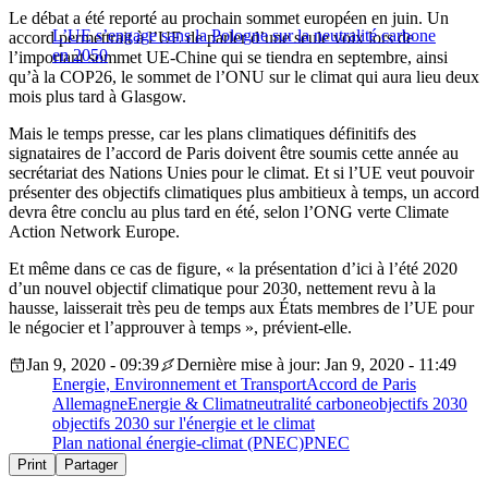
Le débat a été reporté au prochain sommet européen en juin. Un
L’UE s’engage sans la Pologne sur la neutralité carbone
accord permettrait à l’UE de parler d’une seule voix lors de
en 2050
l’important sommet UE-Chine qui se tiendra en septembre, ainsi
qu’à la COP26, le sommet de l’ONU sur le climat qui aura lieu deux
mois plus tard à Glasgow.
Mais le temps presse, car les plans climatiques définitifs des
signataires de l’accord de Paris doivent être soumis cette année au
secrétariat des Nations Unies pour le climat. Et si l’UE veut pouvoir
présenter des objectifs climatiques plus ambitieux à temps, un accord
devra être conclu au plus tard en été, selon l’ONG verte Climate
Action Network Europe.
Et même dans ce cas de figure, « la présentation d’ici à l’été 2020
d’un nouvel objectif climatique pour 2030, nettement revu à la
hausse, laisserait très peu de temps aux États membres de l’UE pour
le négocier et l’approuver à temps », prévient-elle.
Jan 9, 2020 - 09:39
Dernière mise à jour: Jan 9, 2020 - 11:49
Energie, Environnement et Transport
Accord de Paris
Allemagne
Energie & Climat
neutralité carbone
objectifs 2030
objectifs 2030 sur l'énergie et le climat
Plan national énergie-climat (PNEC)
PNEC
Print
Partager