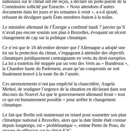
nationaux sur le climat ont été reçus, a déclaré un porte-parole de la
Commission sollicité par Euractiv. « Nous attendons d’autres
documents dans les jours et les semaines à venir », a-t-il ajouté,
refusant de divulguer quels États membres étaient à la traîne.
Le ministère allemand de l’Énergie a confirmé lundi 7 janvier qu’il
n’avait pas encore soumis son plan à Bruxelles, évoquant un récent
changement de cap sur la politique climatique.
Ce n’est que le 18 décembre dernier que l’Allemagne a adopté une
loi sur la protection du climat, s’engageant à atteindre des objectifs
climatiques juridiquement contraignants en vertu du droit européen.
La loi a toutefois été stoppée par un veto des Verts au « Bundesrat »,
la Chambre haute du Parlement, avant qu’un compromis ne soit
finalement trouvé à la toute fin de l’année.
Ces atermoiements n’ont pas empêché la chancelière, Angela
Merkel, de souligner l’urgence de la situation en déclarant dans son
discours du Nouvel An que le gouvernement allemand ferait « tout
ce qui est humainement possible » pour arrêter le changement
climatique.
Le fait que Berlin soit maintenant en retard pour soumettre son plan
climatique national à Bruxelles, alors que la date limite était connue
depuis longtemps, est « problématique », estime Pieter de Pous, du
groupe de réflexion sur le climat E3G.