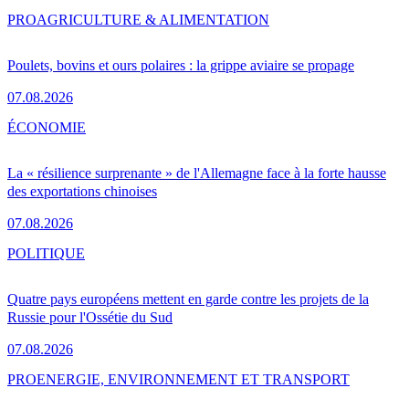
PRO
AGRICULTURE & ALIMENTATION
Poulets, bovins et ours polaires : la grippe aviaire se propage
07.08.2026
ÉCONOMIE
La « résilience surprenante » de l'Allemagne face à la forte hausse
des exportations chinoises
07.08.2026
POLITIQUE
Quatre pays européens mettent en garde contre les projets de la
Russie pour l'Ossétie du Sud
07.08.2026
PRO
ENERGIE, ENVIRONNEMENT ET TRANSPORT