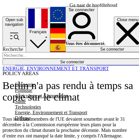
Ga naar de hoofdinhoud
Se connecter
Open sub
Close menu
English
navigation
Français
Deutsch
Vous êtes déconnecté.
Recherche
Se connecter
Español
Lumières éteintes
Se connecter
Rapporteur
Politique
Économie
Newsletters
Evénements
Em
ENERGIE, ENVIRONNEMENT ET TRANSPORT
POLICY AREAS
Berlin n'a pas rendu à temps sa
Economie
Politique
copie sur le climat
Agriculture et Alimentation
Santé
Technologies
Energie, Environnement et Transport
Défense
Tous les États membres de l'UE devaient soumettre avant le 31
décembre à la Commission européenne leurs plans pour la
protection du climat durant la prochaine décennie. Mais nombre
d’entre eux ont manqué la date limite, y compris l'Allemagne.