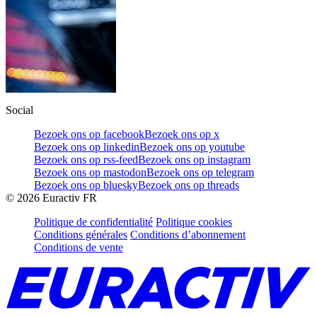
Social
Bezoek ons op facebook
Bezoek ons op x
Bezoek ons op linkedin
Bezoek ons op youtube
Bezoek ons op rss-feed
Bezoek ons op instagram
Bezoek ons op mastodon
Bezoek ons op telegram
Bezoek ons op bluesky
Bezoek ons op threads
©
2026
Euractiv FR
Politique de confidentialité
Politique cookies
Conditions générales
Conditions d’abonnement
Conditions de vente