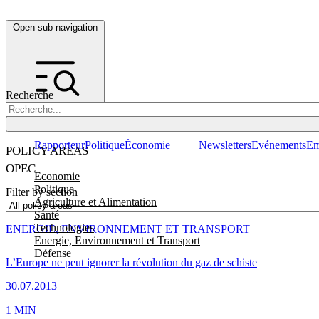
Open sub navigation
Recherche
Rapporteur
Politique
Économie
Newsletters
Evénements
Em
POLICY AREAS
OPEC
Economie
Politique
Filter by section
Agriculture et Alimentation
Santé
Technologies
ENERGIE, ENVIRONNEMENT ET TRANSPORT
Energie, Environnement et Transport
Défense
L’Europe ne peut ignorer la révolution du gaz de schiste
30.07.2013
1 MIN