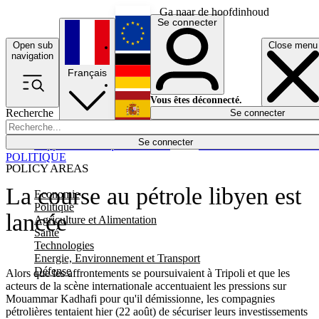
Ga naar de hoofdinhoud
Se connecter
Open sub
Close menu
English
navigation
Français
Deutsch
Vous êtes déconnecté.
Recherche
Se connecter
Español
Lumières éteintes
Se connecter
Rapporteur
Politique
Économie
Newsletters
Evénements
Em
POLITIQUE
POLICY AREAS
La course au pétrole libyen est
Economie
Politique
lancée
Agriculture et Alimentation
Santé
Technologies
Energie, Environnement et Transport
Défense
Alors que les affrontements se poursuivaient à Tripoli et que les
acteurs de la scène internationale accentuaient les pressions sur
Mouammar Kadhafi pour qu'il démissionne, les compagnies
pétrolières tentaient hier (22 août) de sécuriser leurs investissements