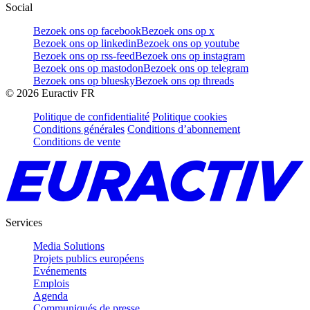
Social
Bezoek ons op facebook
Bezoek ons op x
Bezoek ons op linkedin
Bezoek ons op youtube
Bezoek ons op rss-feed
Bezoek ons op instagram
Bezoek ons op mastodon
Bezoek ons op telegram
Bezoek ons op bluesky
Bezoek ons op threads
©
2026
Euractiv FR
Politique de confidentialité
Politique cookies
Conditions générales
Conditions d’abonnement
Conditions de vente
Services
Media Solutions
Projets publics européens
Evénements
Emplois
Agenda
Communiqués de presse