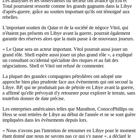
Les analystes et les observateurs du secteur ont avancé qu'Eni et
Total pourraient ressortir comme les grands gagnants dans la Libye
d'après-guerre, grâce au soutien important qu'ils ont témoigné aux
rebelles.
L'important soutien du Qatar et de la société de négoce Vitol, qui
n'étaient pas présents en Libye avant la guerre, pourrait également
garantir des réserves alors que la main passe à de nouveaux joueurs.
« Le Qatar sera un acteur important. Vitol pourrait aussi jouer un
grand rôle. Shell espère aussi jouer un plus grand rôle », a expliqué
un consultant occidental spécialiste des risques et au fait des
négociations. Shell et Vitol ont refusé de commenter.
La plupart des grandes compagnies pétrolières ont adopté une
approche bien plus prudente face aux évènements qui ont secoué la
Libye. BP, qui ne produisait pas de pétrole en Libye avant la guerre,
a affirmé qu'elle prévoyait d'y retourner pour explorer le terrain, sans
toutefois donner de date précise.
Les entreprises américaines telles que Marathon, ConocoPhillips ou
Hess se sont retirées de Libye au début de l'année et ne se sont guère
impliquées dans les évènements depuis lors.
« Nous n'avons pas l'intention de retourner en Libye pour le moment
étant donné que nous ne savons pas ce qui s'y passe », a déclaré le