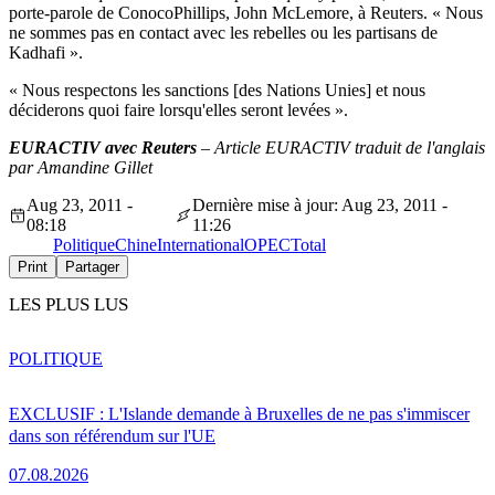
porte-parole de ConocoPhillips, John McLemore, à Reuters. « Nous
ne sommes pas en contact avec les rebelles ou les partisans de
Kadhafi ».
« Nous respectons les sanctions [des Nations Unies] et nous
déciderons quoi faire lorsqu'elles seront levées ».
EURACTIV avec Reuters
– Article EURACTIV traduit de l'anglais
par Amandine Gillet
Aug 23, 2011 -
Dernière mise à jour: Aug 23, 2011 -
08:18
11:26
Politique
Chine
International
OPEC
Total
Print
Partager
LES PLUS LUS
POLITIQUE
EXCLUSIF : L'Islande demande à Bruxelles de ne pas s'immiscer
dans son référendum sur l'UE
07.08.2026