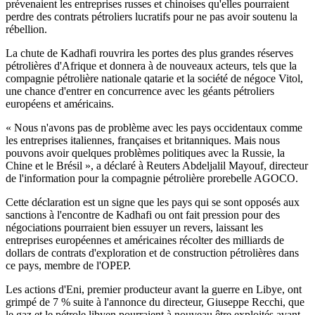
prévenaient les entreprises russes et chinoises qu'elles pourraient
perdre des contrats pétroliers lucratifs pour ne pas avoir soutenu la
rébellion.
La chute de Kadhafi rouvrira les portes des plus grandes réserves
pétrolières d'Afrique et donnera à de nouveaux acteurs, tels que la
compagnie pétrolière nationale qatarie et la société de négoce Vitol,
une chance d'entrer en concurrence avec les géants pétroliers
européens et américains.
« Nous n'avons pas de problème avec les pays occidentaux comme
les entreprises italiennes, françaises et britanniques. Mais nous
pouvons avoir quelques problèmes politiques avec la Russie, la
Chine et le Brésil », a déclaré à Reuters Abdeljalil Mayouf, directeur
de l'information pour la compagnie pétrolière prorebelle AGOCO.
Cette déclaration est un signe que les pays qui se sont opposés aux
sanctions à l'encontre de Kadhafi ou ont fait pression pour des
négociations pourraient bien essuyer un revers, laissant les
entreprises européennes et américaines récolter des milliards de
dollars de contrats d'exploration et de construction pétrolières dans
ce pays, membre de l'OPEP.
Les actions d'Eni, premier producteur avant la guerre en Libye, ont
grimpé de 7 % suite à l'annonce du directeur, Giuseppe Recchi, que
le gaz et le pétrole libyen pourraient à nouveau être exploités avant