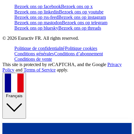
Bezoek ons op facebook
Bezoek ons op x
Bezoek ons op linkedin
Bezoek ons op youtube
Bezoek ons op rss-feed
Bezoek ons op instagram
Bezoek ons op mastodon
Bezoek ons op telegram
Bezoek ons op bluesky
Bezoek ons op threads
©
2026
Euractiv FR. All rights reserved.
Politique de confidentialité
Politique cookies
Conditions générales
Conditions d’abonnement
Conditions de vente
This site is protected by reCAPTCHA, and the Google
Privacy
Policy
and
Terms of Service
apply.
Français