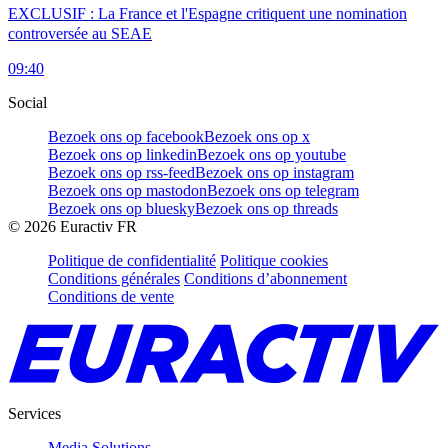
EXCLUSIF : La France et l'Espagne critiquent une nomination
controversée au SEAE
09:40
Social
Bezoek ons op facebook
Bezoek ons op x
Bezoek ons op linkedin
Bezoek ons op youtube
Bezoek ons op rss-feed
Bezoek ons op instagram
Bezoek ons op mastodon
Bezoek ons op telegram
Bezoek ons op bluesky
Bezoek ons op threads
©
2026
Euractiv FR
Politique de confidentialité
Politique cookies
Conditions générales
Conditions d’abonnement
Conditions de vente
Services
Media Solutions