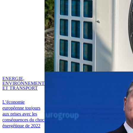
ENERGIE,
ENVIRONNEMENT
ET TRANSPORT
L’économie
européenne toujours
aux prises avec les
conséquences du choc
énergétique de 2022