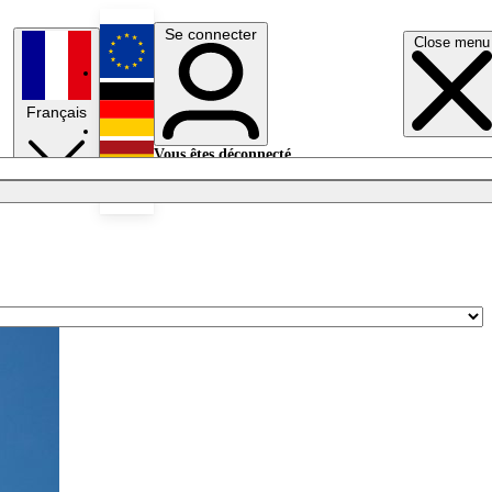
Se connecter
Close menu
English
Français
Deutsch
Vous êtes déconnecté.
Se connecter
Español
Lumières éteintes