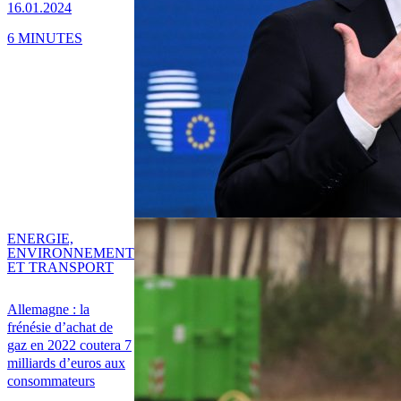
16.01.2024
6 MINUTES
ENERGIE,
ENVIRONNEMENT
ET TRANSPORT
Allemagne : la
frénésie d’achat de
gaz en 2022 coutera 7
milliards d’euros aux
consommateurs