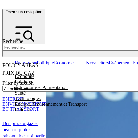
Open sub navigation
Recherche
Rapporteur
Politique
Économie
Newsletters
Evénements
Em
POLICY AREAS
PRIX DU GAZ
Economie
Politique
Filter by section
Agriculture et Alimentation
Santé
Technologies
ENERGIE,
Energie, Environnement et Transport
ENVIRONNEMENT
ET TRANSPORT
Défense
Des prix du gaz «
beaucoup plus
raisonnables » à partir