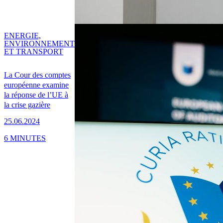
ENERGIE,
ENVIRONNEMENT
ET TRANSPORT
La Cour des comptes
européenne examine
la réponse de l’UE à
la crise gazière
25.06.2024
6 MINUTES