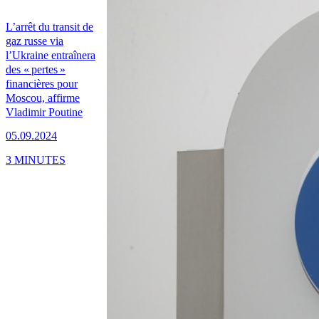
L’arrêt du transit de
gaz russe via
l’Ukraine entraînera
des « pertes »
financières pour
Moscou, affirme
Vladimir Poutine
05.09.2024
3 MINUTES