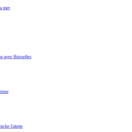
la mer
se avec Bruxelles
fense
nche l'alerte