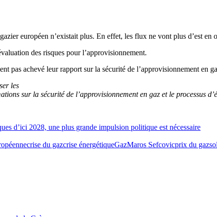
gazier européen n’existait plus. En effet, les flux ne vont plus d’est en
évaluation des risques pour l’approvisionnement.
 pas achevé leur rapport sur la sécurité de l’approvisionnement en gaz 
ser les
ions sur la sécurité de l’approvisionnement en gaz et le processus d’é
ques d’ici 2028, une plus grande impulsion politique est nécessaire
ropéenne
crise du gaz
crise énergétique
Gaz
Maros Sefcovic
prix du gaz
so