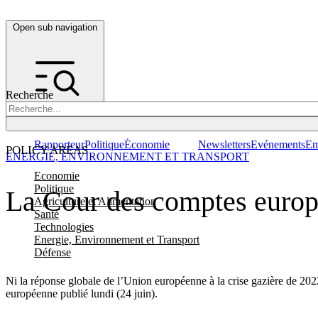
Open sub navigation
Recherche
Rapporteur
Politique
Économie
Newsletters
Evénements
Em
POLICY AREAS
ENERGIE, ENVIRONNEMENT ET TRANSPORT
Economie
Politique
La Cour des comptes europé
Agriculture et Alimentation
Santé
Technologies
Energie, Environnement et Transport
Défense
Ni la réponse globale de l’Union européenne à la crise gazière de 202
européenne publié lundi (24 juin).