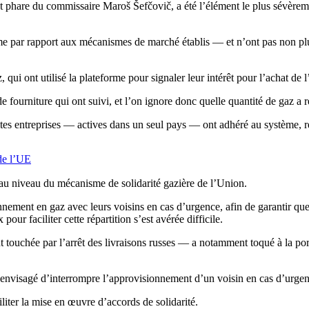
hare du commissaire Maroš Šefčovič, a été l’élément le plus sévèreme
me par rapport aux mécanismes de marché établis — et n’ont pas non plu
 qui ont utilisé la plateforme pour signaler leur intérêt pour l’achat
de l
e fourniture qui ont suivi, et l’on ignore donc quelle quantité de gaz a r
ites entreprises — actives dans un seul pays — ont adhéré au système, re
 de l’UE
es au niveau du mécanisme de solidarité gazière de l’Union.
nement en gaz avec leurs voisins en cas d’urgence, afin de garantir que
our faciliter cette répartition s’est avérée difficile.
touchée par l’arrêt des livraisons russes — a notamment toqué à la porte
envisagé d’interrompre l’approvisionnement d’un voisin en cas d’urgen
iter la mise en œuvre d’accords de solidarité.