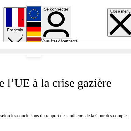
Se connecter
Close menu
English
Français
Deutsch
Vous êtes déconnecté.
Se connecter
Español
Lumières éteintes
l’UE à la crise gazière
 selon les conclusions du rapport des auditeurs de la Cour des comptes