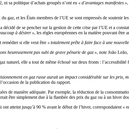
2, ni sa politique d’achats groupés n’ont eu
« d’avantages manifestes »
,
x du gaz, et les États membres de l’UE se sont empressés de soutenir le
 décidé de se pencher sur la gestion de cette crise par l’UE et a consta
eaucoup à désirer »
, les règles européennes en la matière pouvant être a
 remédier si elle veut être
« totalement prête à faire face à une nouvelle
ons heureusement pas subi de grave pénurie de gaz »
, note João Leão,
 naturel, elle a tout de même échoué sur deux fronts : l’accessibilité fi
sionnement en gaz russe aurait un impact considérable sur les prix, ma
 l’occasion de la publication du rapport.
luées de manière adéquate. Par exemple, la réduction de la consommatio
rrait être simplement due à la flambée des prix du gaz ou à un hiver do
ui ont atteint jusqu’à 90 % avant le début de l’hiver, correspondaient
« n