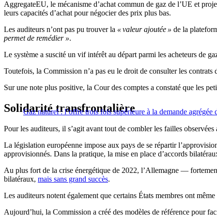
AggregateEU, le mécanisme d’achat commun de gaz de l’UE et projet p
leurs capacités d’achat pour négocier des prix plus bas.
Les auditeurs n’ont pas pu trouver la
« valeur ajoutée »
de la platefor
permet de remédier »
.
Le système a suscité un vif intérêt au départ parmi les acheteurs de gaz,
Toutefois, la Commission n’a pas eu le droit de consulter les contrats d
Sur une note plus positive, la Cour des comptes a constaté que les pet
Solidarité transfrontalière
Gaz naturel : l’offre trois fois supérieure à la demande agrégée
Pour les auditeurs, il s’agit avant tout de combler les failles observé
La législation européenne impose aux pays de se répartir l’approvision
approvisionnés. Dans la pratique, la mise en place d’accords bilatéraux p
Au plus fort de la crise énergétique de 2022, l’Allemagne — fortement 
bilatéraux,
mais sans grand succès
.
Les auditeurs notent également que certains États membres ont même 
Aujourd’hui, la Commission a créé des modèles de référence pour facil