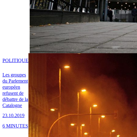
POLITIQUE
Les groupes
du Parlement
européen
refusent de
débattre de la
Catalogne
23.10.2019
6 MINUTES