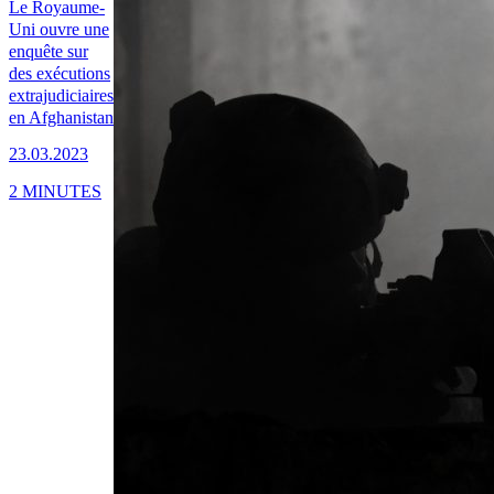
Le Royaume-
Uni ouvre une
enquête sur
des exécutions
extrajudiciaires
en Afghanistan
23.03.2023
2 MINUTES