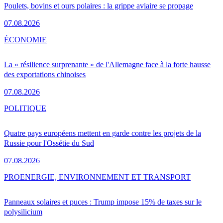
Poulets, bovins et ours polaires : la grippe aviaire se propage
07.08.2026
ÉCONOMIE
La « résilience surprenante » de l'Allemagne face à la forte hausse
des exportations chinoises
07.08.2026
POLITIQUE
Quatre pays européens mettent en garde contre les projets de la
Russie pour l'Ossétie du Sud
07.08.2026
PRO
ENERGIE, ENVIRONNEMENT ET TRANSPORT
Panneaux solaires et puces : Trump impose 15% de taxes sur le
polysilicium