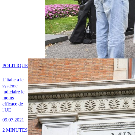
POLITIQUE
L'Italie a le
système
judiciaire le
moins
efficace de
l'UE
09.07.2021
2 MINUTES