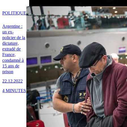
POLITIQUE
Argentine :
un ex-
policier de la
dictature,
extradé de
France,
condamné à
15 ans de
prison
22.12.2022
4 MINUTES