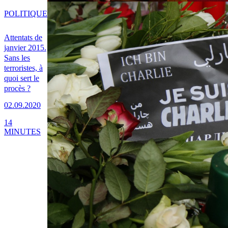
POLITIQUE
Attentats de
janvier 2015.
Sans les
terroristes, à
quoi sert le
procès ?
02.09.2020
14
MINUTES