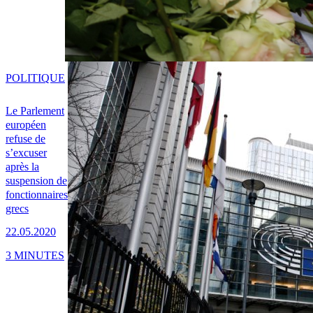
POLITIQUE
Le Parlement
européen
refuse de
s’excuser
après la
suspension de
fonctionnaires
grecs
22.05.2020
3 MINUTES