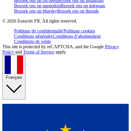
Bezoek ons op rss-feed
Bezoek ons op instagram
Bezoek ons op mastodon
Bezoek ons op telegram
Bezoek ons op bluesky
Bezoek ons op threads
©
2026
Euractiv FR. All rights reserved.
Politique de confidentialité
Politique cookies
Conditions générales
Conditions d’abonnement
Conditions de vente
This site is protected by reCAPTCHA, and the Google
Privacy
Policy
and
Terms of Service
apply.
Français