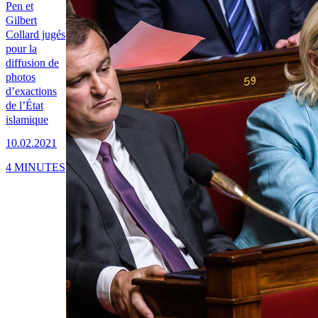
Pen et
Gilbert
Collard jugés
pour la
diffusion de
photos
d’exactions
de l’État
islamique
10.02.2021
4 MINUTES