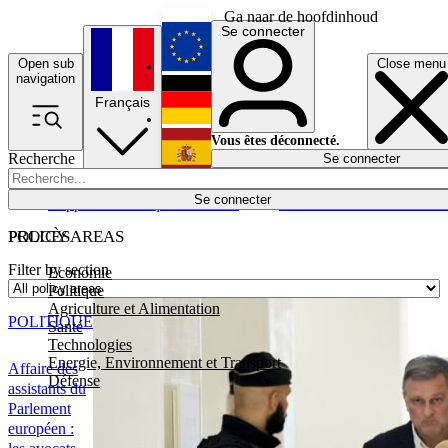
Ga naar de hoofdinhoud
Se connecter
Open sub
Close menu
English
navigation
Français
Deutsch
Vous êtes déconnecté.
Recherche
Se connecter
Español
Lumières éteintes
Se connecter
Rapporteur
Politique
Économie
Newsletters
Evénements
Em
POLICY AREAS
PROCÈS
Filter by section
Economie
Politique
Agriculture et Alimentation
POLITIQUE
Santé
Technologies
Energie, Environnement et Transport
Affaire des
Défense
assistants du
Parlement
européen :