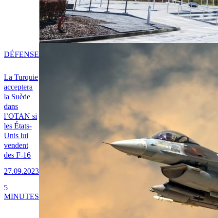
DÉFENSE
La Turquie
acceptera
la Suède
dans
l’OTAN si
les États-
Unis lui
vendent
des F-16
27.09.2023
5
MINUTES