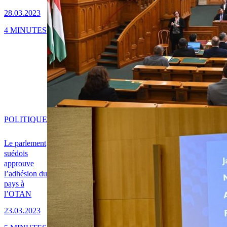
28.03.2023
4 MINUTES
POLITIQUE
Le parlement
suédois
approuve
l’adhésion du
pays à
l’OTAN
23.03.2023