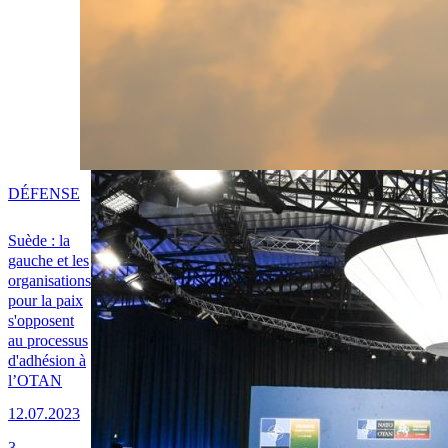
DÉFENSE
Suède : la
gauche et les
organisations
pour la paix
s'opposent
au processus
d'adhésion à
l’OTAN
12.07.2023
3