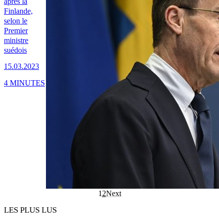
après la
Finlande,
selon le
Premier
ministre
suédois
15.03.2023
4 MINUTES
1
2
Next
LES PLUS LUS