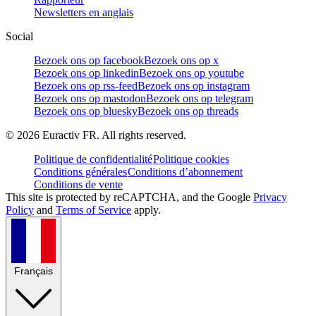
Newsletters en anglais
Social
Bezoek ons op facebook
Bezoek ons op x
Bezoek ons op linkedin
Bezoek ons op youtube
Bezoek ons op rss-feed
Bezoek ons op instagram
Bezoek ons op mastodon
Bezoek ons op telegram
Bezoek ons op bluesky
Bezoek ons op threads
©
2026
Euractiv FR. All rights reserved.
Politique de confidentialité
Politique cookies
Conditions générales
Conditions d’abonnement
Conditions de vente
This site is protected by reCAPTCHA, and the Google
Privacy
Policy
and
Terms of Service
apply.
Français