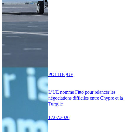
POLITIQUE
L’UE nomme Fitto pour relancer les
négociations difficiles entre Chypre et la
Turquie
17.07.2026