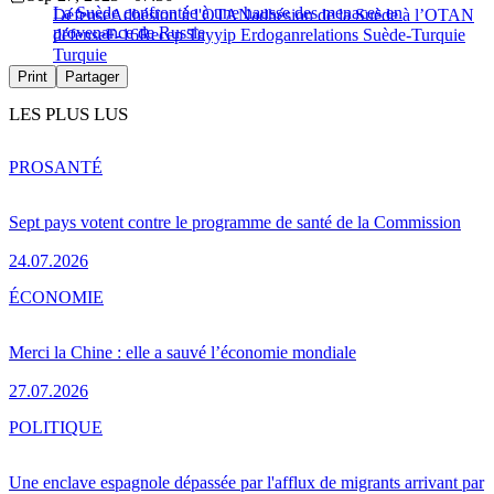
La Suède confrontée à une hausse des menaces en
Défense
Adhésion à l'OTAN
adhésion de la Suède à l’OTAN
provenance de Russie
défense
F-16
Recep Tayyip Erdogan
relations Suède-Turquie
Turquie
Print
Partager
LES PLUS LUS
PRO
SANTÉ
Sept pays votent contre le programme de santé de la Commission
24.07.2026
ÉCONOMIE
Merci la Chine : elle a sauvé l’économie mondiale
27.07.2026
POLITIQUE
Une enclave espagnole dépassée par l'afflux de migrants arrivant par