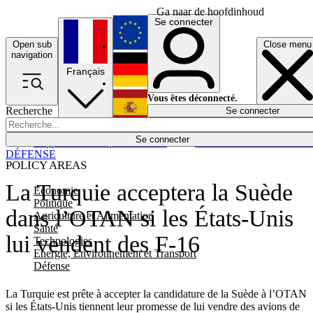
Ga naar de hoofdinhoud
Se connecter
Open sub
Close menu
English
navigation
Français
Deutsch
Vous êtes déconnecté.
Recherche
Se connecter
Español
Lumières éteintes
Se connecter
Rapporteur
Politique
Économie
Newsletters
Evénements
Em
DÉFENSE
POLICY AREAS
La Turquie acceptera la Suède
Economie
Politique
dans l’OTAN si les États-Unis
Agriculture et Alimentation
Santé
lui vendent des F-16
Technologies
Energie, Environnement et Transport
Défense
La Turquie est prête à accepter la candidature de la Suède à l’OTAN
si les États-Unis tiennent leur promesse de lui vendre des avions de