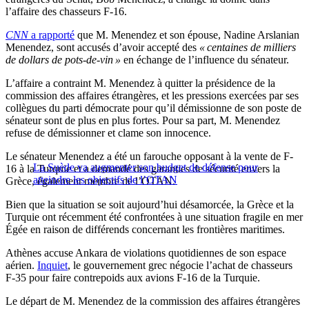
l’affaire des chasseurs F-16.
CNN
a rapporté
que M. Menendez et son épouse, Nadine Arslanian
Menendez, sont accusés d’avoir accepté des
« centaines de milliers
de dollars de pots-de-vin »
en échange de l’influence du sénateur.
L’affaire a contraint M. Menendez à quitter la présidence de la
commission des affaires étrangères, et les pressions exercées par ses
collègues du parti démocrate pour qu’il démissionne de son poste de
sénateur sont de plus en plus fortes. Pour sa part, M. Menendez
refuse de démissionner et clame son innocence.
Le sénateur Menendez a été un farouche opposant à la vente de F-
La Suède va augmenter son budget de défense pour
16 à la Turquie et a demandé des garanties de sécurité envers la
atteindre les objectifs de l’OTAN
Grèce, également membre de l’OTAN.
Bien que la situation se soit aujourd’hui désamorcée, la Grèce et la
Turquie ont récemment été confrontées à une situation fragile en mer
Égée en raison de différends concernant les frontières maritimes.
Athènes accuse Ankara de violations quotidiennes de son espace
aérien.
Inquiet
, le gouvernement grec négocie l’achat de chasseurs
F-35 pour faire contrepoids aux avions F-16 de la Turquie.
Le départ de M. Menendez de la commission des affaires étrangères